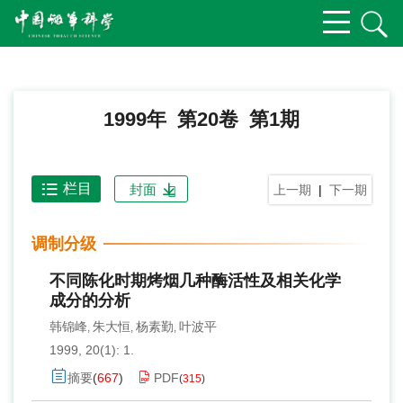
1999年 第20卷 第1期
栏目
封面
上一期
|
下一期
调制分级
不同陈化时期烤烟几种酶活性及相关化学
成分的分析
韩锦峰
朱大恒
杨素勤
叶波平
,
,
,
1999, 20(1): 1.
摘要
(
667
)
PDF
(
315
)