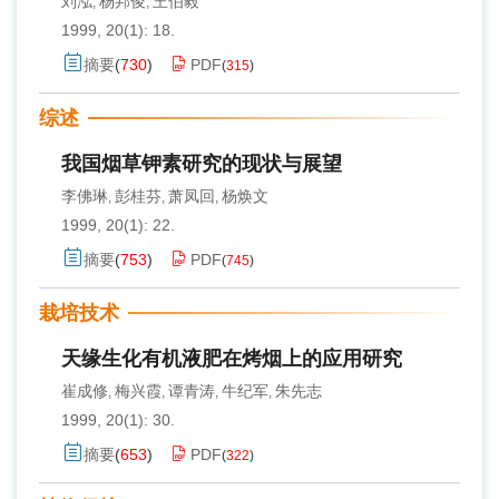
刘泓
杨邦俊
王伯毅
,
,
1999, 20(1): 18.
摘要
(
730
)
PDF
(
315
)
综述
我国烟草钾素研究的现状与展望
李佛琳
彭桂芬
萧凤回
杨焕文
,
,
,
1999, 20(1): 22.
摘要
(
753
)
PDF
(
745
)
栽培技术
天缘生化有机液肥在烤烟上的应用研究
崔成修
梅兴霞
谭青涛
牛纪军
朱先志
,
,
,
,
1999, 20(1): 30.
摘要
(
653
)
PDF
(
322
)