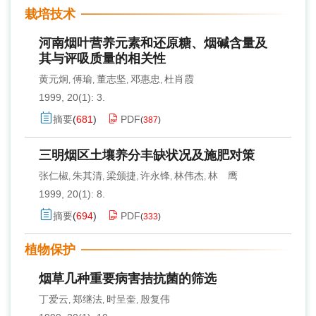
栽培技术
河南烟叶营养元素和还原糖、烟碱含量及
其与评吸质量的相关性
黄元炯
傅瑜
董志坚
邓惠忠
杜肖霞
,
,
,
,
1999, 20(1): 3.
摘要
(
681
)
PDF
(
387
)
三明烟区土壤养分丰缺状况及施肥对策
张仁椒
朱其清
梁颁捷
许永锋
林伟杰
林 鹰
,
,
,
,
,
1999, 20(1): 8.
摘要
(
694
)
PDF
(
333
)
植物保护
烟草几种重要病害拮抗菌的筛选
丁爱云
郑继法
时呈奎
殷复伟
,
,
,