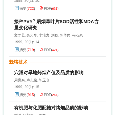
1999, 20(1): 10.
摘要
(
722
)
PDF
(
631
)
N
接种PVY
后烟草叶片SOD活性和MDA含
量变化研究
文才艺
吴元华
李浩戈
刘秋
陈华民
韦石泉
,
,
,
,
,
1999, 20(1): 14.
摘要
(
719
)
PDF
(
421
)
栽培技术
穴灌对旱地烤烟产值及品质的影响
周宽余
卢志俊
陈玉仓
,
,
1999, 20(1): 15.
摘要
(
915
)
PDF
(
264
)
有机肥与化肥配施对烤烟品质的影响