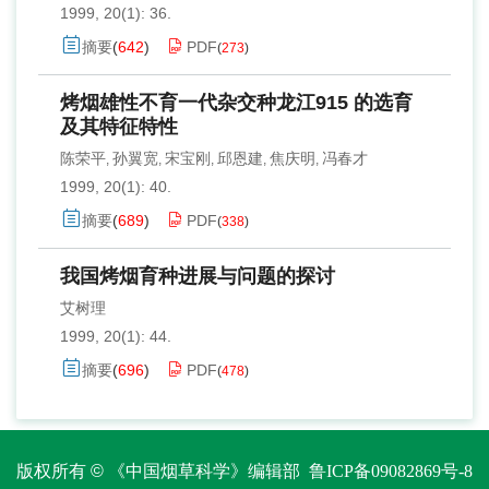
1999, 20(1): 36.
摘要
(
642
)
PDF
(
273
)
烤烟雄性不育一代杂交种龙江915 的选育
及其特征特性
陈荣平
孙翼宽
宋宝刚
邱恩建
焦庆明
冯春才
,
,
,
,
,
1999, 20(1): 40.
摘要
(
689
)
PDF
(
338
)
我国烤烟育种进展与问题的探讨
艾树理
1999, 20(1): 44.
摘要
(
696
)
PDF
(
478
)
版权所有 © 《中国烟草科学》编辑部
鲁ICP备09082869号-8