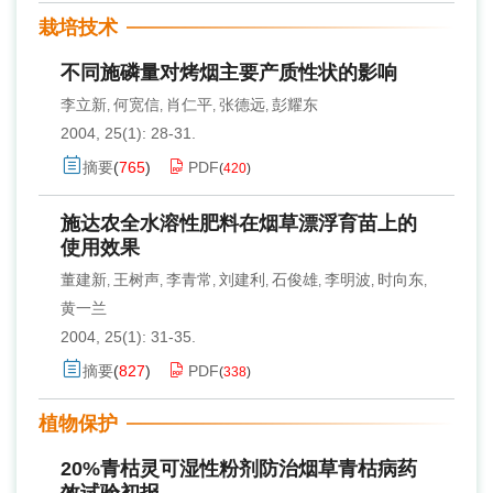
栽培技术
不同施磷量对烤烟主要产质性状的影响
李立新
何宽信
肖仁平
张德远
彭耀东
,
,
,
,
2004, 25(1): 28-31.
摘要
(
765
)
PDF
(
420
)
施达农全水溶性肥料在烟草漂浮育苗上的
使用效果
董建新
王树声
李青常
刘建利
石俊雄
李明波
时向东
,
,
,
,
,
,
,
黄一兰
2004, 25(1): 31-35.
摘要
(
827
)
PDF
(
338
)
植物保护
20%青枯灵可湿性粉剂防治烟草青枯病药