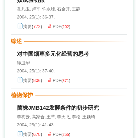
效试验初报
孔凡玉
卢平
许永峰
石金开
王静
,
,
,
,
2004, 25(1): 36-37.
摘要
(
772
)
PDF
(
202
)
综述
对中国烟草多元化经营的思考
谭卫华
2004, 25(1): 37-40.
摘要
(
806
)
PDF
(
371
)
植物保护
菌株JMB142发酵条件的初步研究
李梅云
高家合
王革
李天飞
李松
王颖琦
,
,
,
,
,
2004, 25(1): 41-43.
摘要
(
678
)
PDF
(
255
)