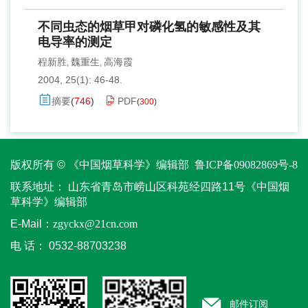
不同虫态的烟草甲对磷化氢的敏感性及其
电导率的测定
程新胜
魏重生
高海霞
,
,
2004, 25(1): 46-48.
摘要
(
746
)
PDF
(
300
)
版权所有 © 《中国烟草科学》编辑部
鲁ICP备09082869号-8
联系地址：
山东省青岛市崂山区科苑经四路11号《中国烟
草科学》编辑部
E-Mail：
zgyckx@21cn.com
电 话：
0532-88703238
邮件订阅