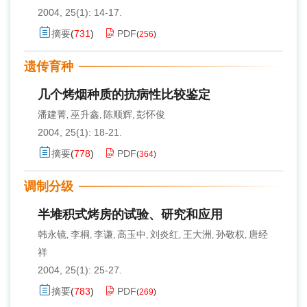
2004, 25(1): 14-17.
摘要
(
731
)
PDF
(
256
)
遗传育种
几个烤烟种质的抗病性比较鉴定
潘建菁
巫升鑫
陈顺辉
彭怀俊
,
,
,
2004, 25(1): 18-21.
摘要
(
778
)
PDF
(
364
)
调制分级
半堆积式烤房的试验、研究和应用
韩永镜
李桐
李谦
高玉中
刘炎红
王大洲
孙敬权
唐经
,
,
,
,
,
,
,
祥
2004, 25(1): 25-27.
摘要
(
783
)
PDF
(
269
)