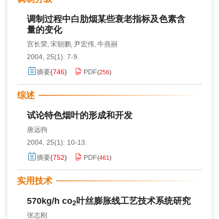
调制过程中白肋烟某些衰老指标及色素含
量的变化
宫长荣
宋朝鹏
尹宏伟
牛燕丽
,
,
,
2004, 25(1): 7-9.
摘要
(
746
)
PDF
(
256
)
综述
试论特色烟叶的形成和开发
唐远驹
2004, 25(1): 10-13.
摘要
(
752
)
PDF
(
461
)
实用技术
570kg/h co
叶丝膨胀线工艺技术系统研究
2
张志刚