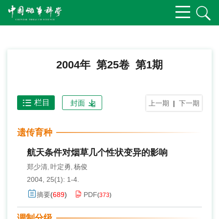
2004年 第25卷 第1期
栏目
封面
上一期
|
下一期
遗传育种
航天条件对烟草几个性状变异的影响
郑少清
叶定勇
杨俊
,
,
2004, 25(1): 1-4.
摘要
(
689
)
PDF
(
373
)
调制分级