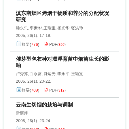
滇东南烟区烤烟干物质和养分的分配状况
研究
滕永忠
李素华
王瑞宝
杨光华
张洪玲
,
,
,
,
2005, 26(1): 17-19.
摘要
(
776
)
PDF
(
350
)
催芽型包衣种对漂浮育苗中烟苗生长的影
响
卢秀萍
白永富
肖炳光
李永平
王颖宽
,
,
,
,
2005, 26(1): 20-22.
摘要
(
789
)
PDF
(
312
)
云南生切烟的栽培与调制
雷丽萍
2005, 26(1): 23-24.