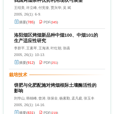
我国烤烟杂种优势利用现状与展望
王绍美
许立峰
付宪奎
贾兴华
吴 斌
,
,
,
,
2005, 26(1): 6-9.
摘要
(
785
)
PDF
(
345
)
洛阳烟区烤烟新品种中烟100、中烟101的
生产适应性研究
李群平
王素琴
王海涛
叶红朝
张函
,
,
,
,
2005, 26(1): 10-13.
摘要
(
912
)
PDF
(
251
)
栽培技术
饼肥与化肥配施对烤烟根际土壤酶活性的
影响
刘华山
韩锦峰
曾涛
张保全
杨素勤
孟凡庭
张玉丰
,
,
,
,
,
,
2005, 26(1): 14-16.
摘要
(
831
)
PDF
(
219
)