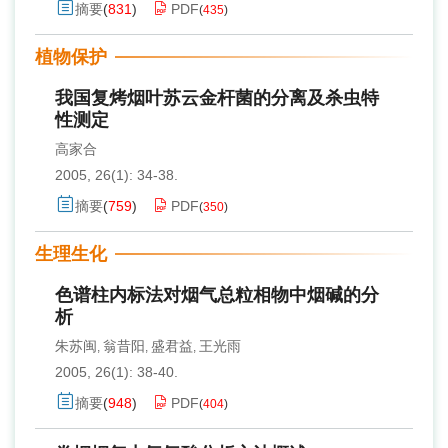
摘要
(
831
)
PDF
(
435
)
植物保护
我国复烤烟叶苏云金杆菌的分离及杀虫特
性测定
高家合
2005, 26(1): 34-38.
摘要
(
759
)
PDF
(
350
)
生理生化
色谱柱内标法对烟气总粒相物中烟碱的分
析
朱苏闽
翁昔阳
盛君益
王光雨
,
,
,
2005, 26(1): 38-40.
摘要
(
948
)
PDF
(
404
)