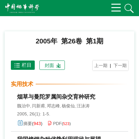
2005年 第26卷 第1期
栏目
封面
上一期
|
下一期
实用技术
烟草与曼陀罗属间杂交育种研究
魏治中
闫新甫
邓志峰
杨俊仙
汪泳涛
,
,
,
,
2005, 26(1): 1-5.
摘要
(
943
)
PDF
(
523
)