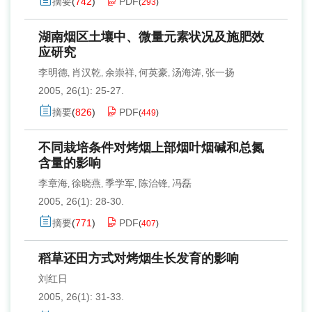
摘要
(
742
)
PDF
(
293
)
湖南烟区土壤中、微量元素状况及施肥效
应研究
李明德
肖汉乾
余崇祥
何英豪
汤海涛
张一扬
,
,
,
,
,
2005, 26(1): 25-27.
摘要
(
826
)
PDF
(
449
)
不同栽培条件对烤烟上部烟叶烟碱和总氮
含量的影响
李章海
徐晓燕
季学军
陈治锋
冯磊
,
,
,
,
2005, 26(1): 28-30.
摘要
(
771
)
PDF
(
407
)
稻草还田方式对烤烟生长发育的影响
刘红日
2005, 26(1): 31-33.