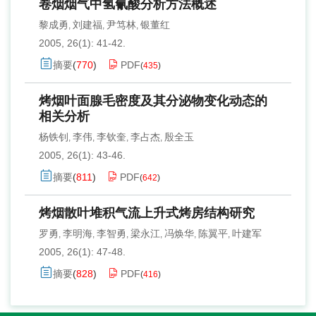
卷烟烟气中氢氰酸分析方法概述
黎成勇
刘建福
尹笃林
银董红
,
,
,
2005, 26(1): 41-42.
摘要
(
770
)
PDF
(
435
)
烤烟叶面腺毛密度及其分泌物变化动态的
相关分析
杨铁钊
李伟
李钦奎
李占杰
殷全玉
,
,
,
,
2005, 26(1): 43-46.
摘要
(
811
)
PDF
(
642
)
烤烟散叶堆积气流上升式烤房结构研究
罗勇
李明海
李智勇
梁永江
冯焕华
陈翼平
叶建军
,
,
,
,
,
,
2005, 26(1): 47-48.
摘要
(
828
)
PDF
(
416
)