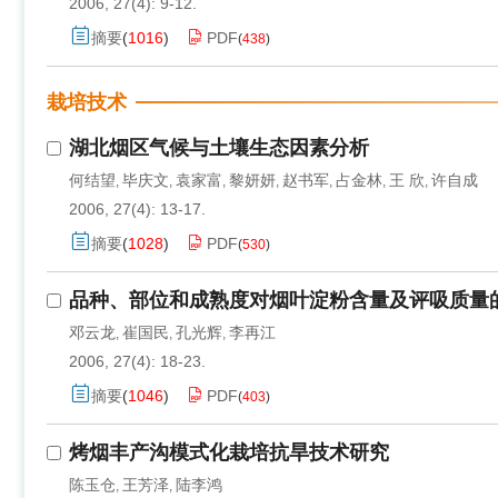
2006, 27(4): 9-12.
摘要
(
1016
)
PDF
(
438
)
栽培技术
湖北烟区气候与土壤生态因素分析
何结望
毕庆文
袁家富
黎妍妍
赵书军
占金林
王 欣
许自成
,
,
,
,
,
,
,
2006, 27(4): 13-17.
摘要
(
1028
)
PDF
(
530
)
品种、部位和成熟度对烟叶淀粉含量及评吸质量
邓云龙
崔国民
孔光辉
李再江
,
,
,
2006, 27(4): 18-23.
摘要
(
1046
)
PDF
(
403
)
烤烟丰产沟模式化栽培抗旱技术研究
陈玉仓
王芳泽
陆李鸿
,
,