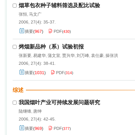
烟草包衣种子辅料筛选及配比试验
张恒
马文广
,
2006, 27(4): 35-37.
摘要
(
967
)
PDF
(
430
)
烤烟新品种（系）试验初报
张新要
易建华
蒲文宣
贾兴华
刘万峰
袁仕豪
操张洪
,
,
,
,
,
,
2006, 27(4): 38-41.
摘要
(
1031
)
PDF
(
314
)
综述
我国烟叶产业可持续发展问题研究
陆继锋
唐绅
,
2006, 27(4): 42-45.
摘要
(
969
)
PDF
(
377
)