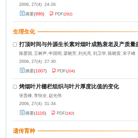
2006, 27(4): 24-26.
摘要
(
990
)
PDF
(
292
)
生理生化
打顶时间与外源生长素对烟叶成熟衰老及产质量
陈爱国
王树声
申国明
梁晓芳
刘光亮
刘卫华
陈晓雷
宋子峰
,
,
,
,
,
,
,
2006, 27(4): 27-30.
摘要
(
1007
)
PDF
(
204
)
烤烟叶片栅栏组织与叶片厚度比值的变化
张贵峰
李恒全
赵光伟
,
,
2006, 27(4): 31-34.
摘要
(
1116
)
PDF
(
182
)
遗传育种