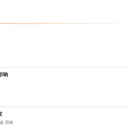
影响
发
波
田林
,