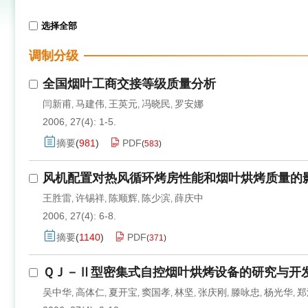
选择全部
调制分级
全国烟叶工商交接等级质量分析
闫新甫
马建伟
王英元
冯晓民
罗安娜
,
,
,
,
2006, 27(4): 1-5.
摘要
(
981
)
PDF
(
583
)
风机配置对热风循环烤房性能和烟叶烘烤质量的
王胜雷
许锡祥
陈顺辉
陈少滨
薛庆中
,
,
,
,
2006, 27(4): 6-8.
摘要
(
1140
)
PDF
(
371
)
ＱＪ－Ⅱ型密集式自控烟叶烘烤设备的研究与开
吴中华
高体仁
夏开宝
窦国孝
林坚
张庆刚
滕咏忠
杨光华
郑
,
,
,
,
,
,
,
,