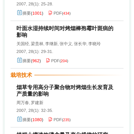
2007, 28(1): 25-28.
摘要
(
1001
)
PDF
(
434
)
叶面水湿持续时间对烤烟棒孢霉叶斑病的
影响
关国经
梁贵林
李继新
张中义
张长华
李晓玲
,
,
,
,
,
2007, 28(1): 29-31.
摘要
(
962
)
PDF
(
204
)
栽培技术
烟草专用高分子聚合物对烤烟生长发育及
产质量的影响
周万春
罗建新
,
2007, 28(1): 32-35.
摘要
(
1080
)
PDF
(
235
)