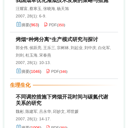
我国烟草优化灌溉技术发展的策略与措施
汪耀富
蔡寒玉
张晓海
杨天旭
,
,
,
2007, 28(1): 6-9.
摘要
(
963
)
PDF
(
350
)
烤烟“种烤分离”生产模式研究与探讨
郭全伟
侯跃亮
王乐三
宗树林
刘起业
刘中庆
白化军
,
,
,
,
,
,
,
刘剑
杜玉海
宋春燕
,
,
2007, 28(1): 10-13.
摘要
(
1046
)
PDF
(
346
)
生理生化
不同调控措施下烤烟开花时间与碳氮代谢
关系的研究
魏彬
陈建军
吕永华
邱妙文
邓世媛
,
,
,
,
2007, 28(1): 14-17.
摘要
(
1006
)
PDF