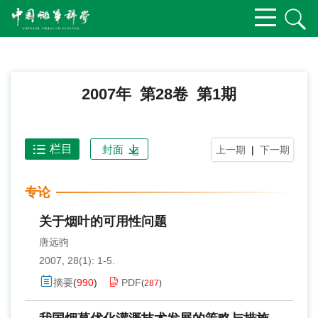
2007年 第28卷 第1期
栏目
封面
上一期
|
下一期
专论
关于烟叶的可用性问题
唐远驹
2007, 28(1): 1-5.
摘要
(
990
)
PDF
(
287
)