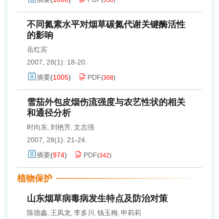
(
350
)
不同氮素水平对烟草碳氮代谢关键酶活性
的影响
岳红宾
2007, 28(1): 18-20.
摘要
(
1005
)
PDF
(
308
)
雪茄外包皮烟伤流强度与农艺性状的相关
和通径分析
时向东
刘艳芳
文志强
,
,
2007, 28(1): 21-24.
摘要
(
974
)
PDF
(
342
)
植物保护
山东烟草病毒病发生特点及防治对策
陈德鑫
王凤龙
李多川
钱玉梅
申莉莉
,
,
,
,