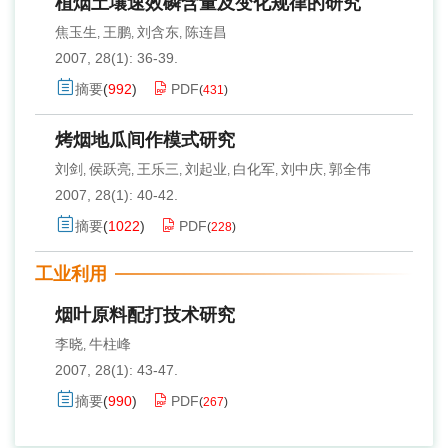
植烟土壤速效磷含量及变化规律的研究
焦玉生
王鹏
刘含东
陈连昌
,
,
,
2007, 28(1): 36-39.
摘要
(
992
)
PDF
(
431
)
烤烟地瓜间作模式研究
刘剑
侯跃亮
王乐三
刘起业
白化军
刘中庆
郭全伟
,
,
,
,
,
,
2007, 28(1): 40-42.
摘要
(
1022
)
PDF
(
228
)
工业利用
烟叶原料配打技术研究
李晓
牛柱峰
,
2007, 28(1): 43-47.
摘要
(
990
)
PDF
(
267
)