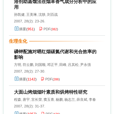
溶剂助蒸馏法在烟草香气成分分析中的应
用
孙凯健
王美琳
沈轶
刘百战
,
,
,
2007, 28(2): 23-26.
摘要
(
951
)
PDF
(
382
)
生理生化
磷钾配施对晒红烟碳氮代谢和光合效率的
影响
方明
符云鹏
刘国顺
邓正平
田峰
吕其松
尹永强
,
,
,
,
,
,
2007, 28(2): 27-30.
摘要
(
1142
)
PDF
(
286
)
大面山烤烟烟叶素质和烘烤特性研究
程森
唐宇
宫长荣
窦玉青
杨鹏
杨志兰
薛良斌
李春
,
,
,
,
,
,
,
2007, 28(2): 31-37.