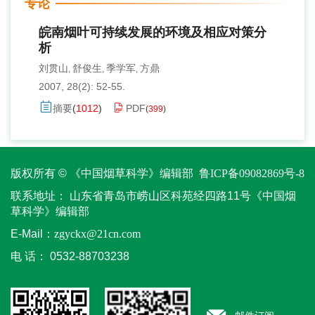
专论
皖南烟叶可持续发展的环境及相应对策分
析
刘贯山
舒俊生
季学军
方鼎
,
,
,
2007, 28(2): 52-55.
摘要
(
1012
)
PDF
(
399
)
版权所有 © 《中国烟草科学》编辑部
鲁ICP备09082869号-8
联系地址：
山东省青岛市崂山区科苑经四路11号《中国烟
草科学》编辑部
E-Mail：
zgyckx@21cn.com
电 话：
0532-88703238