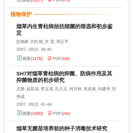
摘要
(
1057
)
PDF
(
476
)
植物保护
烟草内生青枯病拮抗细菌的筛选和初步鉴
定
彭细桥
刘红艳
罗 宽
邓正平
,
,
,
2007, 28(2): 38-40.
摘要
(
1176
)
PDF
(
508
)
SH7对烟草青枯病的抑菌、防病作用及其
抑菌物质的初步研究
王静
赵廷昌
李玉高
孔凡玉
何月秋
张成省
刘建华
刘
,
,
,
,
,
,
,
伟成
2007, 28(2): 41-44.
摘要
(
1000
)
PDF
(
290
)
烟草无菌苗培养前的种子消毒技术研究