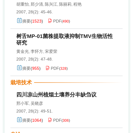
胡重怡
郑少清
陈兴江
陈丽莉
程艳
,
,
,
,
2007, 28(2): 45-46.
摘要
(
1523
)
PDF
(
490
)
树舌MP-01菌株提取液抑制TMV生物活性
研究
黄金光
李怀方
宋爱荣
,
,
2007, 28(2): 47-48.
摘要
(
955
)
PDF
(
328
)
栽培技术
四川凉山州植烟土壤养分丰缺刍议
邢小军
吴晓彦
,
2007, 28(2): 49-51.
摘要
(
1064
)
PDF
(
306
)