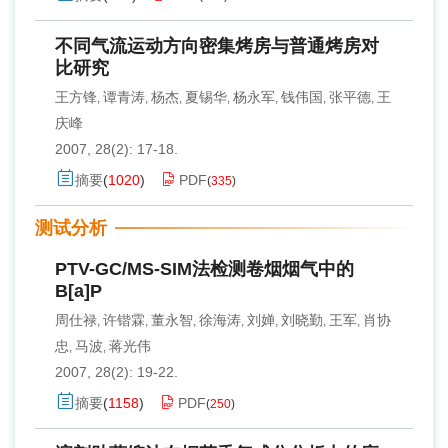
不同气流运动方向密集烤房与普通烤房对
比研究
王方锋
谭青涛
杨杰
夏锡华
杨永军
钱伟国
张平德
王
,
,
,
,
,
,
,
庆峰
2007, 28(2): 17-18.
摘要
(
1020
)
PDF
(
335
)
测试分析
PTV-GC/MS-SIM法检测卷烟烟气中的
B[a]P
周仕禄
许锴霖
董永智
徐海涛
刘婵
刘晓勤
王军
肖协
,
,
,
,
,
,
,
忠
马波
蒋光伟
,
,
2007, 28(2): 19-22.
摘要
(
1158
)
PDF
(
250
)