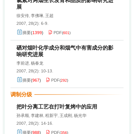
氯素对烤烟生长发育和品质的影响研究进
展
徐安传
李佛琳
王超
,
,
2007, 28(2): 6-9.
摘要
(
1399
)
PDF
(
601
)
硒对烟叶化学成分和烟气中有害成分的影
响研究进展
李前进
杨春龙
,
2007, 28(2): 10-13.
摘要
(
967
)
PDF
(
292
)
调制分级
把叶分离工艺在打叶复烤中的应用
孙承顺
李建林
程新宇
王成刚
杨光华
,
,
,
,
2007, 28(2): 14-16.
摘要
(
988
)
PDF
(
356
)