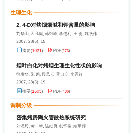
生理生化
2, 4-D对烤烟烟碱和钾含量的影响
刘华山
孟凡庭
韩锦峰
李连利
王 勇
魏跃伟
,
,
,
,
,
2007, 28(5): 15.
摘要
(
1021
)
PDF
(
273
)
烟叶白化对烤烟生理生化性状的影响
徐发华
朱 凯
段凤云
蒋自立
李秀红
,
,
,
,
2007, 28(5): 19.
摘要
(
1603
)
PDF
(
406
)
调制分级
密集烤房陶火管散热系统研究
刘添毅
黄一兰
陈献勇
彭怀俊
靖军领
,
,
,
,