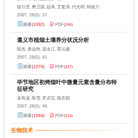
陆引罡
樊卫国
赵承
艾复清
代光明
韩效六
,
,
,
,
,
2007, 28(5): 37.
摘要
(
1092
)
PDF
(
249
)
遵义市植烟土壤养分状况分析
陈杰
唐远驹
梁永江
霍沁建
,
,
,
2007, 28(5): 41.
摘要
(
1078
)
PDF
(
337
)
毕节地区初烤烟叶中微量元素含量分布特
征研究
袁有波
陈雪
罗贞宝
陈庆园
,
,
,
2007, 28(5): 45.
摘要
(
1094
)
PDF
(
314
)
生物技术