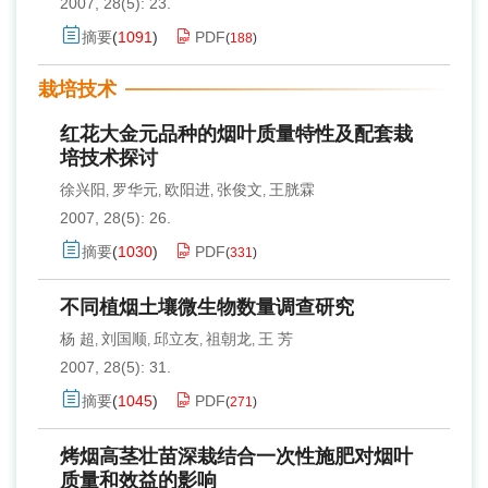
2007, 28(5): 23.
摘要
(
1091
)
PDF
(
188
)
栽培技术
红花大金元品种的烟叶质量特性及配套栽
培技术探讨
徐兴阳
罗华元
欧阳进
张俊文
王胱霖
,
,
,
,
2007, 28(5): 26.
摘要
(
1030
)
PDF
(
331
)
不同植烟土壤微生物数量调查研究
杨 超
刘国顺
邱立友
祖朝龙
王 芳
,
,
,
,
2007, 28(5): 31.
摘要
(
1045
)
PDF
(
271
)
烤烟高茎壮苗深栽结合一次性施肥对烟叶
质量和效益的影响