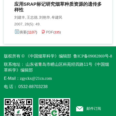
应用SRAP标记研究烟草种质资源的遗传多
样性
刘建丰
王志德
刘艳华
牟建民
,
,
,
2007, 28(5): 49.
摘要
(
1107
)
PDF
(
335
)
版权所有 © 《中国烟草科学》编辑部
鲁ICP备09082869号-8
联系地址：
山东省青岛市崂山区科苑经四路11号《中国烟
草科学》编辑部
E-Mail：
zgyckx@21cn.com
电 话：
0532-88703238
邮件订阅