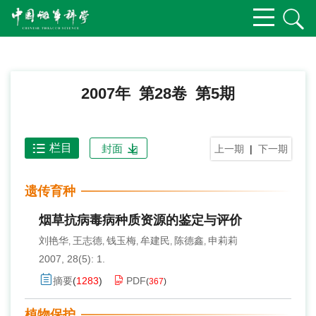
2007年 第28卷 第5期
栏目
封面
上一期
|
下一期
遗传育种
烟草抗病毒病种质资源的鉴定与评价
刘艳华
王志德
钱玉梅
牟建民
陈德鑫
申莉莉
,
,
,
,
,
2007, 28(5): 1.
摘要
(
1283
)
PDF
(
367
)
植物保护