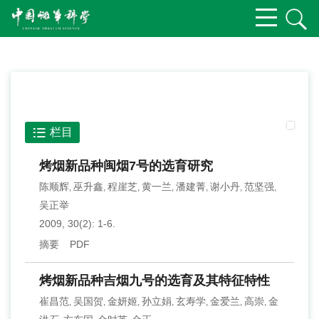
栏目
烤烟新品种闽烟7号的选育研究
陈顺辉
巫升鑫
程崖芝
黄一兰
潘建菁
谢小丹
范坚强
,
,
,
,
,
,
,
吴正举
2009, 30(2): 1-6.
摘要
PDF
烤烟新品种吉烟九号的选育及其特征特性
崔昌范
吴国贺
金妍姬
孙立娟
玄寿学
金爱兰
高崇
金
,
,
,
,
,
,
,