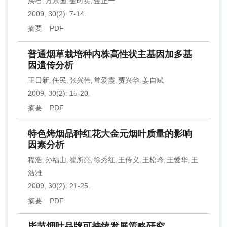
洪石
方东国
金时英
金正一
,
,
,
2009, 30(2): 7-14.
摘要
PDF
普通烟草栽培种内株高性状主基因加多基
因遗传分析
王日新
任民
张兴伟
常爱霞
贾兴华
姜自斌
,
,
,
,
,
2009, 30(2): 15-20.
摘要
PDF
特色烤烟品种红花大金元烟叶质量的影响
因素分析
程浩
孙福山
翟所亮
徐秀红
王传义
王松峰
王爱华
王
,
,
,
,
,
,
,
浩雅
2009, 30(2): 21-25.
摘要
PDF
毕节烟叶品牌可持续发展策略研究