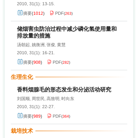
2010, 31(1): 13-15.
摘要
(
1012
)
PDF
(
263
)
储烟害虫防治过程中减少磷化氢使用量和
排放量的措施
汤朝起
姚衡洲
张俊
黄慧
,
,
,
2010, 31(1): 16-21.
摘要
(
908
)
PDF
(
282
)
生理生化
香料烟腺毛的形态发生和分泌活动研究
刘国顺
周世民
高致明
时向东
,
,
,
2010, 31(1): 22-27.
摘要
(
989
)
PDF
(
364
)
栽培技术