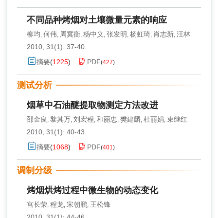
不同品种烤烟对土壤微量元素的响应
柳均
何伟
周冀衡
杨中义
张发明
杨虹琦
肖志新
汪林
,
,
,
,
,
,
,
2010, 31(1): 37-40.
摘要
(
1225
)
PDF
(
427
)
测试分析
烟草中石油醚提取物测定方法改进
邵金良
黎其万
刘宏程
和丽忠
樊建麟
杜丽娟
束继红
,
,
,
,
,
,
2010, 31(1): 40-43.
摘要
(
1068
)
PDF
(
401
)
调制分级
烤烟烘烤过程中微生物的动态变化
宫长荣
程龙
宋朝鹏
王松锋
,
,
,
2010, 31(1): 44-46.