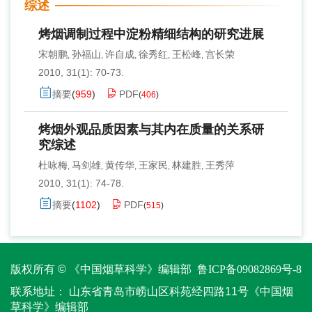
综述
烤烟调制过程中淀粉精细结构的研究进展
宋朝鹏
孙福山
许自成
徐秀红
王松峰
宫长荣
,
,
,
,
,
2010, 31(1): 70-73.
摘要
(
959
)
PDF
(
406
)
烤烟外观品质因素与其内在质量的关系研
究综述
杜咏梅
马剑雄
黄传华
王家民
林建胜
王秀萍
,
,
,
,
,
2010, 31(1): 74-78.
摘要
(
1102
)
PDF
(
515
)
版权所有 © 《中国烟草科学》编辑部
鲁ICP备09082869号-8
联系地址：
山东省青岛市崂山区科苑经四路11号《中国烟
草科学》编辑部