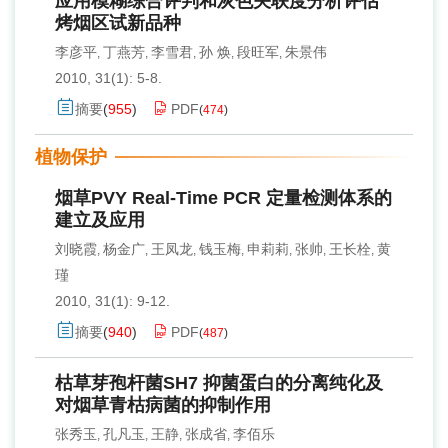
应用模糊综合评判和灰色关联度分析评估
烤烟区试新品种
李彦平
丁燕芳
李雪君
孙 焕
段旺军
朱景伟
,
,
,
,
,
2010, 31(1): 5-8.
摘要
(
955
)
PDF
(
474
)
植物保护
烟草PVY Real-Time PCR 定量检测体系的
建立及应用
刘晓霞
杨金广
王凤龙
钱玉梅
申莉莉
张帅
王长栓
黄
,
,
,
,
,
,
,
瑾
2010, 31(1): 9-12.
摘要
(
940
)
PDF
(
487
)
枯草芽孢杆菌SH7 抑菌蛋白的分离纯化及
对烟草青枯病菌的抑制作用
张秀玉
孔凡玉
王静
张成省
李佰乐
,
,
,
,