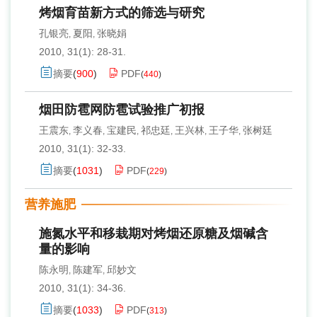
烤烟育苗新方式的筛选与研究
孔银亮
夏阳
张晓娟
,
,
2010, 31(1): 28-31.
摘要
(
900
)
PDF
(
440
)
烟田防雹网防雹试验推广初报
王震东
李义春
宝建民
祁忠廷
王兴林
王子华
张树廷
,
,
,
,
,
,
2010, 31(1): 32-33.
摘要
(
1031
)
PDF
(
229
)
营养施肥
施氮水平和移栽期对烤烟还原糖及烟碱含
量的影响
陈永明
陈建军
邱妙文
,
,
2010, 31(1): 34-36.
摘要
(
1033
)
PDF
(
313
)