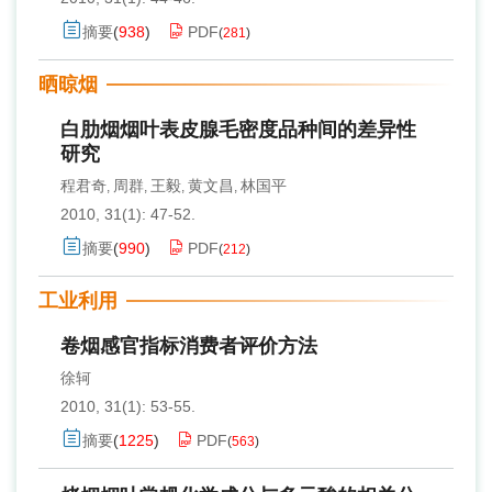
摘要
(
938
)
PDF
(
281
)
晒晾烟
白肋烟烟叶表皮腺毛密度品种间的差异性
研究
程君奇
周群
王毅
黄文昌
林国平
,
,
,
,
2010, 31(1): 47-52.
摘要
(
990
)
PDF
(
212
)
工业利用
卷烟感官指标消费者评价方法
徐轲
2010, 31(1): 53-55.
摘要
(
1225
)
PDF
(
563
)