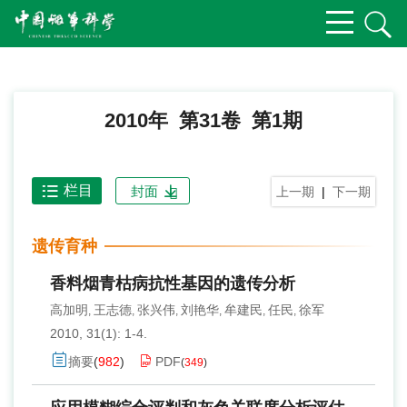
2010年 第31卷 第1期
栏目
封面
上一期
|
下一期
遗传育种
香料烟青枯病抗性基因的遗传分析
高加明
王志德
张兴伟
刘艳华
牟建民
任民
徐军
,
,
,
,
,
,
2010, 31(1): 1-4.
摘要
(
982
)
PDF
(
349
)