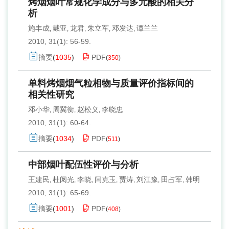
烤烟烟叶常规化学成分与多元酸的相关分
析
施丰成
戴亚
龙君
朱立军
邓发达
谭兰兰
,
,
,
,
,
2010, 31(1): 56-59.
摘要
(
1035
)
PDF
(
350
)
单料烤烟烟气粒相物与质量评价指标间的
相关性研究
邓小华
周冀衡
赵松义
李晓忠
,
,
,
2010, 31(1): 60-64.
摘要
(
1034
)
PDF
(
511
)
中部烟叶配伍性评价与分析
王建民
杜阅光
李晓
闫克玉
贾涛
刘江豫
田占军
韩明
,
,
,
,
,
,
,
2010, 31(1): 65-69.
摘要
(
1001
)
PDF
(
408
)