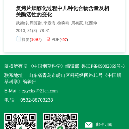
复烤片烟醇化过程中几种化合物含量及相
关酶活性的变化
武德传
周冀衡
李章海
徐晓燕
周初跃
张西仲
,
,
,
,
,
2010, 31(3): 78-81.
摘要
(
1097
)
PDF
(
497
)
版权所有 © 《中国烟草科学》编辑部
鲁ICP备09082869号-8
联系地址：
山东省青岛市崂山区科苑经四路11号《中国烟
草科学》编辑部
E-Mail：
zgyckx@21cn.com
电 话：
0532-88703238
邮件订阅