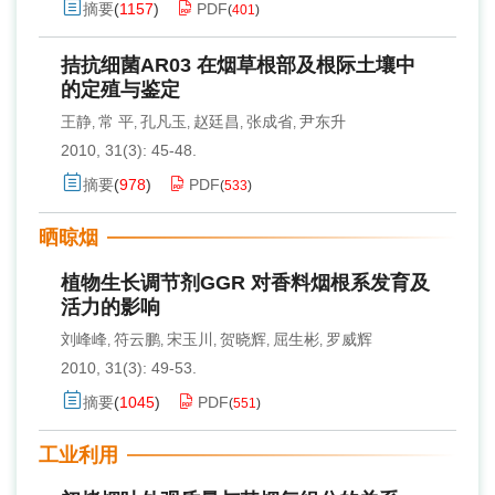
摘要
(
1157
)
PDF
(
401
)
拮抗细菌AR03 在烟草根部及根际土壤中
的定殖与鉴定
王静
常 平
孔凡玉
赵廷昌
张成省
尹东升
,
,
,
,
,
2010, 31(3): 45-48.
摘要
(
978
)
PDF
(
533
)
晒晾烟
植物生长调节剂GGR 对香料烟根系发育及
活力的影响
刘峰峰
符云鹏
宋玉川
贺晓辉
屈生彬
罗威辉
,
,
,
,
,
2010, 31(3): 49-53.
摘要
(
1045
)
PDF
(
551
)
工业利用