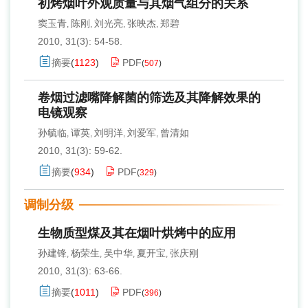
初烤烟叶外观质量与其烟气组分的关系
窦玉青
陈刚
刘光亮
张映杰
郑碧
,
,
,
,
2010, 31(3): 54-58.
摘要
(
1123
)
PDF
(
507
)
卷烟过滤嘴降解菌的筛选及其降解效果的
电镜观察
孙毓临
谭英
刘明洋
刘爱军
曾清如
,
,
,
,
2010, 31(3): 59-62.
摘要
(
934
)
PDF
(
329
)
调制分级
生物质型煤及其在烟叶烘烤中的应用
孙建锋
杨荣生
吴中华
夏开宝
张庆刚
,
,
,
,
2010, 31(3): 63-66.
摘要
(
1011
)
PDF
(
396
)