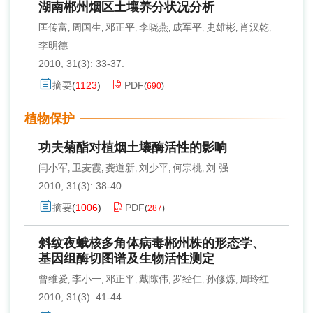
湖南郴州烟区土壤养分状况分析
匡传富
周国生
邓正平
李晓燕
成军平
史雄彬
肖汉乾
,
,
,
,
,
,
,
李明德
2010, 31(3): 33-37.
摘要
(
1123
)
PDF
(
690
)
植物保护
功夫菊酯对植烟土壤酶活性的影响
闫小军
卫麦霞
龚道新
刘少平
何宗桃
刘 强
,
,
,
,
,
2010, 31(3): 38-40.
摘要
(
1006
)
PDF
(
287
)
斜纹夜蛾核多角体病毒郴州株的形态学、
基因组酶切图谱及生物活性测定
曾维爱
李小一
邓正平
戴陈伟
罗经仁
孙修炼
周玲红
,
,
,
,
,
,
2010, 31(3): 41-44.