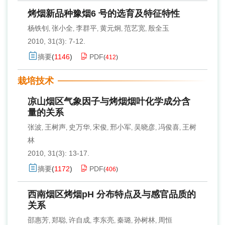
烤烟新品种豫烟6 号的选育及特征特性
杨铁钊
张小全
李群平
黄元炯
范艺宽
殷全玉
,
,
,
,
,
2010, 31(3): 7-12.
摘要
(
1146
)
PDF
(
412
)
栽培技术
凉山烟区气象因子与烤烟烟叶化学成分含
量的关系
张波
王树声
史万华
宋俊
邢小军
吴晓彦
冯俊喜
王树
,
,
,
,
,
,
,
林
2010, 31(3): 13-17.
摘要
(
1172
)
PDF
(
406
)
西南烟区烤烟pH 分布特点及与感官品质的
关系
邵惠芳
郑聪
许自成
李东亮
秦璐
孙树林
周恒
,
,
,
,
,
,