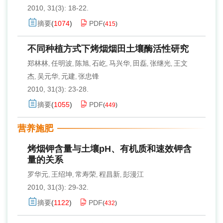
2010, 31(3): 18-22.
摘要
(
1074
)
PDF
(
415
)
不同种植方式下烤烟烟田土壤酶活性研究
郑林林
任明波
陈旭
石屹
马兴华
田磊
张继光
王文
,
,
,
,
,
,
,
杰
吴元华
元建
张忠锋
,
,
,
2010, 31(3): 23-28.
摘要
(
1055
)
PDF
(
449
)
营养施肥
烤烟钾含量与土壤pH、有机质和速效钾含
量的关系
罗华元
王绍坤
常寿荣
程昌新
彭漫江
,
,
,
,
2010, 31(3): 29-32.
摘要
(
1122
)
PDF
(
432
)