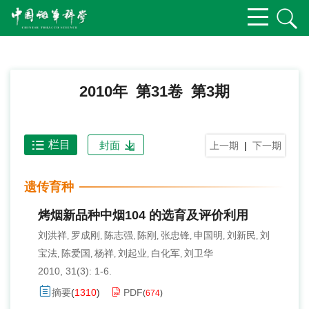
2010年 第31卷 第3期
栏目
封面
上一期
|
下一期
遗传育种
烤烟新品种中烟104 的选育及评价利用
刘洪祥
罗成刚
陈志强
陈刚
张忠锋
申国明
刘新民
刘
,
,
,
,
,
,
,
宝法
陈爱国
杨祥
刘起业
白化军
刘卫华
,
,
,
,
,
2010, 31(3): 1-6.
摘要
(
1310
)
PDF
(
674
)