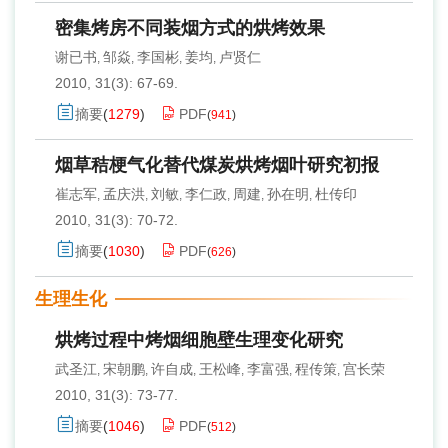
密集烤房不同装烟方式的烘烤效果
谢已书
邹焱
李国彬
姜均
卢贤仁
,
,
,
,
2010, 31(3): 67-69.
摘要
(
1279
)
PDF
(
941
)
烟草秸梗气化替代煤炭烘烤烟叶研究初报
崔志军
孟庆洪
刘敏
李仁政
周建
孙在明
杜传印
,
,
,
,
,
,
2010, 31(3): 70-72.
摘要
(
1030
)
PDF
(
626
)
生理生化
烘烤过程中烤烟细胞壁生理变化研究
武圣江
宋朝鹏
许自成
王松峰
李富强
程传策
宫长荣
,
,
,
,
,
,
2010, 31(3): 73-77.
摘要
(
1046
)
PDF
(
512
)