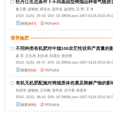
牡丹江生态条件下不同基因型烤烟品种香气物质
秦卫普
赵铭钦
瞿永生
温学东
赵进恒
元 野
王 冬
,
,
,
,
,
,
2010, 31(5): 29-33.
DOI:
10.3969/j.issn.1007-5119.2010.05.
摘要
(
847
)
PDF
(
447
)
营养施肥
不同种类有机肥对中烟100农艺性状和产质量的
裴 军
王文杰
刘文涛
刘茂文
张忠锋
,
,
,
,
2010, 31(5): 34-37.
DOI:
10.3969/j.issn.1007-5119.2010.05.
摘要
(
916
)
PDF
(
263
)
有机无机肥配施对烤烟质体色素及降解产物的影
刘洪华
赵铭钦
王付峰
张学杰
吕中显
张迎冬
,
,
,
,
,
2010, 31(5): 38-43.
DOI:
10.3969/j.issn.1007-5119.2010.05.
摘要
(
895
)
PDF
(
453
)