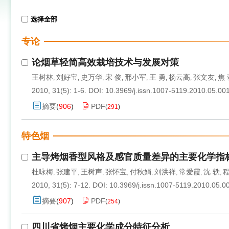
选择全部
专论
论烟草轻简高效栽培技术与发展对策
王树林
刘好宝
史万华
宋 俊
邢小军
王 勇
杨云高
张文友
焦 
,
,
,
,
,
,
,
,
2010, 31(5): 1-6.
DOI:
10.3969/j.issn.1007-5119.2010.05.00
摘要
(
906
)
PDF
(
291
)
特色烟
主导烤烟香型风格及感官质量差异的主要化学指
杜咏梅
张建平
王树声
张怀宝
付秋娟
刘洪祥
常爱霞
沈 轶
程
,
,
,
,
,
,
,
,
2010, 31(5): 7-12.
DOI:
10.3969/j.issn.1007-5119.2010.05.0
摘要
(
907
)
PDF
(
254
)
四川省烤烟主要化学成分特征分析