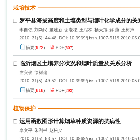
栽培技术
罗平县海拔高度和土壤类型与烟叶化学成分的关
李自强
刘新民
董建新
谢老稳
王程栋
杨天旭
解 燕
王树声
,
,
,
,
,
,
,
2010, 31(5): 44-48.
DOI:
10.3969/j.issn.1007-5119.2010.05.
摘要
(
922
)
PDF
(
607
)
临沂烟区土壤养分状况和烟叶质量及关系分析
左兴俊
徐树建
,
2010, 31(5): 49-52.
DOI:
10.3969/j.issn.1007-5119.2010.05.
摘要
(
818
)
PDF
(
293
)
植物保护
运用函数图形计算烟草种质资源的抗病性
李文平
朱列书
赵松义
,
,
2010, 31(5): 53-57.
DOI:
10.3969/j.issn.1007-5119.2010.05.