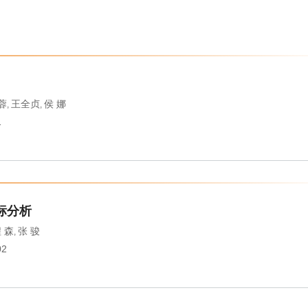
蓉
王全贞
侯 娜
,
,
1
标分析
 森
张 骏
,
02