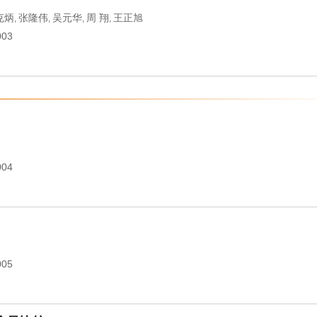
克炳
张隆伟
吴元华
周 翔
王正旭
,
,
,
,
003
004
005