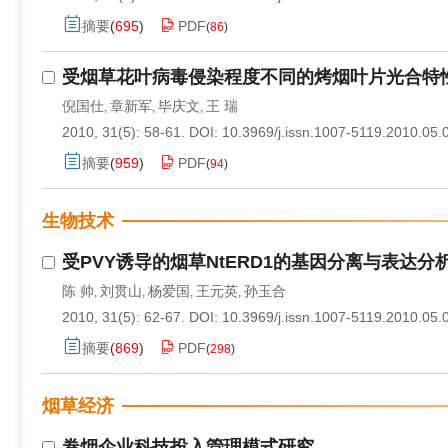
摘要
(
695
)
PDF
(
86
)
受烟草花叶病毒侵染程度不同的烤烟叶片光合特
倪国仕
章新军
毕庆文
王 瑞
,
,
,
2010, 31(5): 58-61.
DOI:
10.3969/j.issn.1007-5119.2010.05.
摘要
(
959
)
PDF
(
94
)
生物技术
受PVY诱导的烟草NtERD1的基因分离与表达分
陈 帅
刘贯山
杨爱国
王元英
孙玉合
,
,
,
,
2010, 31(5): 62-67.
DOI:
10.3969/j.issn.1007-5119.2010.05.
摘要
(
869
)
PDF
(
298
)
烟草经济
卷烟企业科技投入管理模式研究