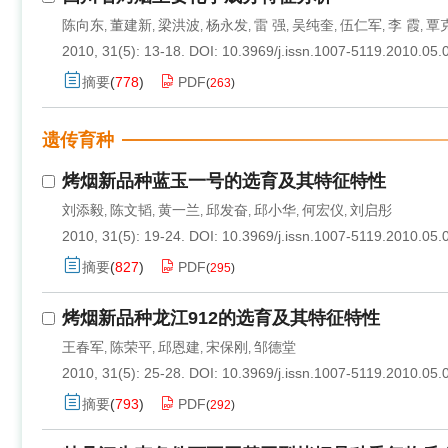
陈向东
董建新
梁洪波
杨永发
雷 强
吴纯奎
伍仁军
李 霞
覃
,
,
,
,
,
,
,
,
2010, 31(5): 13-18.
DOI:
10.3969/j.issn.1007-5119.2010.05.
摘要
(
778
)
PDF
(
263
)
遗传育种
烤烟新品种蓝玉一号的选育及其特征特性
刘添毅
陈文韬
黄一兰
邱发奋
邱小华
何宏仪
刘启彤
,
,
,
,
,
,
2010, 31(5): 19-24.
DOI:
10.3969/j.issn.1007-5119.2010.05.
摘要
(
827
)
PDF
(
295
)
烤烟新品种龙江912的选育及其特征特性
王春军
陈荣平
邱恩建
宋保刚
邹德堂
,
,
,
,
2010, 31(5): 25-28.
DOI:
10.3969/j.issn.1007-5119.2010.05.
摘要
(
793
)
PDF
(
292
)