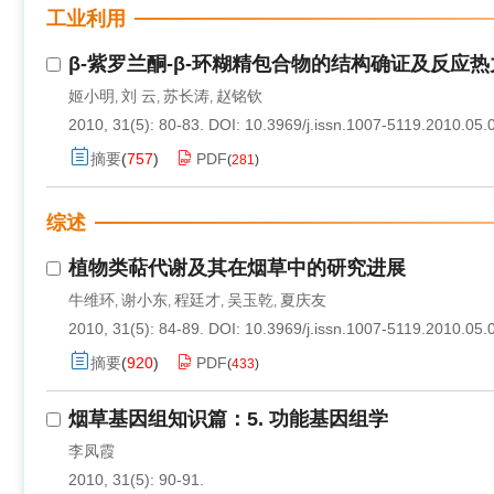
工业利用
β-紫罗兰酮-β-环糊精包合物的结构确证及反应
姬小明
刘 云
苏长涛
赵铭钦
,
,
,
2010, 31(5): 80-83.
DOI:
10.3969/j.issn.1007-5119.2010.05.
摘要
(
757
)
PDF
(
281
)
综述
植物类萜代谢及其在烟草中的研究进展
牛维环
谢小东
程廷才
吴玉乾
夏庆友
,
,
,
,
2010, 31(5): 84-89.
DOI:
10.3969/j.issn.1007-5119.2010.05.
摘要
(
920
)
PDF
(
433
)
烟草基因组知识篇：5. 功能基因组学
李凤霞
2010, 31(5): 90-91.