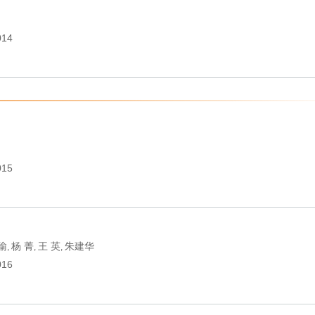
014
015
瑜
杨 菁
王 英
朱建华
,
,
,
016