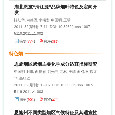
湖北恩施“清江源”品牌烟叶特色及定向开
发
陈红华
向德恩
李锡宏
申国明
王瑞
,
,
,
,
2011, 32(增刊): 7-11.
DOI:
10.3969/j.issn.1007-
5119.2011.z1.002
摘要
(
774
)
PDF
(
389
)
特色烟
恩施烟区烤烟主要化学成分适宜指标研究
申国明
时鹏
向德恩
刘光亮
高林
王瑞
向必坤
陈红
,
,
,
,
,
,
,
华
高欣欣
,
2011, 32(增刊): 12-16.
DOI:
10.3969/j.issn.1007-
5119.2011.z1.003
摘要
(
901
)
PDF
(
379
)
恩施州不同类型烟区气候特征及其适宜性