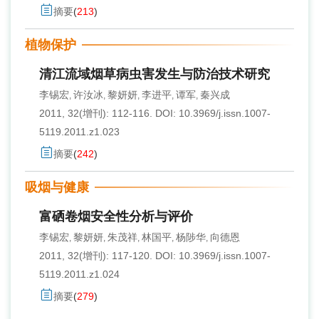
摘要
(
213
)
植物保护
清江流域烟草病虫害发生与防治技术研究
李锡宏
许汝冰
黎妍妍
李进平
谭军
秦兴成
,
,
,
,
,
2011, 32(增刊): 112-116.
DOI:
10.3969/j.issn.1007-
5119.2011.z1.023
摘要
(
242
)
吸烟与健康
富硒卷烟安全性分析与评价
李锡宏
黎妍妍
朱茂祥
林国平
杨陟华
向德恩
,
,
,
,
,
2011, 32(增刊): 117-120.
DOI:
10.3969/j.issn.1007-
5119.2011.z1.024
摘要
(
279
)