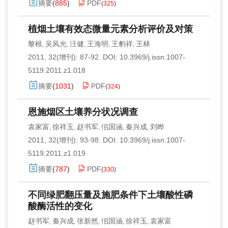
摘要
(
885
)
PDF
(
325
)
植烟土壤有效态微量元素分析评价及对策
黎根
吴风光
汪健
王海明
王豹祥
王林
,
,
,
,
,
2011, 32(增刊): 87-92.
DOI:
10.3969/j.issn.1007-
5119.2011.z1.018
摘要
(
1031
)
PDF
(
324
)
恩施烟区土壤养分状况调查
袁家富
徐祥玉
赵书军
佀国涵
秦兴成
刘晔
,
,
,
,
,
2011, 32(增刊): 93-98.
DOI:
10.3969/j.issn.1007-
5119.2011.z1.019
摘要
(
787
)
PDF
(
330
)
不同绿肥翻压量及施肥条件下土壤酸性磷
酸酶活性的变化
赵书军
秦兴成
张新然
佀国涵
徐祥玉
袁家富
,
,
,
,
,