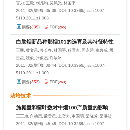
官力
王毅
刘凡均
吴风光
林国平
,
,
,
,
2011, 32(增刊): 35-38.
DOI:
10.3969/j.issn.1007-
5119.2011.z1.008
摘要
(
835
)
PDF
(
265
)
白肋烟新品种鄂烟101的选育及其特征特性
王毅
黄文昌
蔡长春
林国平
程君奇
周永碧
秦兴成
孟
,
,
,
,
,
,
,
贵星
汪俊
张俊杰
许汝冰
,
,
,
2011, 32(增刊): 39-44.
DOI:
10.3969/j.issn.1007-
5119.2011.z1.009
摘要
(
852
)
PDF
(
263
)
栽培技术
施氮量和留叶数对中烟100产质量的影响
王正旭
向德恩
孟贵星
上官力
申国明
梁晓芳
梁洪波
,
,
,
,
,
,
2011, 32(增刊): 45-49.
DOI:
10.3969/j.issn.1007-