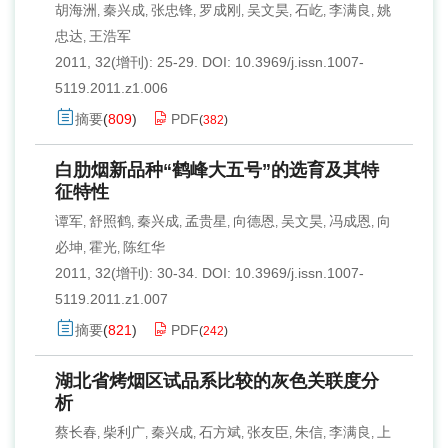
胡海洲
秦兴成
张忠锋
罗成刚
吴文昊
石屹
李满良
姚
,
,
,
,
,
,
,
忠达
王浩军
,
2011, 32(增刊): 25-29.
DOI:
10.3969/j.issn.1007-
5119.2011.z1.006
摘要
(
809
)
PDF
(
382
)
白肋烟新品种“鹤峰大五号”的选育及其特
征特性
谭军
舒照鹤
秦兴成
孟贵星
向德恩
吴文昊
冯成恩
向
,
,
,
,
,
,
,
必坤
霍光
陈红华
,
,
2011, 32(增刊): 30-34.
DOI:
10.3969/j.issn.1007-
5119.2011.z1.007
摘要
(
821
)
PDF
(
242
)
湖北省烤烟区试品系比较的灰色关联度分
析
蔡长春
柴利广
秦兴成
石方斌
张友臣
朱信
李满良
上
,
,
,
,
,
,
,