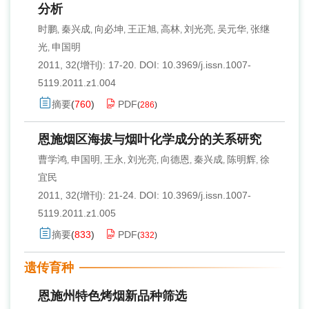
分析
时鹏
秦兴成
向必坤
王正旭
高林
刘光亮
吴元华
张继
,
,
,
,
,
,
,
光
申国明
,
2011, 32(增刊): 17-20.
DOI:
10.3969/j.issn.1007-
5119.2011.z1.004
摘要
(
760
)
PDF
(
286
)
恩施烟区海拔与烟叶化学成分的关系研究
曹学鸿
申国明
王永
刘光亮
向德恩
秦兴成
陈明辉
徐
,
,
,
,
,
,
,
宜民
2011, 32(增刊): 21-24.
DOI:
10.3969/j.issn.1007-
5119.2011.z1.005
摘要
(
833
)
PDF
(
332
)
遗传育种
恩施州特色烤烟新品种筛选