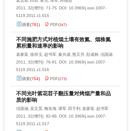
孟贵星
白胜
霍光
谭军
向德恩
,
,
,
,
2011, 32(增刊): 71-75.
DOI:
10.3969/j.issn.1007-
5119.2011.z1.015
摘要
(
781
)
PDF
(
347
)
不同施肥方式对植烟土壤有效氮、烟株氮
累积量和速率的影响
袁家富
徐祥玉
赵书军
秦兴成
熊又升
彭成林
佀国涵
,
,
,
,
,
,
2011, 32(增刊): 76-81.
DOI:
10.3969/j.issn.1007-
5119.2011.z1.016
摘要
(
754
)
PDF
(
273
)
不同光叶紫花苕子翻压量对烤烟产量和品
质的影响
佀国涵
吴文昊
梅东海
谭军
田于利
袁家富
赵书军
,
,
,
,
,
,
2011, 32(增刊): 82-86.
DOI:
10.3969/j.issn.1007-
5119.2011.z1.017