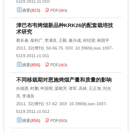
5119.2011.z1.010
摘要
(
823
)
PDF
(
363
)
津巴布韦烤烟新品种KRK26的配套栽培技
术研究
蔡长春
柴利广
李满良
王毅
秦兴成
何结望
林国平
,
,
,
,
,
,
2011, 32(增刊): 50-56,75.
DOI:
10.3969/j.issn.1007-
5119.2011.z1.011
摘要
(
856
)
PDF
(
363
)
不同移栽期对恩施烤烟产量和质量的影响
向德恩
时鹏
申国明
梁晓芳
谭军
高林
王正旭
刘光
,
,
,
,
,
,
,
亮
李满良
,
2011, 32(增刊): 57-62.
DOI:
10.3969/j.issn.1007-
5119.2011.z1.012
摘要
(
856
)
PDF
(
503
)