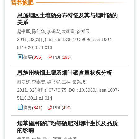
营养施肥
恩施烟区土壤硒分布特征及其与烟叶硒的
关系
赵书军
陈红华
李锡宏
袁家富
徐祥玉
,
,
,
,
2011, 32(增刊): 63-66.
DOI:
10.3969/j.issn.1007-
5119.2011.z1.013
摘要
(
855
)
PDF
(
295
)
恩施州植烟土壤及烟叶硒含量状况分析
黎妍妍
李锡宏
赵书军
王林
秦兴成
,
,
,
,
2011, 32(增刊): 67-70,75.
DOI:
10.3969/j.issn.1007-
5119.2011.z1.014
摘要
(
841
)
PDF
(
419
)
烟草施用硒矿粉等硒肥对烟叶生长及品质
的影响