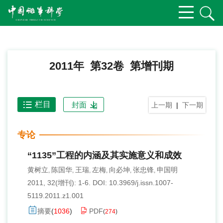
2011年 第32卷 第增刊期
栏目
封面
上一期
|
下一期
专论
“1135”工程的内涵及其实施意义和成效
黄树立
陈国华
王瑞
左梅
向必坤
张忠锋
申国明
,
,
,
,
,
,
2011, 32(增刊): 1-6.
DOI:
10.3969/j.issn.1007-
5119.2011.z1.001
摘要
(
1036
)
PDF
(
274
)