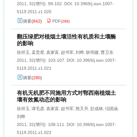
2011, 32(增刊): 99-102.
DOI:
10.3969/j.issn.1007-
5119.2011.z1.020
摘要
(
842
)
PDF
(
286
)
翻压绿肥对植烟土壤活性有机质和土壤酶
的影响
徐祥玉
孟贵星
袁家富
赵书军
刘晔
耿明建
曹卫东
,
,
,
,
,
,
2011, 32(增刊): 103-107.
DOI:
10.3969/j.issn.1007-
5119.2011.z1.021
摘要
(
280
)
有机无机肥不同施用方式对鄂西南植烟土
壤有效氮动态的影响
徐祥玉
谭毛彦
袁家富
赵书军
熊又升
彭成林
佀国涵
,
,
,
,
,
,
,
刘晔
2011, 32(增刊): 108-111.
DOI:
10.3969/j.issn.1007-
5119.2011.z1.022