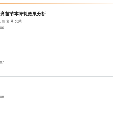
炭育苗节本降耗效果分析
白 岩
靳义荣
,
,
006
007
008