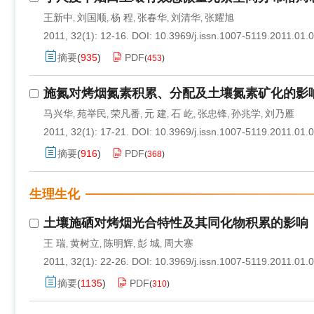
王新中
刘国顺
杨 程
张春华
刘清华
张耀旭
,
,
,
,
,
2011, 32(1): 12-16.
DOI:
10.3969/j.issn.1007-5119.2011.01.
摘要
(
935
)
PDF
(
453
)
施氮对烤烟氮素积累、分配及土壤氮素矿化的影
马兴华
苑举民
荣凡番
元 建
石 屹
张忠锋
孙兆学
刘乃雁
,
,
,
,
,
,
,
2011, 32(1): 17-21.
DOI:
10.3969/j.issn.1007-5119.2011.01.
摘要
(
916
)
PDF
(
368
)
生理生化
土壤施硒对烤烟光合特性及其同化物积累的影响
王 瑞
黄树立
陈明辉
彭 城
周大寨
,
,
,
,
2011, 32(1): 22-26.
DOI:
10.3969/j.issn.1007-5119.2011.01.
摘要
(
1135
)
PDF
(
310
)