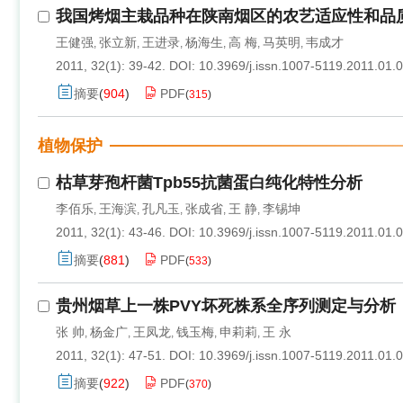
我国烤烟主栽品种在陕南烟区的农艺适应性和品
王健强
张立新
王进录
杨海生
高 梅
马英明
韦成才
,
,
,
,
,
,
2011, 32(1): 39-42.
DOI:
10.3969/j.issn.1007-5119.2011.01.
摘要
(
904
)
PDF
(
315
)
植物保护
枯草芽孢杆菌Tpb55抗菌蛋白纯化特性分析
李佰乐
王海滨
孔凡玉
张成省
王 静
李锡坤
,
,
,
,
,
2011, 32(1): 43-46.
DOI:
10.3969/j.issn.1007-5119.2011.01.
摘要
(
881
)
PDF
(
533
)
贵州烟草上一株PVY坏死株系全序列测定与分析
张 帅
杨金广
王凤龙
钱玉梅
申莉莉
王 永
,
,
,
,
,
2011, 32(1): 47-51.
DOI:
10.3969/j.issn.1007-5119.2011.01.
摘要
(
922
)
PDF
(
370
)