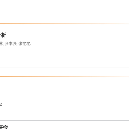
分析
琳
张本强
张艳艳
,
,
02
研究