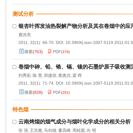
测试分析
银杏叶挥发油热裂解产物分析及其在卷烟中的应
鹿洪亮
2011, 32(1): 66-70.
DOI:
10.3969/j.issn.1007-5119.2011.01.
摘要
(
763
)
PDF
(
379
)
卷烟中砷、铅、铬、镉、镍的石墨炉原子吸收测
刘秀彩
陈 昱
郑捷琼
黄惠贞
梁 晖
,
,
,
,
2011, 32(1): 71-74.
DOI:
10.3969/j.issn.1007-5119.2011.01.
摘要
(
828
)
PDF
(
291
)
特色烟
云南烤烟的烟气成分与烟叶化学成分的相关分析
张 强
王浩雅
马剑雄
董高峰
周桂圆
向 明
,
,
,
,
,