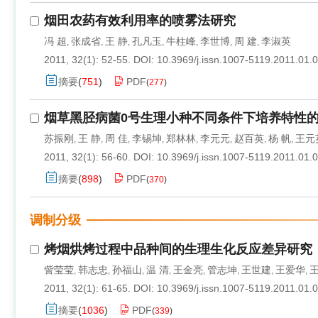
烟田农药有效利用率的喷雾法研究
冯 超
张成省
王 静
孔凡玉
牛柱峰
李世博
周 建
李淑英
,
,
,
,
,
,
,
2011, 32(1): 52-55.
DOI:
10.3969/j.issn.1007-5119.2011.01.
摘要
(
751
)
PDF
(
277
)
烟草黑胫病菌0号生理小种不同条件下培养特性
苏振刚
王 静
周 佳
李锡坤
郑林林
李元元
赵百英
杨 帆
王元
,
,
,
,
,
,
,
,
2011, 32(1): 56-60.
DOI:
10.3969/j.issn.1007-5119.2011.01.
摘要
(
898
)
PDF
(
370
)
调制分级
烤烟烘烤过程中品种间的生理生化反应差异研究
訾莹莹
韩志忠
孙福山
温 清
王金亮
管志坤
王世建
王爱华
,
,
,
,
,
,
,
,
2011, 32(1): 61-65.
DOI:
10.3969/j.issn.1007-5119.2011.01.
摘要
(
1036
)
PDF
(
339
)