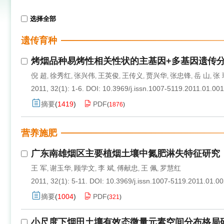
选择全部
遗传育种
烤烟品种易烤性相关性状的主基因+多基因遗传
倪 超
徐秀红
张兴伟
王英俊
王传义
贾兴华
张忠锋
岳 山
张 
,
,
,
,
,
,
,
,
2011, 32(1): 1-6.
DOI:
10.3969/j.issn.1007-5119.2011.01.001
摘要
(
1419
)
PDF
(
1876
)
营养施肥
广东南雄烟区主要植烟土壤中氮肥淋失特征研究
王 军
谢玉华
顾学文
李 斌
傅献忠
王 佩
罗慧红
,
,
,
,
,
,
2011, 32(1): 5-11.
DOI:
10.3969/j.issn.1007-5119.2011.01.0
摘要
(
1004
)
PDF
(
321
)
小尺度下烟田土壤有效态微量元素空间分布格局