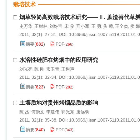
栽培技术
烟草轻简高效栽培技术研究——Ⅱ. 蔗渣替代草
史万华
王树林
刘好宝
宋 俊
邢小军
王 勇
焦 蓉
王全贞
侯 娜
,
,
,
,
,
,
,
,
2011, 32(1): 27-31.
DOI:
10.3969/j.issn.1007-5119.2011.01.
摘要
(
882
)
PDF
(
266
)
水溶性硅肥在烤烟中的应用研究
刘光亮
陈 刚
窦玉青
王树声
,
,
,
2011, 32(1): 32-34.
DOI:
10.3969/j.issn.1007-5119.2011.01.
摘要
(
823
)
PDF
(
282
)
土壤质地对贵州烤烟品质的影响
陈 杰
何崇文
李建伟
郭光东
唐远驹
,
,
,
,
2011, 32(1): 35-38.
DOI:
10.3969/j.issn.1007-5119.2011.01.
摘要
(
840
)
PDF
(
343
)