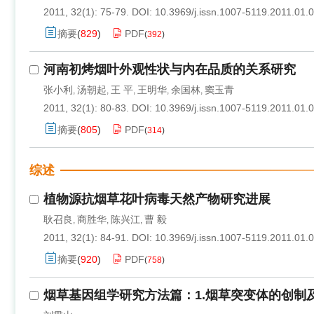
2011, 32(1): 75-79.
DOI:
10.3969/j.issn.1007-5119.2011.01.
摘要
(
829
)
PDF
(
392
)
河南初烤烟叶外观性状与内在品质的关系研究
张小利
汤朝起
王 平
王明华
余国林
窦玉青
,
,
,
,
,
2011, 32(1): 80-83.
DOI:
10.3969/j.issn.1007-5119.2011.01.
摘要
(
805
)
PDF
(
314
)
综述
植物源抗烟草花叶病毒天然产物研究进展
耿召良
商胜华
陈兴江
曹 毅
,
,
,
2011, 32(1): 84-91.
DOI:
10.3969/j.issn.1007-5119.2011.01.
摘要
(
920
)
PDF
(
758
)
烟草基因组学研究方法篇：1.烟草突变体的创制