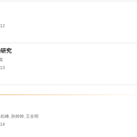
012
的研究
英
013
王松峰
孙帅帅
王全明
,
,
014