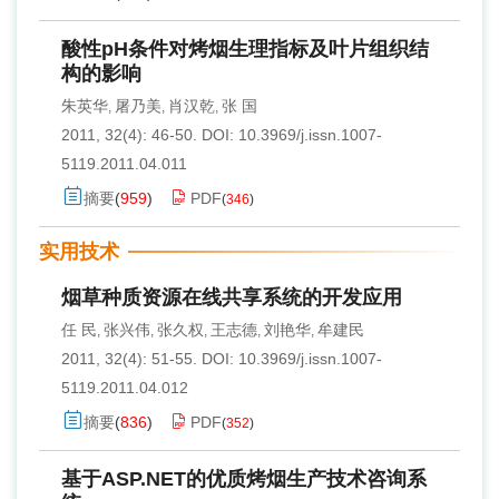
酸性pH条件对烤烟生理指标及叶片组织结
构的影响
朱英华
屠乃美
肖汉乾
张 国
,
,
,
2011, 32(4): 46-50.
DOI:
10.3969/j.issn.1007-
5119.2011.04.011
摘要
(
959
)
PDF
(
346
)
实用技术
烟草种质资源在线共享系统的开发应用
任 民
张兴伟
张久权
王志德
刘艳华
牟建民
,
,
,
,
,
2011, 32(4): 51-55.
DOI:
10.3969/j.issn.1007-
5119.2011.04.012
摘要
(
836
)
PDF
(
352
)
基于ASP.NET的优质烤烟生产技术咨询系