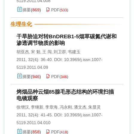
5119.2011.04.008
摘要
(
869
)
PDF
(
533
)
生理生化
干旱胁迫对转BnDREB1-5烟草碳氮代谢和
渗透调节物质的影响
胡亚杰
宋 魁
王 闯
刘卫群
韦建玉
,
,
,
,
2011, 32(4): 36-40.
DOI:
10.3969/j.issn.1007-
5119.2011.04.09
摘要
(
946
)
PDF
(
346
)
烤烟品种云烟85腺毛形态结构的环境扫描
电镜观察
徐增汉
李继新
李章海
冯永刚
潘文杰
朱显灵
,
,
,
,
,
2011, 32(4): 41-45.
DOI:
10.3969/j.issn.1007-
5119.2011.04.010
摘要
(
858
)
PDF
(
418
)