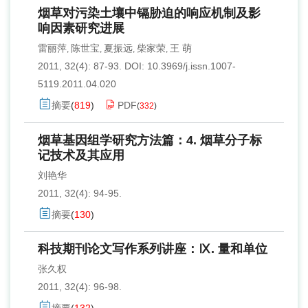
烟草对污染土壤中镉胁迫的响应机制及影
响因素研究进展
雷丽萍
陈世宝
夏振远
柴家荣
王 萌
,
,
,
,
2011, 32(4): 87-93.
DOI:
10.3969/j.issn.1007-
5119.2011.04.020
摘要
(
819
)
PDF
(
332
)
烟草基因组学研究方法篇：4. 烟草分子标
记技术及其应用
刘艳华
2011, 32(4): 94-95.
摘要
(
130
)
科技期刊论文写作系列讲座：Ⅸ. 量和单位
张久权
2011, 32(4): 96-98.