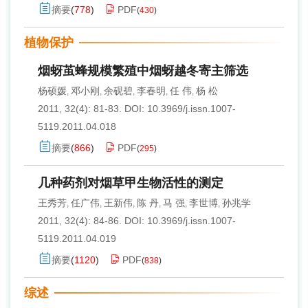
摘要
(
778
)
PDF
(
430
)
植物保护
烟蚜茧蜂规模繁殖中烟蚜越冬寄主筛选
杨硕媛
邓小刚
余砚碧
李春明
任 伟
杨 松
,
,
,
,
,
2011, 32(4): 81-83.
DOI:
10.3969/j.issn.1007-
5119.2011.04.018
摘要
(
866
)
PDF
(
295
)
几种药剂对烟草甲生物活性的测定
王秀芳
任广伟
王新伟
陈 丹
马 强
李世博
孙兆学
,
,
,
,
,
,
2011, 32(4): 84-86.
DOI:
10.3969/j.issn.1007-
5119.2011.04.019
摘要
(
1120
)
PDF
(
838
)
综述