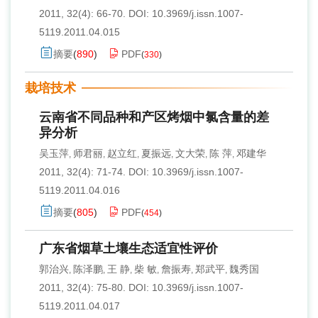
2011, 32(4): 66-70.
DOI:
10.3969/j.issn.1007-
5119.2011.04.015
摘要
(
890
)
PDF
(
330
)
栽培技术
云南省不同品种和产区烤烟中氯含量的差
异分析
吴玉萍
师君丽
赵立红
夏振远
文大荣
陈 萍
邓建华
,
,
,
,
,
,
2011, 32(4): 71-74.
DOI:
10.3969/j.issn.1007-
5119.2011.04.016
摘要
(
805
)
PDF
(
454
)
广东省烟草土壤生态适宜性评价
郭治兴
陈泽鹏
王 静
柴 敏
詹振寿
郑武平
魏秀国
,
,
,
,
,
,
2011, 32(4): 75-80.
DOI:
10.3969/j.issn.1007-
5119.2011.04.017