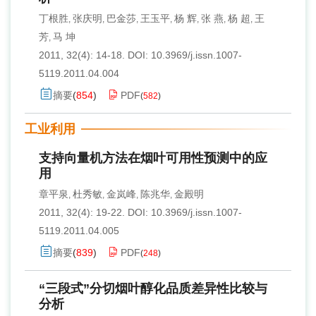
丁根胜
张庆明
巴金莎
王玉平
杨 辉
张 燕
杨 超
王
,
,
,
,
,
,
,
芳
马 坤
,
2011, 32(4): 14-18.
DOI:
10.3969/j.issn.1007-
5119.2011.04.004
摘要
(
854
)
PDF
(
582
)
工业利用
支持向量机方法在烟叶可用性预测中的应
用
章平泉
杜秀敏
金岚峰
陈兆华
金殿明
,
,
,
,
2011, 32(4): 19-22.
DOI:
10.3969/j.issn.1007-
5119.2011.04.005
摘要
(
839
)
PDF
(
248
)
“三段式”分切烟叶醇化品质差异性比较与
分析