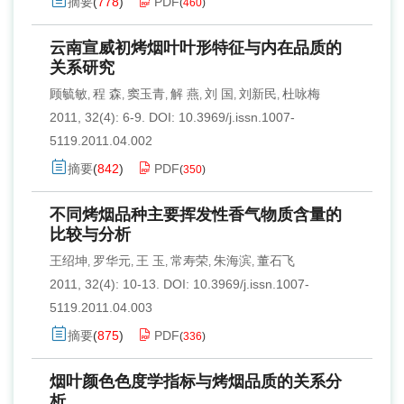
摘要
(
778
)
PDF
(
460
)
云南宣威初烤烟叶叶形特征与内在品质的
关系研究
顾毓敏
程 森
窦玉青
解 燕
刘 国
刘新民
杜咏梅
,
,
,
,
,
,
2011, 32(4): 6-9.
DOI:
10.3969/j.issn.1007-
5119.2011.04.002
摘要
(
842
)
PDF
(
350
)
不同烤烟品种主要挥发性香气物质含量的
比较与分析
王绍坤
罗华元
王 玉
常寿荣
朱海滨
董石飞
,
,
,
,
,
2011, 32(4): 10-13.
DOI:
10.3969/j.issn.1007-
5119.2011.04.003
摘要
(
875
)
PDF
(
336
)
烟叶颜色色度学指标与烤烟品质的关系分
析