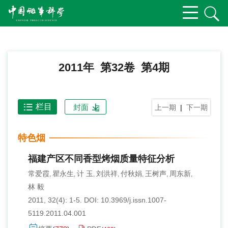
2011年 第32卷 第4期
栏目
封面
上一期
|
下一期
特色烟
福建产区不同香型烤烟质量特征分析
常爱霞
瞿永生
计 玉
刘洪祥
付秋娟
王树声
周东新
,
,
,
,
,
,
,
林 毅
2011, 32(4): 1-5.
DOI:
10.3969/j.issn.1007-
5119.2011.04.001