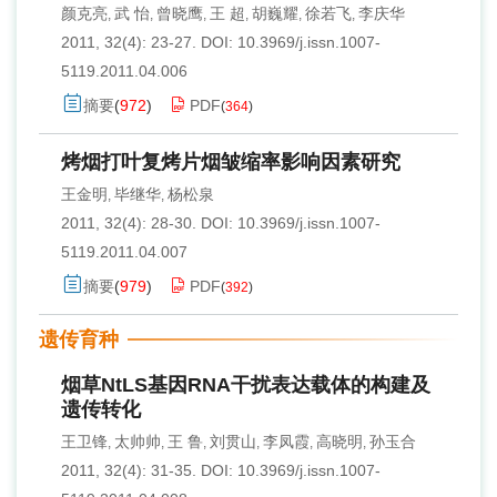
颜克亮
武 怡
曾晓鹰
王 超
胡巍耀
徐若飞
李庆华
,
,
,
,
,
,
2011, 32(4): 23-27.
DOI:
10.3969/j.issn.1007-
5119.2011.04.006
摘要
(
972
)
PDF
(
364
)
烤烟打叶复烤片烟皱缩率影响因素研究
王金明
毕继华
杨松泉
,
,
2011, 32(4): 28-30.
DOI:
10.3969/j.issn.1007-
5119.2011.04.007
摘要
(
979
)
PDF
(
392
)
遗传育种
烟草NtLS基因RNA干扰表达载体的构建及
遗传转化
王卫锋
太帅帅
王 鲁
刘贯山
李凤霞
高晓明
孙玉合
,
,
,
,
,
,
2011, 32(4): 31-35.
DOI:
10.3969/j.issn.1007-