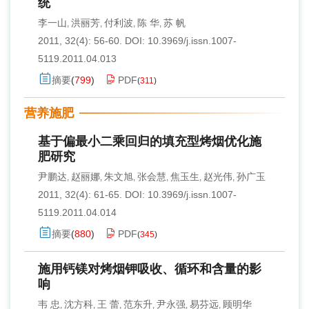
统
李一山
洪丽芳
付利波
陈 华
苏 帆
,
,
,
,
2011, 32(4): 56-60.
DOI:
10.3969/j.issn.1007-
5119.2011.04.013
摘要
(
799
)
PDF
(
311
)
营养施肥
基于偏最小二乘回归的填充型烤烟优化施
肥研究
尹鹏达
赵丽娜
朱文旭
张会慧
焦玉生
赵光伟
孙广玉
,
,
,
,
,
,
2011, 32(4): 61-65.
DOI:
10.3969/j.issn.1007-
5119.2011.04.014
摘要
(
880
)
PDF
(
345
)
施用钙镁对烤烟钾吸收、循环和含量的影
响
韦 忠
沈方科
王 蕾
范东升
尹永强
易芬远
顾明华
,
,
,
,
,
,