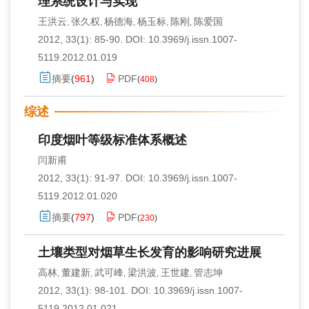
理系统设计与实现
王洪云
张久权
杨德海
杨玉标
陈刚
陈爱国
,
,
,
,
,
2012, 33(1): 85-90.
DOI:
10.3969/j.issn.1007-
5119.2012.01.019
摘要
(
961
)
PDF
(
408
)
综述
印度烟叶等级标准体系概述
闫新甫
2012, 33(1): 91-97.
DOI:
10.3969/j.issn.1007-
5119.2012.01.020
摘要
(
797
)
PDF
(
230
)
土壤类型对烟草生长发育的影响研究进展
高林
董建新
武可峰
梁洪波
王世建
管志坤
,
,
,
,
,
2012, 33(1): 98-101.
DOI:
10.3969/j.issn.1007-
5119.2012.01.021