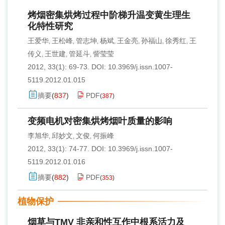
烤烟密集烘烤过程中阶梯升温变黄生理生
化特性研究
王爱华
王松峰
管志坤
杨斌
王金亮
孙福山
徐秀红
王
,
,
,
,
,
,
,
传义
王世建
管延斗
訾莹莹
,
,
,
2012, 33(1): 69-73.
DOI:
10.3969/j.issn.1007-
5119.2012.01.015
摘要
(
837
)
PDF
(
387
)
变频电机对密集烘烤烟叶质量的影响
李旭华
邱妙文
文俊
何振峰
,
,
,
2012, 33(1): 74-77.
DOI:
10.3969/j.issn.1007-
5119.2012.01.016
摘要
(
882
)
PDF
(
353
)
植物保护
烟草与TMV 非亲和性互作中根系活力及