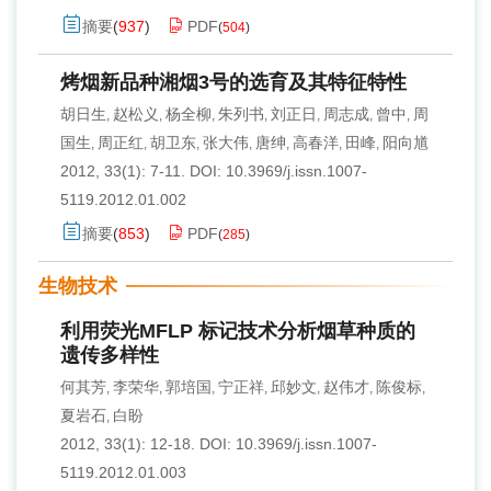
摘要
(
937
)
PDF
(
504
)
烤烟新品种湘烟3号的选育及其特征特性
胡日生
赵松义
杨全柳
朱列书
刘正日
周志成
曾中
周
,
,
,
,
,
,
,
国生
周正红
胡卫东
张大伟
唐绅
高春洋
田峰
阳向馗
,
,
,
,
,
,
,
2012, 33(1): 7-11.
DOI:
10.3969/j.issn.1007-
5119.2012.01.002
摘要
(
853
)
PDF
(
285
)
生物技术
利用荧光MFLP 标记技术分析烟草种质的
遗传多样性
何其芳
李荣华
郭培国
宁正祥
邱妙文
赵伟才
陈俊标
,
,
,
,
,
,
,
夏岩石
白盼
,
2012, 33(1): 12-18.
DOI:
10.3969/j.issn.1007-
5119.2012.01.003