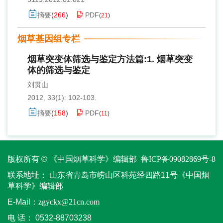
摘要
(
266
)
PDF
(
21
)
烟草基因组专栏
烟草突变体筛选与鉴定方法篇:1. 烟草突变
体的筛选与鉴定
刘贯山
2012, 33(1): 102-103.
摘要
(
158
)
PDF
(
11
)
版权所有 © 《中国烟草科学》编辑部
鲁ICP备09082869号-8
联系地址：
山东省青岛市崂山区科苑经四路11号《中国烟
草科学》编辑部
E-Mail：
zgyckx@21cn.com
电 话：
0532-88703238