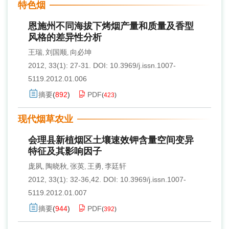
特色烟
恩施州不同海拔下烤烟产量和质量及香型
风格的差异性分析
王瑞
刘国顺
向必坤
,
,
2012, 33(1): 27-31.
DOI:
10.3969/j.issn.1007-
5119.2012.01.006
摘要
(
892
)
PDF
(
423
)
现代烟草农业
会理县新植烟区土壤速效钾含量空间变异
特征及其影响因子
庞夙
陶晓秋
张英
王勇
李廷轩
,
,
,
,
2012, 33(1): 32-36,42.
DOI:
10.3969/j.issn.1007-
5119.2012.01.007
摘要
(
944
)
PDF
(
392
)