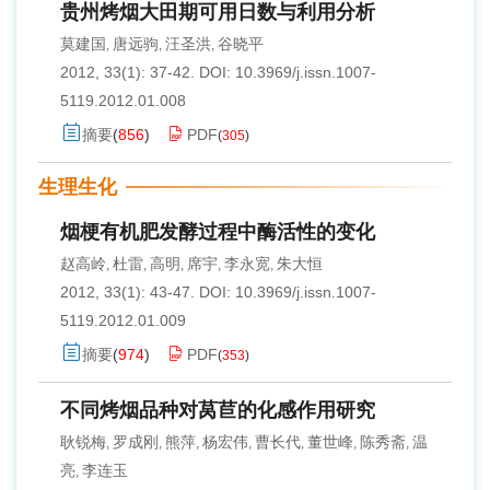
贵州烤烟大田期可用日数与利用分析
莫建国
唐远驹
汪圣洪
谷晓平
,
,
,
2012, 33(1): 37-42.
DOI:
10.3969/j.issn.1007-
5119.2012.01.008
摘要
(
856
)
PDF
(
305
)
生理生化
烟梗有机肥发酵过程中酶活性的变化
赵高岭
杜雷
高明
席宇
李永宽
朱大恒
,
,
,
,
,
2012, 33(1): 43-47.
DOI:
10.3969/j.issn.1007-
5119.2012.01.009
摘要
(
974
)
PDF
(
353
)
不同烤烟品种对莴苣的化感作用研究
耿锐梅
罗成刚
熊萍
杨宏伟
曹长代
董世峰
陈秀斋
温
,
,
,
,
,
,
,
亮
李连玉
,