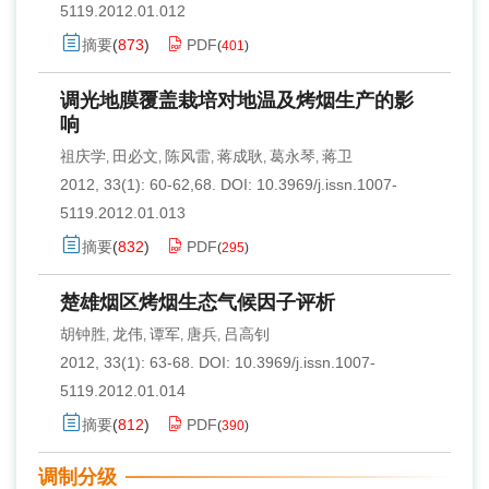
5119.2012.01.012
摘要
(
873
)
PDF
(
401
)
调光地膜覆盖栽培对地温及烤烟生产的影
响
祖庆学
田必文
陈风雷
蒋成耿
葛永琴
蒋卫
,
,
,
,
,
2012, 33(1): 60-62,68.
DOI:
10.3969/j.issn.1007-
5119.2012.01.013
摘要
(
832
)
PDF
(
295
)
楚雄烟区烤烟生态气候因子评析
胡钟胜
龙伟
谭军
唐兵
吕高钊
,
,
,
,
2012, 33(1): 63-68.
DOI:
10.3969/j.issn.1007-
5119.2012.01.014
摘要
(
812
)
PDF
(
390
)
调制分级