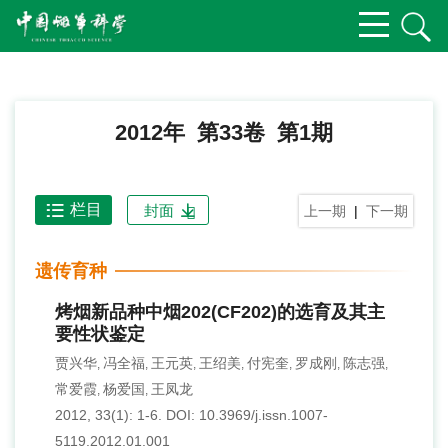
2012年 第33卷 第1期
栏目
封面
上一期
|
下一期
遗传育种
烤烟新品种中烟202(CF202)的选育及其主
要性状鉴定
贾兴华
冯全福
王元英
王绍美
付宪奎
罗成刚
陈志强
,
,
,
,
,
,
,
常爱霞
杨爱国
王凤龙
,
,
2012, 33(1): 1-6.
DOI:
10.3969/j.issn.1007-
5119.2012.01.001