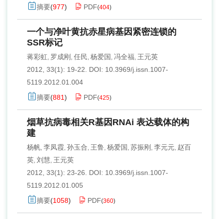
摘要
(
977
)
PDF
(
404
)
一个与净叶黄抗赤星病基因紧密连锁的
SSR标记
蒋彩虹
罗成刚
任民
杨爱国
冯全福
王元英
,
,
,
,
,
2012, 33(1): 19-22.
DOI:
10.3969/j.issn.1007-
5119.2012.01.004
摘要
(
881
)
PDF
(
425
)
烟草抗病毒相关R基因RNAi 表达载体的构
建
杨帆
李凤霞
孙玉合
王鲁
杨爱国
苏振刚
李元元
赵百
,
,
,
,
,
,
,
英
刘慧
王元英
,
,
2012, 33(1): 23-26.
DOI:
10.3969/j.issn.1007-
5119.2012.01.005
摘要
(
1058
)
PDF
(
360
)