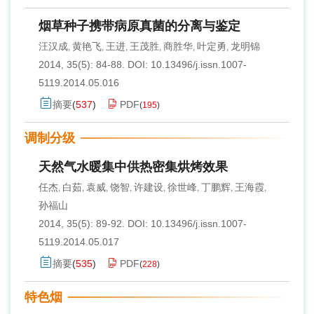
烟草种子携带病原真菌的分离与鉴定
汪汉成
黄艳飞
王进
王茂胜
商胜华
叶定勇
龙明锦
,
,
,
,
,
,
2014, 35(5): 84-88.
DOI:
10.13496/j.issn.1007-
5119.2014.05.016
摘要
(
537
)
PDF
(
195
)
调制分级
天然气水暖集中供热密集烘烤效果
任杰
白茹
袁威
饶智
许建设
徐世峰
丁鹏辉
王海霞
,
,
,
,
,
,
,
,
孙福山
2014, 35(5): 89-92.
DOI:
10.13496/j.issn.1007-
5119.2014.05.017
摘要
(
535
)
PDF
(
228
)
特色烟