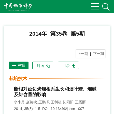
2014年 第35卷 第5期
上一期
|
下一期
栏目
封面
目录
栽培技术
断根对延边烤烟根系生长和烟叶糖、烟碱
及钾含量的影响
李小勇
赵铭钦
王鹏泽
王利超
拓阳阳
王雪丽
,
,
,
,
,
2014, 35(5): 1-5.
DOI:
10.13496/j.issn.1007-