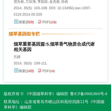
屈生彬
兰应海
李廷睦
金克俊
孙炎
,
,
,
,
2014, 35(5): 103-108.
DOI:
10.13496/j.issn.1007-
5119.2014.05.020
摘要
(
559
)
PDF
(
128
)
烟草基因组专栏
烟草重要基因篇:5.烟草香气物质合成代谢
相关基因
吕婧
2014, 35(5): 109-111.
摘要
(
149
)
PDF
(
14
)
版权所有 © 《中国烟草科学》编辑部
鲁ICP备09082869号-8
联系地址：
山东省青岛市崂山区科苑经四路11号《中国烟
草科学》编辑部