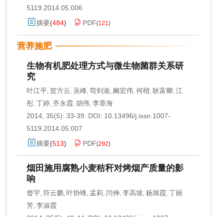
5119.2014.05.006
摘要
(
484
)
PDF
(
121
)
营养施肥
生物有机肥处理方式与微生物菌群关系研
究
叶江平
贺方云
吴峰
苟剑渝
阚宏伟
何楷
耿富卿
江
,
,
,
,
,
,
,
彤
丁婷
齐永霞
胡伟
李章海
,
,
,
,
2014, 35(5): 33-39.
DOI:
10.13496/j.issn.1007-
5119.2014.05.007
摘要
(
513
)
PDF
(
292
)
烟田施用腐熟小麦秸秆对烤烟产质量的影
响
曾宇
符云鹏
叶协锋
孟莉
闫伸
李高坡
杨旭霞
丁丽
,
,
,
,
,
,
,
芳
李淑霞
,