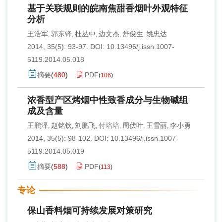
基于关联规则的皖南焦甜香烟叶外观特征
分析
王浩军
郭东锋
杜丛中
边文杰
舒俊生
姚忠达
,
,
,
,
,
2014, 35(5): 93-97.
DOI:
10.13496/j.issn.1007-
5119.2014.05.018
摘要
(
480
)
PDF
(
106
)
浓香型产区烤烟中性致香成分与生物碱组
成及含量
王鹏泽
赵铭钦
刘鹏飞
付培培
周伏叶
王雪丽
李小勇
,
,
,
,
,
,
2014, 35(5): 98-102.
DOI:
10.13496/j.issn.1007-
5119.2014.05.019
摘要
(
588
)
PDF
(
113
)
专论
保山香料烟可持续发展对策研究