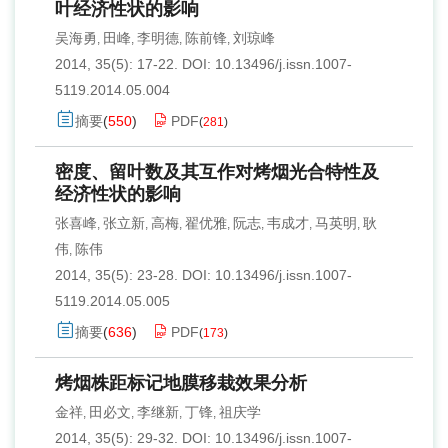
叶经济性状的影响
吴海勇
田峰
李明德
陈前锋
刘琼峰
,
,
,
,
2014, 35(5): 17-22.
DOI:
10.13496/j.issn.1007-
5119.2014.05.004
摘要
(
550
)
PDF
(
281
)
密度、留叶数及其互作对烤烟光合特性及
经济性状的影响
张喜峰
张立新
高梅
翟优雅
阮志
韦成才
马英明
耿
,
,
,
,
,
,
,
伟
陈伟
,
2014, 35(5): 23-28.
DOI:
10.13496/j.issn.1007-
5119.2014.05.005
摘要
(
636
)
PDF
(
173
)
烤烟株距标记地膜移栽效果分析
金祥
田必文
李继新
丁锋
祖庆学
,
,
,
,
2014, 35(5): 29-32.
DOI:
10.13496/j.issn.1007-