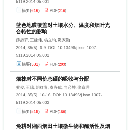
5119.2014.05.001
摘要
(
616
)
PDF
(
216
)
蓝色地膜覆盖对土壤水分、温度和烟叶光
合特性的影响
薛超群
王建伟
杨立均
奚家勤
,
,
,
2014, 35(5): 6-9.
DOI:
10.13496/j.issn.1007-
5119.2014.05.002
摘要
(
531
)
PDF
(
203
)
烟株对不同价态硒的吸收与分配
樊俊
王瑞
胡红青
秦兴成
向必坤
张京理
,
,
,
,
,
2014, 35(5): 10-16.
DOI:
10.13496/j.issn.1007-
5119.2014.05.003
摘要
(
518
)
PDF
(
186
)
免耕对湘西烟田土壤微生物和酶活性及烟