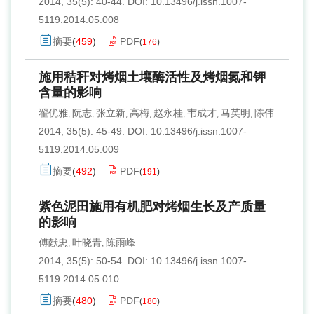
2014, 35(5): 40-44.
DOI:
10.13496/j.issn.1007-
5119.2014.05.008
摘要
(
459
)
PDF
(
176
)
施用秸秆对烤烟土壤酶活性及烤烟氮和钾
含量的影响
翟优雅
阮志
张立新
高梅
赵永桂
韦成才
马英明
陈伟
,
,
,
,
,
,
,
2014, 35(5): 45-49.
DOI:
10.13496/j.issn.1007-
5119.2014.05.009
摘要
(
492
)
PDF
(
191
)
紫色泥田施用有机肥对烤烟生长及产质量
的影响
傅献忠
叶晓青
陈雨峰
,
,
2014, 35(5): 50-54.
DOI:
10.13496/j.issn.1007-
5119.2014.05.010
摘要
(
480
)
PDF
(
180
)