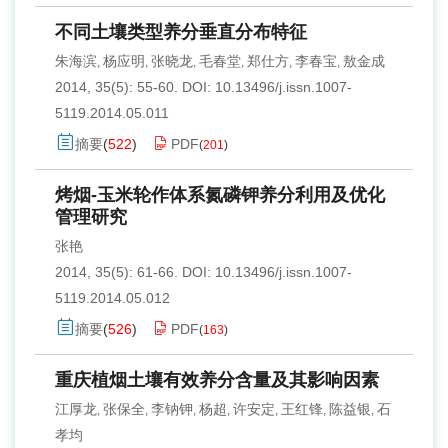
不同土壤类型养分垂直分布特征
朱海滨
杨应明
张晓龙
毛春堂
郑仕方
李春宝
敖金成
,
,
,
,
,
,
2014, 35(5): 55-60.
DOI:
10.13496/j.issn.1007-
5119.2014.05.011
摘要
(
522
)
PDF
(
201
)
烤烟-玉米轮作体系氮磷钾养分利用及优化
管理研究
张艳
2014, 35(5): 61-66.
DOI:
10.13496/j.issn.1007-
5119.2014.05.012
摘要
(
526
)
PDF
(
163
)
重庆植烟土壤有效养分含量及其影响因素
江厚龙
张保全
李钠钾
杨超
许安定
王红锋
陈益银
石
,
,
,
,
,
,
,
孝均