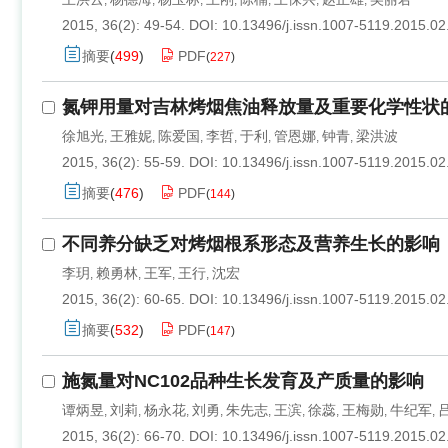
,
,
,
,
,
,
,
2015, 36(2): 49-54.
DOI:
10.13496/j.issn.1007-5119.2015.02
摘要
(
499
)
PDF
(
227
)
氮钾用量对吉林烤烟焦油释放量及重要化学性状
徐旭光
王雅妮
陈爱国
李哲
于利
管恩娜
钟青
梁洪波
,
,
,
,
,
,
,
2015, 36(2): 55-59.
DOI:
10.13496/j.issn.1007-5119.2015.02
摘要
(
476
)
PDF
(
144
)
不同养分缺乏对烤烟根系形态及营养生长的影响
李玥
赖勇林
王军
王行
沈宏
,
,
,
,
2015, 36(2): 60-65.
DOI:
10.13496/j.issn.1007-5119.2015.02
摘要
(
532
)
PDF
(
147
)
施氮量对NC102品种生长发育及产质量的影响
谭炳昱
刘莉
杨永花
刘勇
朱先志
王滨
徐蕊
王梅勋
牛纪军
,
,
,
,
,
,
,
,
,
2015, 36(2): 66-70.
DOI:
10.13496/j.issn.1007-5119.2015.02