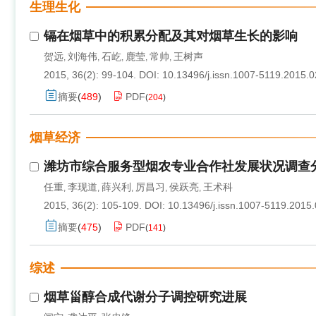
生理生化
镉在烟草中的积累分配及其对烟草生长的影响
贺远
刘海伟
石屹
鹿莹
常帅
王树声
,
,
,
,
,
2015, 36(2): 99-104.
DOI:
10.13496/j.issn.1007-5119.2015.0
摘要
(
489
)
PDF
(
204
)
烟草经济
潍坊市综合服务型烟农专业合作社发展状况调查
任重
李现道
薛兴利
厉昌习
侯跃亮
王术科
,
,
,
,
,
2015, 36(2): 105-109.
DOI:
10.13496/j.issn.1007-5119.2015
摘要
(
475
)
PDF
(
141
)
综述
烟草甾醇合成代谢分子调控研究进展