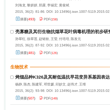
刘海龙
黎妍妍
郑露
李锡宏
黄俊斌
,
,
,
,
2015, 36(2): 81-86.
DOI:
10.13496/j.issn.1007-5119.2015.02
摘要
(
493
)
PDF
(
158
)
壳寡糖及其衍生物抗烟草花叶病毒机理的初步研
孙翠红
徐翠莲
赵铭钦
王莹
付培培
陈发元
,
,
,
,
,
2015, 36(2): 87-92.
DOI:
10.13496/j.issn.1007-5119.2015.02
摘要
(
481
)
PDF
(
126
)
生物技术
烤烟品种K326及其耐低温抗早花变异系基因表
杨静
陈杰
陈建军
邓世媛
邱妙文
赵伟才
王维
,
,
,
,
,
,
2015, 36(2): 93-98.
DOI:
10.13496/j.issn.1007-5119.2015.02
摘要
(
507
)
PDF
(
149
)