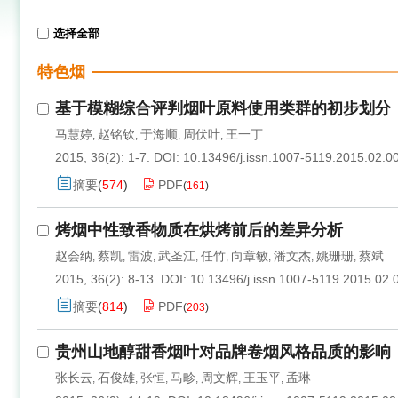
选择全部
特色烟
基于模糊综合评判烟叶原料使用类群的初步划分
马慧婷
赵铭钦
于海顺
周伏叶
王一丁
,
,
,
,
2015, 36(2): 1-7.
DOI:
10.13496/j.issn.1007-5119.2015.02.0
摘要
(
574
)
PDF
(
161
)
烤烟中性致香物质在烘烤前后的差异分析
赵会纳
蔡凯
雷波
武圣江
任竹
向章敏
潘文杰
姚珊珊
蔡斌
,
,
,
,
,
,
,
,
2015, 36(2): 8-13.
DOI:
10.13496/j.issn.1007-5119.2015.02.
摘要
(
814
)
PDF
(
203
)
贵州山地醇甜香烟叶对品牌卷烟风格品质的影响
张长云
石俊雄
张恒
马畛
周文辉
王玉平
孟琳
,
,
,
,
,
,