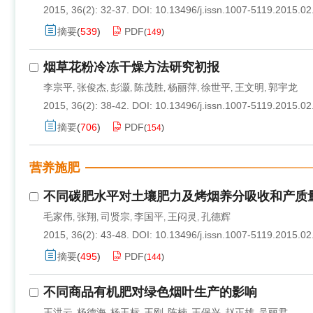
2015, 36(2): 32-37.
DOI:
10.13496/j.issn.1007-5119.2015.02
摘要
(
539
)
PDF
(
149
)
烟草花粉冷冻干燥方法研究初报
李宗平
张俊杰
彭灏
陈茂胜
杨丽萍
徐世平
王文明
郭宇龙
,
,
,
,
,
,
,
2015, 36(2): 38-42.
DOI:
10.13496/j.issn.1007-5119.2015.02
摘要
(
706
)
PDF
(
154
)
营养施肥
不同碳肥水平对土壤肥力及烤烟养分吸收和产质
毛家伟
张翔
司贤宗
李国平
王闷灵
孔德辉
,
,
,
,
,
2015, 36(2): 43-48.
DOI:
10.13496/j.issn.1007-5119.2015.02
摘要
(
495
)
PDF
(
144
)
不同商品有机肥对绿色烟叶生产的影响
王洪云
杨德海
杨玉标
王刚
陈楠
王保兴
赵正雄
吴丽君