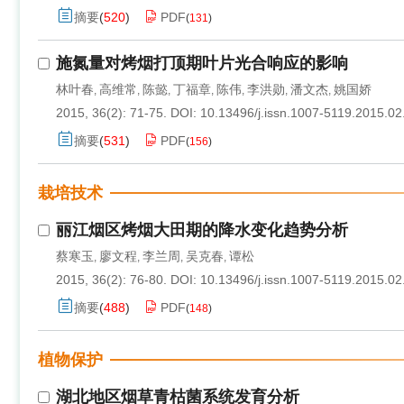
摘要
(
520
)
PDF
(
131
)
施氮量对烤烟打顶期叶片光合响应的影响
林叶春
高维常
陈懿
丁福章
陈伟
李洪勋
潘文杰
姚国娇
,
,
,
,
,
,
,
2015, 36(2): 71-75.
DOI:
10.13496/j.issn.1007-5119.2015.02
摘要
(
531
)
PDF
(
156
)
栽培技术
丽江烟区烤烟大田期的降水变化趋势分析
蔡寒玉
廖文程
李兰周
吴克春
谭松
,
,
,
,
2015, 36(2): 76-80.
DOI:
10.13496/j.issn.1007-5119.2015.02
摘要
(
488
)
PDF
(
148
)
植物保护
湖北地区烟草青枯菌系统发育分析