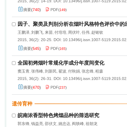
2015, 36(2): 14-19.
DOI:
10.13496/j.issn.1007-5119.2015.02
摘要
(
740
)
PDF
(
149
)
因子、聚类及判别分析在烟叶风格特色评价中的
王鹏泽
刘鹏飞
来苗
付培培
周伏叶
任伟
赵铭钦
,
,
,
,
,
,
2015, 36(2): 20-25.
DOI:
10.13496/j.issn.1007-5119.2015.02
摘要
(
545
)
PDF
(
165
)
全国初烤烟叶常规化学成分年度间变化
窦玉青
张伟峰
刘新民
翟波
付秋娟
张忠锋
程森
,
,
,
,
,
,
2015, 36(2): 26-31.
DOI:
10.13496/j.issn.1007-5119.2015.02
摘要
(
470
)
PDF
(
237
)
遗传育种
皖南浓香型特色烤烟品种的筛选研究
郭东锋
钱益亮
邵伏文
姚忠达
阎轶峰
祖朝龙
,
,
,
,
,