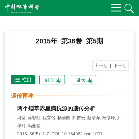
2015年 第36卷 第5期
上一期
|
下一期
栏目
封面
目录
遗传育种
两个烟草赤星病抗源的遗传分析
冯莹
蒋彩虹
程立锐
杨爱国
郑吉云
赵清海
杨修峰
尹
,
,
,
,
,
,
,
华玲
冯全福
,
2015, 36(5): 1-7.
DOI:
10.13496/j.issn.1007-