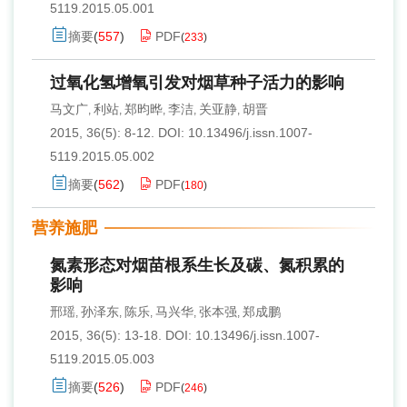
5119.2015.05.001
摘要
(
557
)
PDF
(
233
)
过氧化氢增氧引发对烟草种子活力的影响
马文广
利站
郑昀晔
李洁
关亚静
胡晋
,
,
,
,
,
2015, 36(5): 8-12.
DOI:
10.13496/j.issn.1007-
5119.2015.05.002
摘要
(
562
)
PDF
(
180
)
营养施肥
氮素形态对烟苗根系生长及碳、氮积累的
影响
邢瑶
孙泽东
陈乐
马兴华
张本强
郑成鹏
,
,
,
,
,
2015, 36(5): 13-18.
DOI:
10.13496/j.issn.1007-
5119.2015.05.003
摘要
(
526
)
PDF
(
246
)