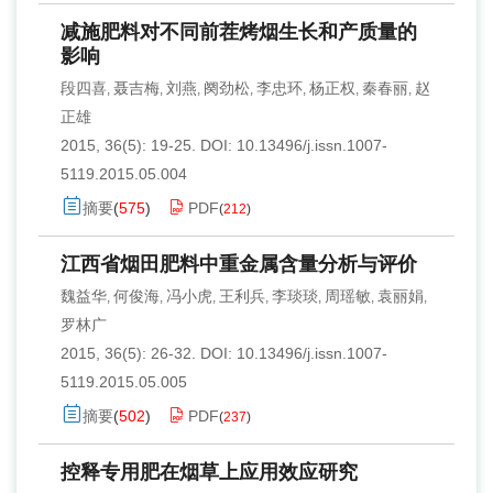
减施肥料对不同前茬烤烟生长和产质量的
影响
段四喜
聂吉梅
刘燕
阕劲松
李忠环
杨正权
秦春丽
赵
,
,
,
,
,
,
,
正雄
2015, 36(5): 19-25.
DOI:
10.13496/j.issn.1007-
5119.2015.05.004
摘要
(
575
)
PDF
(
212
)
江西省烟田肥料中重金属含量分析与评价
魏益华
何俊海
冯小虎
王利兵
李琰琰
周瑶敏
袁丽娟
,
,
,
,
,
,
,
罗林广
2015, 36(5): 26-32.
DOI:
10.13496/j.issn.1007-
5119.2015.05.005
摘要
(
502
)
PDF
(
237
)
控释专用肥在烟草上应用效应研究