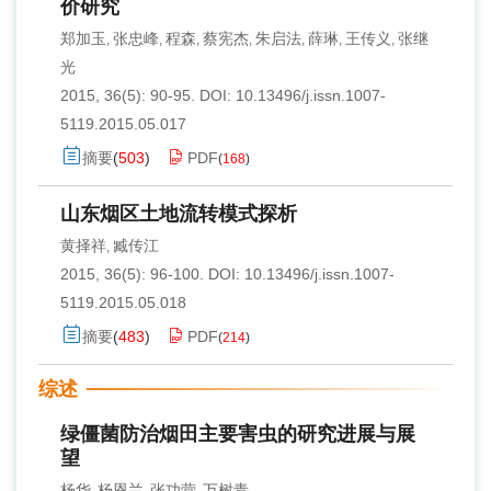
价研究
郑加玉
张忠峰
程森
蔡宪杰
朱启法
薛琳
王传义
张继
,
,
,
,
,
,
,
光
2015, 36(5): 90-95.
DOI:
10.13496/j.issn.1007-
5119.2015.05.017
摘要
(
503
)
PDF
(
168
)
山东烟区土地流转模式探析
黄择祥
臧传江
,
2015, 36(5): 96-100.
DOI:
10.13496/j.issn.1007-
5119.2015.05.018
摘要
(
483
)
PDF
(
214
)
综述
绿僵菌防治烟田主要害虫的研究进展与展
望
杨华
杨恩兰
张功营
万树青