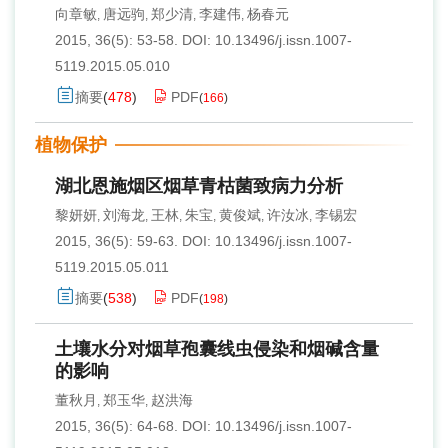
向章敏
唐远驹
郑少清
李建伟
杨春元
,
,
,
,
2015, 36(5): 53-58.
DOI:
10.13496/j.issn.1007-
5119.2015.05.010
摘要
(
478
)
PDF
(
166
)
植物保护
湖北恩施烟区烟草青枯菌致病力分析
黎妍妍
刘海龙
王林
朱宝
黄俊斌
许汝冰
李锡宏
,
,
,
,
,
,
2015, 36(5): 59-63.
DOI:
10.13496/j.issn.1007-
5119.2015.05.011
摘要
(
538
)
PDF
(
198
)
土壤水分对烟草孢囊线虫侵染和烟碱含量
的影响
董秋月
郑玉华
赵洪海
,
,
2015, 36(5): 64-68.
DOI:
10.13496/j.issn.1007-