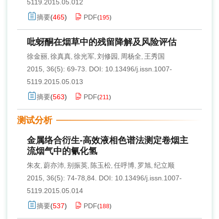
5119.2015.05.012
摘要
(
465
)
PDF
(
195
)
吡蚜酮在烟草中的残留降解及风险评估
徐金丽
徐真真
徐光军
刘修园
周杨全
王秀国
,
,
,
,
,
2015, 36(5): 69-73.
DOI:
10.13496/j.issn.1007-
5119.2015.05.013
摘要
(
563
)
PDF
(
211
)
测试分析
金属络合衍生-高效液相色谱法测定卷烟主
流烟气中的氰化氢
朱友
蔚亦沛
别振英
陈玉松
任呼博
罗旭
纪立顺
,
,
,
,
,
,
2015, 36(5): 74-78,84.
DOI:
10.13496/j.issn.1007-
5119.2015.05.014
摘要
(
537
)
PDF
(
188
)