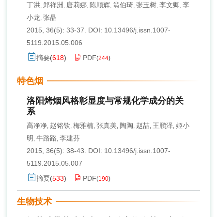
丁洪
郑祥洲
唐莉娜
陈顺辉
翁伯琦
张玉树
李文卿
李
,
,
,
,
,
,
,
小龙
张晶
,
2015, 36(5): 33-37.
DOI:
10.13496/j.issn.1007-
5119.2015.05.006
摘要
(
618
)
PDF
(
244
)
特色烟
洛阳烤烟风格彰显度与常规化学成分的关
系
高净净
赵铭钦
梅雅楠
张真美
陶陶
赵喆
王鹏泽
姬小
,
,
,
,
,
,
,
明
牛路路
李建芬
,
,
2015, 36(5): 38-43.
DOI:
10.13496/j.issn.1007-
5119.2015.05.007
摘要
(
533
)
PDF
(
190
)
生物技术