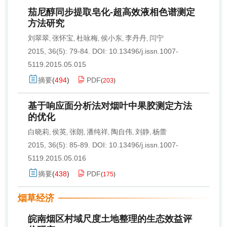
茄尼醇同步提取皂化-超高效液相色谱测定
方法研究
刘翠翠
张怀宝
杜咏梅
侯小东
李丹丹
闫宁
,
,
,
,
,
2015, 36(5): 79-84.
DOI:
10.13496/j.issn.1007-
5119.2015.05.015
摘要
(
494
)
PDF
(
203
)
基于响应面分析法对烟叶中果胶测定方法
的优化
白晓莉
侯英
张朗
潘纯祥
陶自伟
刘静
杨蕾
,
,
,
,
,
,
2015, 36(5): 85-89.
DOI:
10.13496/j.issn.1007-
5119.2015.05.016
摘要
(
438
)
PDF
(
175
)
烟草经济
皖南烟区村域尺度土地整理的生态效益评