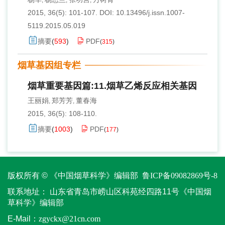
,
,
,
2015, 36(5): 101-107.
DOI:
10.13496/j.issn.1007-
5119.2015.05.019
摘要
(
593
)
PDF
(
315
)
烟草基因组专栏
烟草重要基因篇:11.烟草乙烯反应相关基因
王丽娟
郑芳芳
董春海
,
,
2015, 36(5): 108-110.
摘要
(
1003
)
PDF
(
177
)
版权所有 © 《中国烟草科学》编辑部
鲁ICP备09082869号-8
联系地址：
山东省青岛市崂山区科苑经四路11号《中国烟
草科学》编辑部
E-Mail：
zgyckx@21cn.com