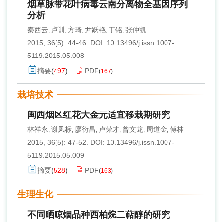
烟草脉带花叶病毒云南分离物全基因序列
分析
秦西云
卢训
方琦
尹跃艳
丁铭
张仲凯
,
,
,
,
,
2015, 36(5): 44-46.
DOI:
10.13496/j.issn.1007-
5119.2015.05.008
摘要
(
497
)
PDF
(
167
)
栽培技术
闽西烟区红花大金元适宜移栽期研究
林祥永
谢凤标
廖衍昌
卢荣才
曾文龙
周道金
傅林
,
,
,
,
,
,
2015, 36(5): 47-52.
DOI:
10.13496/j.issn.1007-
5119.2015.05.009
摘要
(
528
)
PDF
(
163
)
生理生化
不同晒晾烟品种西柏烷二萜醇的研究