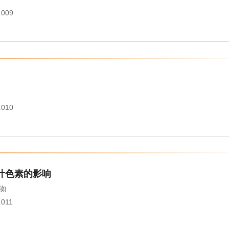
.009
.010
叶色素的影响
洳
.011