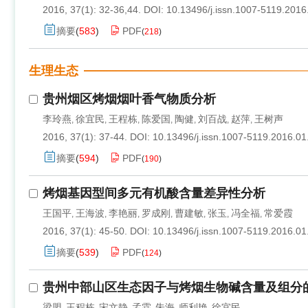
2016, 37(1): 32-36,44.
DOI:
10.13496/j.issn.1007-5119.2016
摘要
(
583
)
PDF
(
218
)
生理生态
贵州烟区烤烟烟叶香气物质分析
李玲燕
徐宜民
王程栋
陈爱国
陶健
刘百战
赵萍
王树声
,
,
,
,
,
,
,
2016, 37(1): 37-44.
DOI:
10.13496/j.issn.1007-5119.2016.01
摘要
(
594
)
PDF
(
190
)
烤烟基因型间多元有机酸含量差异性分析
王国平
王海波
李艳丽
罗成刚
曹建敏
张玉
冯全福
常爱霞
,
,
,
,
,
,
,
2016, 37(1): 45-50.
DOI:
10.13496/j.issn.1007-5119.2016.01
摘要
(
539
)
PDF
(
124
)
贵州中部山区生态因子与烤烟生物碱含量及组分
梁盟
王程栋
宋文静
孟霖
朱海
师利艳
徐宜民