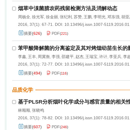
烟草中溴菌腈农药残留检测方法及消解动态
周杨全
徐光军
徐金丽
张纪利
苏赞
王鹏
李明光
邓东强
胡亚
,
,
,
,
,
,
,
,
2016, 37(1): 67-71.
DOI:
10.13496/j.issn.1007-5119.2016.01
摘要
(
626
)
PDF
(
221
)
苯甲酸降解菌的分离鉴定及其对烤烟幼苗生长的
李鑫
王丰
周冀衡
李强
邵建平
赵杰
王瑞宝
许计
李亚兵
李
,
,
,
,
,
,
,
,
,
2016, 37(1): 72-77.
DOI:
10.13496/j.issn.1007-5119.2016.01
摘要
(
494
)
PDF
(
116
)
品质化学
基于PLSR分析烟叶化学成分与感官质量的相关
林顺顺
张晓鸣
,
2016, 37(1): 78-82.
DOI:
10.13496/j.issn.1007-5119.2016.01
摘要
(
607
)
PDF
(
246
)