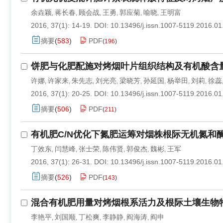
余垚颖
蒋长春
顾会战
王勇
郭应菊
喻晓
王明富
,
,
,
,
,
,
2016, 37(1): 14-19.
DOI:
10.13496/j.issn.1007-5119.2016.01
摘要
(
583
)
PDF
(
196
)
饼肥与化肥配施对烤烟叶片组织结构及有机酸含
许娜
许家来
朱先志
刘光亮
梁晓芳
孙延国
杨举田
刘莉
徐蕊
,
,
,
,
,
,
,
,
2016, 37(1): 20-25.
DOI:
10.13496/j.issn.1007-5119.2016.01
摘要
(
506
)
PDF
(
211
)
有机肥C/N优化下氮肥运筹对烟株根际无机氮和
丁效东
闫慧峰
张士荣
陈伟贤
郭俊杰
魏彬
王军
,
,
,
,
,
,
2016, 37(1): 26-31.
DOI:
10.13496/j.issn.1007-5119.2016.01
摘要
(
526
)
PDF
(
143
)
混合有机肥用量对烤烟根系活力及根际土壤生物
李艳平
刘国顺
丁松爽
李静静
阎海涛
阎申
,
,
,
,
,