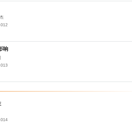
杰
.012
影响
超
.013
性
.014