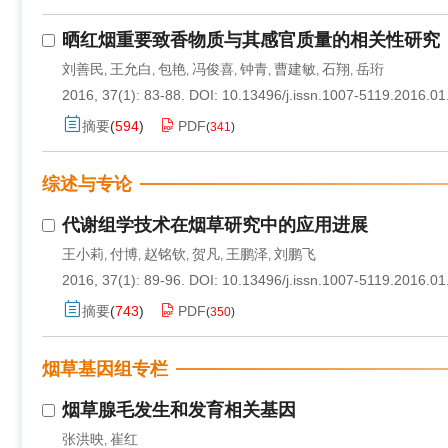
晒红烟重要致香物质与其感官质量的相关性研究
刘善民
王允白
包艳
冯俊喜
钟青
曹建敏
石翔
岳珩
,
,
,
,
,
,
,
2016, 37(1): 83-88.
DOI:
10.13496/j.issn.1007-5119.2016.01
摘要
(
594
)
PDF
(
341
)
综述与专论
代谢组学技术在烟草研究中的应用进展
王小莉
付博
赵铭钦
贺凡
王鹏泽
刘鹏飞
,
,
,
,
,
2016, 37(1): 89-96.
DOI:
10.13496/j.issn.1007-5119.2016.01
摘要
(
743
)
PDF
(
350
)
烟草基因组专栏
烟草腺毛发生和发育相关基因
张洪映
崔红
,