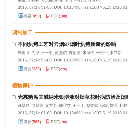
,
,
,
,
,
,
2016, 37(1): 51-55.
DOI:
10.13496/j.issn.1007-5119.2016.01
摘要
(
499
)
PDF
(
188
)
调制加工
不同烘烤工艺对云烟87烟叶烘烤质量的影响
刘勇
叶为民
王玉胜
何宽信
杏朝刚
张海伟
张根平
李立新
,
,
,
,
,
,
,
2016, 37(1): 56-60.
DOI:
10.13496/j.issn.1007-5119.2016.01
摘要
(
639
)
PDF
(
226
)
植物保护
壳寡糖席夫碱纳米银溶液对烟草花叶病防治及烟
孙翠红
徐翠莲
尤方芳
施守杰
王一丁
赵铭钦
孙双
刘芳
杜林
,
,
,
,
,
,
,
,
2016, 37(1): 61-66.
DOI:
10.13496/j.issn.1007-5119.2016.01
摘要
(
561
)
PDF
(
190
)