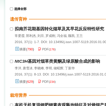
选择全部
遗传育种
拟南芥花期基因转化烟草及其早花反应特性研究
常爱霞
郭利杰
刘旦
罗成刚
冯全福
魏凯
王兰
,
,
,
,
,
,
2016, 37(1): 1-7.
DOI:
10.13496/j.issn.1007-5119.2016.01.0
摘要
(
790
)
PDF
(
176
)
NtC3H
基因对烟草类黄酮及绿原酸合成的影响
李洋
唐雪冰
李晓峰
李明
储昭辉
丁新华
,
,
,
,
,
2016, 37(1): 8-13.
DOI:
10.13496/j.issn.1007-5119.2016.01.
摘要
(
629
)
PDF
(
234
)
栽培营养
有机无机复混钾肥钾素表观释放特征及对烤烟产