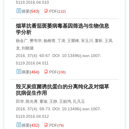
5119.2016.04.010
摘要
(
543
)
PDF
(
132
)
烟草抗番茄斑萎病毒基因筛选与生物信息
学分析
杨金广
樊韦华
杨柳青
丁涛
王耀峰
宋玉川
董昕
王凤
,
,
,
,
,
,
,
龙
刘晓璐
,
2016, 37(4): 60-67.
DOI:
10.13496/j.issn.1007-
5119.2016.04.011
摘要
(
464
)
PDF
(
106
)
毁灭炭疽菌诱抗蛋白的分离纯化及对烟草
抗病促生作用
田华
陈光勇
董瑜
王静
王贻鸿
孔凡玉
,
,
,
,
,
2016, 37(4): 68-73.
DOI:
10.13496/j.issn.1007-
5119.2016.04.012
摘要
(
432
)
PDF
(
79
)