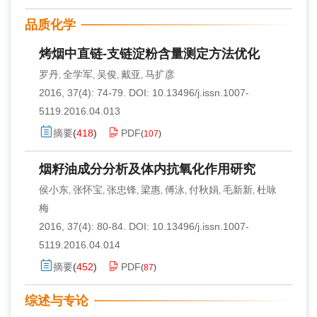
品质化学
烤烟中直链-支链淀粉含量测定方法优化
罗丹
全学军
吴俊
戴亚
马扩彦
,
,
,
,
2016, 37(4): 74-79.
DOI:
10.13496/j.issn.1007-
5119.2016.04.013
摘要
(
418
)
PDF
(
107
)
烟籽油成分分析及体内抗氧化作用研究
侯小东
张怀宝
张忠锋
梁惠
傅泳
付秋娟
毛新新
杜咏
,
,
,
,
,
,
,
梅
2016, 37(4): 80-84.
DOI:
10.13496/j.issn.1007-
5119.2016.04.014
摘要
(
452
)
PDF
(
87
)
综述与专论