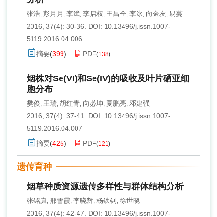
张浩
彭月月
李斌
李启权
王昌全
李冰
向金友
易蔓
,
,
,
,
,
,
,
2016, 37(4): 30-36.
DOI:
10.13496/j.issn.1007-
5119.2016.04.006
摘要
(
399
)
PDF
(
138
)
烟株对Se(VI)和Se(IV)的吸收及叶片硒亚细
胞分布
樊俊
王瑞
胡红青
向必坤
夏鹏亮
邓建强
,
,
,
,
,
2016, 37(4): 37-41.
DOI:
10.13496/j.issn.1007-
5119.2016.04.007
摘要
(
425
)
PDF
(
121
)
遗传育种
烟草种质资源遗传多样性与群体结构分析
张铭真
邢雪霞
李晓辉
杨铁钊
徐世晓
,
,
,
,
2016, 37(4): 42-47.
DOI:
10.13496/j.issn.1007-