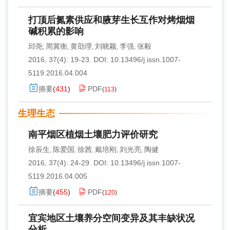
打顶后氮素供应和腋芽生长互作对烤烟烟
碱积累的影响
邱尧
周冀衡
黄劭理
刘晓颖
李强
张毅
,
,
,
,
,
2016, 37(4): 19-23.
DOI:
10.13496/j.issn.1007-
5119.2016.04.004
摘要
(
431
)
PDF
(
113
)
生理生态
南平烟区植烟土壤肥力评价研究
徐辰生
陈爱国
徐茜
戴培刚
刘光亮
陶健
,
,
,
,
,
2016, 37(4): 24-29.
DOI:
10.13496/j.issn.1007-
5119.2016.04.005
摘要
(
455
)
PDF
(
120
)
宜宾地区土壤养分空间变异及其丰缺状况
分析