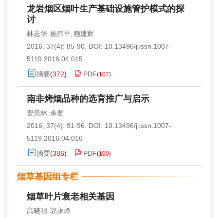
龙岩烟区烟叶生产基础设施管护模式的探
讨
林志华
施伟平
赖建辉
,
,
2016, 37(4): 85-90.
DOI:
10.13496/j.issn.1007-
5119.2016.04.015
摘要
(
372
)
PDF
(
107
)
南非烤烟品种的选育推广与启示
曹景林
余君
,
2016, 37(4): 91-96.
DOI:
10.13496/j.issn.1007-
5119.2016.04.016
摘要
(
386
)
PDF
(
100
)
烟草基因组专栏
烟草叶片衰老相关基因
高晓明
郭永峰
,