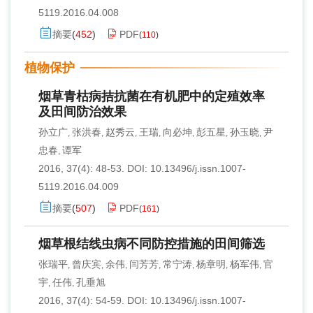
5119.2016.04.008
摘要
(
452
)
PDF
(
110
)
植物保护
烟草青枯病拮抗菌在有机肥中的定殖效率
及田间防治效果
孙立广
张洪春
赵秀云
王瑞
向必坤
彭五星
孙玉晓
尹
,
,
,
,
,
,
,
忠春
谭军
,
2016, 37(4): 48-53.
DOI:
10.13496/j.issn.1007-
5119.2016.04.009
摘要
(
507
)
PDF
(
161
)
烟草根结线虫病不同防控措施的田间筛选
张瑞平
曾庆宾
余伟
闫芳芳
常宁涛
杨章明
杨军伟
官
,
,
,
,
,
,
,
宇
任伟
孔垂旭
,
,
2016, 37(4): 54-59.
DOI:
10.13496/j.issn.1007-