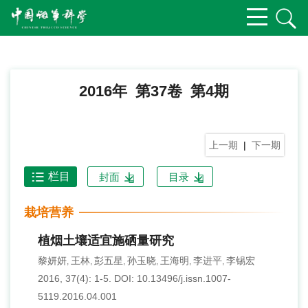
2016年 第37卷 第4期
上一期
|
下一期
栏目
封面
目录
栽培营养
植烟土壤适宜施硒量研究
黎妍妍
王林
彭五星
孙玉晓
王海明
李进平
李锡宏
,
,
,
,
,
,
2016, 37(4): 1-5.
DOI:
10.13496/j.issn.1007-
5119.2016.04.001