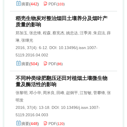
摘要
(
442
)
PDF
(
103
)
稻壳生物炭对整治烟田土壤养分及烟叶产
质量的影响
郑加玉
张忠锋
程森
蔡宪杰
姚忠达
汪季涛
朱启法
薛
,
,
,
,
,
,
,
琳
张继光
,
2016, 37(4): 6-12.
DOI:
10.13496/j.issn.1007-
5119.2016.04.002
摘要
(
504
)
PDF
(
86
)
不同种类绿肥翻压还田对植烟土壤微生物
量及酶活性的影响
张黎明
邓小华
周米良
田峰
赵炯平
江智敏
菅攀锋
张
,
,
,
,
,
,
,
明发
2016, 37(4): 13-18.
DOI:
10.13496/j.issn.1007-
5119.2016.04.003
摘要
(
448
)
PDF
(
120
)