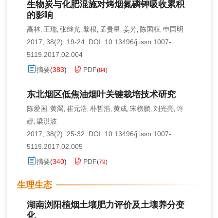
生物炭与化肥混施对烤烟氮磷钾吸收累积
的影响
高林
王瑞
张继光
黎根
孟贵星
姜芳
陈国权
申国明
,
,
,
,
,
,
,
2017, 38(2): 19-24.
DOI:
10.13496/j.issn.1007-
5119.2017.02.004
摘要
(
383
)
PDF
(
84
)
东北烟区低焦油烟叶关键栽培技术研究
陈爱国
黄翯
崔元浩
朴哲浩
黄成
宋榜鹏
刘光亮
许
,
,
,
,
,
,
,
娜
梁洪波
,
2017, 38(2): 25-32.
DOI:
10.13496/j.issn.1007-
5119.2017.02.005
摘要
(
340
)
PDF
(
79
)
生理生态
湖南浏阳植烟土壤肥力评价及土壤养分变
化