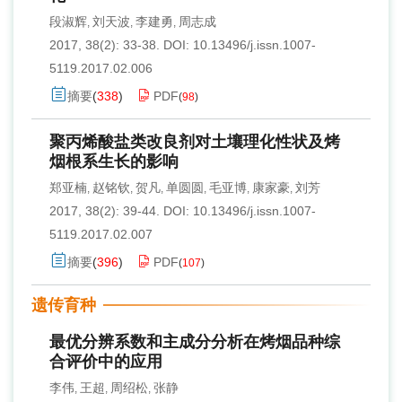
段淑辉
刘天波
李建勇
周志成
,
,
,
2017, 38(2): 33-38.
DOI:
10.13496/j.issn.1007-
5119.2017.02.006
摘要
(
338
)
PDF
(
98
)
聚丙烯酸盐类改良剂对土壤理化性状及烤
烟根系生长的影响
郑亚楠
赵铭钦
贺凡
单圆圆
毛亚博
康家豪
刘芳
,
,
,
,
,
,
2017, 38(2): 39-44.
DOI:
10.13496/j.issn.1007-
5119.2017.02.007
摘要
(
396
)
PDF
(
107
)
遗传育种
最优分辨系数和主成分分析在烤烟品种综
合评价中的应用
李伟
王超
周绍松
张静
,
,
,