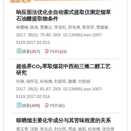
品质化学
响应面法优化全自动索式提取仪测定烟草
石油醚提取物条件
林樱楠
陈旭
曹鹏云
李琼红
郭先锋
鲁世军
曹建敏
,
,
,
,
,
,
2017, 38(2): 75-80.
DOI:
10.13496/j.issn.1007-
5119.2017.02.013
摘要
(
357
)
PDF
(
103
)
超临界CO
萃取烟花中西柏三烯二醇工艺
2
研究
何康
张怀宝
杜咏梅
刘新民
蒯雁
付秋娟
,
,
,
,
,
2017, 38(2): 81-87.
DOI:
10.13496/j.issn.1007-
5119.2017.02.014
摘要
(
409
)
PDF
(
92
)
晾晒烟主要化学成分与其苦味程度的关系
窦玉青
沈轶
朱先志
刘仕民
周超
杨凯
杜咏梅
张忠锋
,
,
,
,
,
,
,