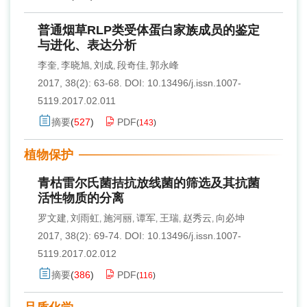
普通烟草RLP类受体蛋白家族成员的鉴定
与进化、表达分析
李奎
李晓旭
刘成
段奇佳
郭永峰
,
,
,
,
2017, 38(2): 63-68.
DOI:
10.13496/j.issn.1007-
5119.2017.02.011
摘要
(
527
)
PDF
(
143
)
植物保护
青枯雷尔氏菌拮抗放线菌的筛选及其抗菌
活性物质的分离
罗文建
刘雨虹
施河丽
谭军
王瑞
赵秀云
向必坤
,
,
,
,
,
,
2017, 38(2): 69-74.
DOI:
10.13496/j.issn.1007-
5119.2017.02.012
摘要
(
386
)
PDF
(
116
)