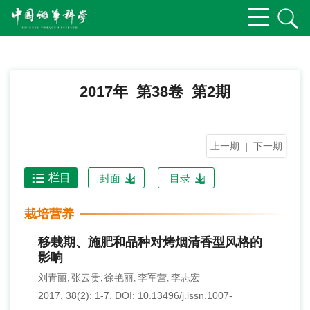
2017年 第38卷 第2期
上一期
|
下一期
栏目
封面
目录
栽培营养
移栽期、施肥和品种对烤烟清香型风格的
影响
刘青丽
张云贵
徐艳丽
李军营
李志宏
,
,
,
,
2017, 38(2): 1-7.
DOI:
10.13496/j.issn.1007-