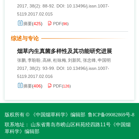
2017, 38(2): 88-92.
DOI:
10.13496/j.issn.1007-
5119.2017.02.015
摘要
(
425
)
PDF
(
96
)
综述与专论
烟草内生真菌多样性及其功能研究进展
张鹏
李盼盼
高林
杜咏梅
刘新民
张忠锋
申国明
,
,
,
,
,
,
2017, 38(2): 93-99.
DOI:
10.13496/j.issn.1007-
5119.2017.02.016
摘要
(
406
)
PDF
(
126
)
版权所有 © 《中国烟草科学》编辑部
鲁ICP备09082869号-8
联系地址：
山东省青岛市崂山区科苑经四路11号《中国烟
草科学》编辑部