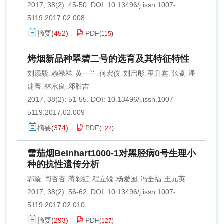
2017, 38(2): 45-50.
DOI:
10.13496/j.issn.1007-
5119.2017.02.008
摘要
(
452
)
PDF
(
115
)
烤烟新品种翠碧二号的选育及其特征特性
刘添毅
赖禄祥
黄一兰
何宏仪
刘启彤
巫升鑫
张瀛
潘
,
,
,
,
,
,
,
建菁
林水良
邓胜吉
,
,
2017, 38(2): 51-55.
DOI:
10.13496/j.issn.1007-
5119.2017.02.009
摘要
(
374
)
PDF
(
122
)
雪茄烟Beinhart1000-1对黑胫病0号生理小
种的抗性遗传分析
郭璇
闫杏杏
蒋彩虹
程立锐
杨爱国
冯全福
王元英
,
,
,
,
,
,
2017, 38(2): 56-62.
DOI:
10.13496/j.issn.1007-
5119.2017.02.010
摘要
(
293
)
PDF
(
127
)