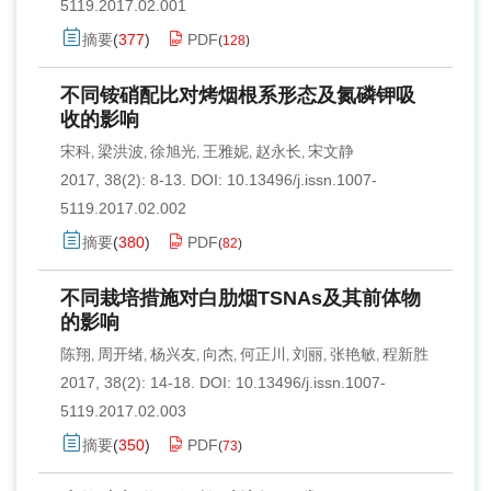
5119.2017.02.001
摘要
(
377
)
PDF
(
128
)
不同铵硝配比对烤烟根系形态及氮磷钾吸
收的影响
宋科
梁洪波
徐旭光
王雅妮
赵永长
宋文静
,
,
,
,
,
2017, 38(2): 8-13.
DOI:
10.13496/j.issn.1007-
5119.2017.02.002
摘要
(
380
)
PDF
(
82
)
不同栽培措施对白肋烟TSNAs及其前体物
的影响
陈翔
周开绪
杨兴友
向杰
何正川
刘丽
张艳敏
程新胜
,
,
,
,
,
,
,
2017, 38(2): 14-18.
DOI:
10.13496/j.issn.1007-
5119.2017.02.003
摘要
(
350
)
PDF
(
73
)