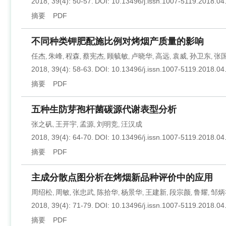
2018, 39(4): 50-57.
DOI:
10.13496/j.issn.1007-5119.2018.04
摘要
PDF
不同种类钾肥配施比例对烤烟产质量的影响
任杰
朱峰
程森
蔡宪杰
顾毓敏
卢晓华
高远
袁威
孙卫东
张
,
,
,
,
,
,
,
,
,
2018, 39(4): 58-63.
DOI:
10.13496/j.issn.1007-5119.2018.04
摘要
PDF
五种生防芽孢杆菌碳源代谢表型分析
张之矾
王开宇
孟源
刘明竞
汪汉成
,
,
,
,
2018, 39(4): 64-70.
DOI:
10.13496/j.issn.1007-5119.2018.04
摘要
PDF
主成分散点图分析在烤烟新品种评价中的应用
周绍松
周敏
张忠武
陈拾华
杨景华
王建新
段宗颜
鲁耀
邹炳
,
,
,
,
,
,
,
,
2018, 39(4): 71-79.
DOI:
10.13496/j.issn.1007-5119.2018.04
摘要
PDF