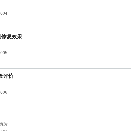
.004
剂修复效果
.005
险评价
.006
惠芳