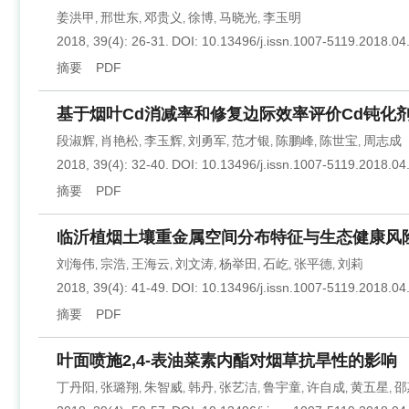
姜洪甲
邢世东
邓贵义
徐博
马晓光
李玉明
,
,
,
,
,
2018, 39(4): 26-31.
DOI:
10.13496/j.issn.1007-5119.2018.04
摘要
PDF
基于烟叶Cd消减率和修复边际效率评价Cd钝化
段淑辉
肖艳松
李玉辉
刘勇军
范才银
陈鹏峰
陈世宝
周志成
,
,
,
,
,
,
,
2018, 39(4): 32-40.
DOI:
10.13496/j.issn.1007-5119.2018.04
摘要
PDF
临沂植烟土壤重金属空间分布特征与生态健康风
刘海伟
宗浩
王海云
刘文涛
杨举田
石屹
张平德
刘莉
,
,
,
,
,
,
,
2018, 39(4): 41-49.
DOI:
10.13496/j.issn.1007-5119.2018.04
摘要
PDF
叶面喷施2,4-表油菜素内酯对烟草抗旱性的影响
丁丹阳
张璐翔
朱智威
韩丹
张艺洁
鲁宇童
许自成
黄五星
邵
,
,
,
,
,
,
,
,