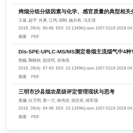
烤烟分组分级因素与化学、感官质量的典型相关
王俊
赵宇
肖勇
江鸿
胡刚
杨兴有
冯文强
,
,
,
,
,
,
2018, 39(4): 80-86.
DOI:
10.13496/j.issn.1007-5119.2018.04
摘要
PDF
Dis-SPE-UPLC-MS/MS测定卷烟主流烟气中4种
熊巍
陶晓秋
韶济民
张海燕
,
,
,
2018, 39(4): 87-93.
DOI:
10.13496/j.issn.1007-5119.2018.04
摘要
PDF
三明市沙县烟农星级评定管理现状与思考
黄姗
白万明
黄一兰
林伟杰
胡忠良
靖军领
,
,
,
,
,
2018, 39(4): 94-98.
DOI:
10.13496/j.issn.1007-5119.2018.04
摘要
PDF