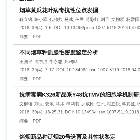
烟草黄瓜花叶病毒抗性位点发掘
程立锐
陈小翠
代帅帅
马冰
任民
蒋彩虹
刘旦
文柳璎
杨爱国
,
,
,
,
,
,
,
,
2018, 39(4): 1-6.
DOI:
10.13496/j.issn.1007-5119.2018.04.0
摘要
PDF
不同烟草种质腺毛密度鉴定分析
王国平
周东洁
牛永志
郑昀晔
,
,
,
2018, 39(4): 7-17.
DOI:
10.13496/j.issn.1007-5119.2018.04.
摘要
PDF
抗病毒病K326新品系Y48抗TMV的细胞学机制研
文柳璎
刘旦
龚敏
马冰
申莉莉
罗成刚
任民
程立锐
蒋彩虹
,
,
,
,
,
,
,
,
,
2018, 39(4): 18-25,31.
DOI:
10.13496/j.issn.1007-5119.2018
摘要
PDF
烤烟新品种辽烟20号选育及其性状鉴定