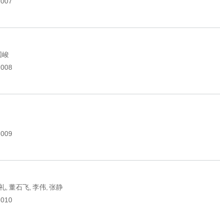
.007
国峻
.008
.009
礼
董石飞
李伟
张静
,
,
,
.010