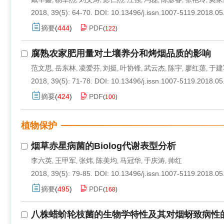
,
,
,
,
,
,
,
,
2018, 39(5): 64-70.
DOI:
10.13496/j.issn.1007-5119.2018.05
摘要
(
444
)
PDF
(
122
)
腐熟农家肥用量对土壤养分和烤烟品质的影响
范文思
岳东林
凌爱芬
刘挺
叶协锋
武云杰
陈宇
廖红蕖
于建
,
,
,
,
,
,
,
,
2018, 39(5): 71-78.
DOI:
10.13496/j.issn.1007-5119.2018.05
摘要
(
424
)
PDF
(
100
)
植物保护
烟草赤星病菌的Biolog代谢表型分析
李六英
王甲军
张炜
陈美均
马冠华
于庆涛
帅红
,
,
,
,
,
,
2018, 39(5): 79-85.
DOI:
10.13496/j.issn.1007-5119.2018.05
摘要
(
495
)
PDF
(
168
)
八株蜡蚧轮枝菌的生物学特性及其对烟蚜致病性