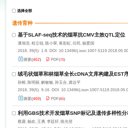
选择全部
遗传育种
基于SLAF-seq技术的烟草抗CMV主效QTL定位
潘旭浩
程立锐
陈小翠
蒋彩虹
任民
杨爱国
,
,
,
,
,
2018, 39(5): 1-8.
DOI:
10.13496/j.issn.1007-5119.2018.05.0
摘要
(
462
)
PDF
(
70
)
绒毛状烟草和林烟草全长cDNA文库构建及EST
孙榕
陈明丽
解敏敏
孙玉合
龚达平
,
,
,
,
2018, 39(5): 9-16.
DOI:
10.13496/j.issn.1007-5119.2018.05.
摘要
(
469
)
PDF
(
80
)
利用GBS技术开发烟草SNP标记及遗传多样性分
蔡露
杨欢
王勇
李廷轩
陈光登
,
,
,
,