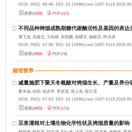
2018, 39(5): 40-46.
DOI:
10.13496/j.issn.1007-5119.2018.05
摘要
(
430
)
PDF
(
117
)
不同品种烤烟成熟期糖代谢酶活性及基因的表达
潘飞龙
高娅北
王松峰
宋朝鹏
孙曙光
杨晓亮
申洪涛
,
,
,
,
,
,
2018, 39(5): 47-56.
DOI:
10.13496/j.issn.1007-5119.2018.05
摘要
(
489
)
PDF
(
78
)
栽培营养
减量施肥下聚天冬氨酸对烤烟生长、产量及养分
曹本福
桂阳
祖庆学
李碧宽
母少东
陆引罡
,
,
,
,
,
2018, 39(5): 57-63.
DOI:
10.13496/j.issn.1007-5119.2018.05
摘要
(
483
)
PDF
(
133
)
豆浆灌根对土壤生物化学性状及烤烟质量的影响
戴华鑫
杨军杰
刘文涛
彭仁杰
汪强
冯磊
陈彦春
张艳玲
奚家