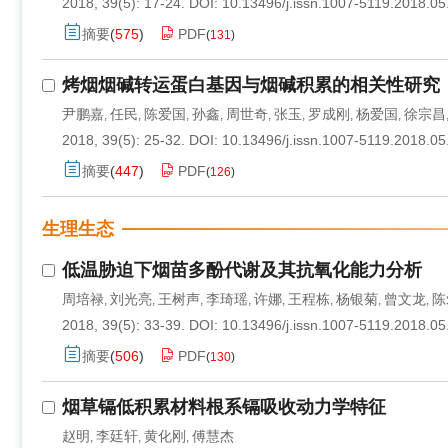
2018, 39(5): 17-24.
DOI:
10.13496/j.issn.1007-5119.2018.05
摘要
(
575
)
PDF
(
131
)
烤烟烟碱转运蛋白基因与烟碱积累的相关性研究
尹鹏嘉
任民
陈爱国
孙鑫
周世奇
张玉
罗成刚
杨爱国
徐宗昌
,
,
,
,
,
,
,
,
2018, 39(5): 25-32.
DOI:
10.13496/j.issn.1007-5119.2018.05
摘要
(
447
)
PDF
(
126
)
生理生态
低温胁迫下烟苗多酚代谢及其抗氧化能力分析
周培禄
刘光亮
王树声
李琦瑶
许娜
王程栋
杨银菊
曾文龙
陈
,
,
,
,
,
,
,
,
2018, 39(5): 33-39.
DOI:
10.13496/j.issn.1007-5119.2018.05
摘要
(
506
)
PDF
(
130
)
烟草镉低积累材料根系镉吸收动力学特征
赵明
李廷轩
黄化刚
傅慧杰
,
,
,