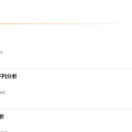
01
序列分析
002
析