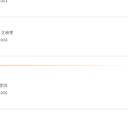
.003
文柳璎
,
.004
爱国
.005