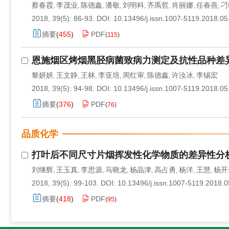
蔡春霞
李茂业
陈德鑫
潘敬
刘明科
齐禹哲
肖丽娜
任春燕
刁
,
,
,
,
,
,
,
,
2018, 39(5): 86-93.
DOI:
10.13496/j.issn.1007-5119.2018.05
摘要
(
455
)
PDF
(
115
)
恩施烟区烤烟黑胫病菌致病力测定及抗性品种差
黎妍妍
王文静
王林
李亚培
周红审
陈德鑫
许汝冰
李锡宏
,
,
,
,
,
,
,
2018, 39(5): 94-98.
DOI:
10.13496/j.issn.1007-5119.2018.05
摘要
(
376
)
PDF
(
76
)
品质化学
打叶后不同尺寸片烟挥发性化学物质的差异性分
刘继辉
王玉真
李思源
马晓龙
杨晶津
高占勇
杨洋
王慧
杨开
,
,
,
,
,
,
,
,
2018, 39(5): 99-103.
DOI:
10.13496/j.issn.1007-5119.2018.0
摘要
(
418
)
PDF
(
95
)