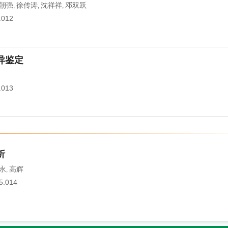
朝强
徐传涛
沈祥祥
邓双跃
,
,
,
.012
异鉴定
.013
析
永
高辉
,
5.014