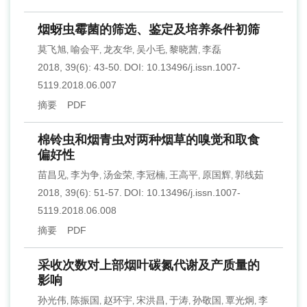
烟蚜虫霉菌的筛选、鉴定及培养条件初筛
莫飞旭
喻会平
龙友华
吴小毛
黎晓茜
李磊
,
,
,
,
,
2018, 39(6): 43-50.
DOI:
10.13496/j.issn.1007-
5119.2018.06.007
摘要
PDF
棉铃虫和烟青虫对两种烟草的嗅觉和取食
偏好性
苗昌见
李为争
汤金荣
李冠楠
王高平
原国辉
郭线茹
,
,
,
,
,
,
2018, 39(6): 51-57.
DOI:
10.13496/j.issn.1007-
5119.2018.06.008
摘要
PDF
采收次数对上部烟叶碳氮代谢及产质量的
影响
孙光伟
陈振国
赵环宇
宋洪昌
于涛
孙敬国
覃光炯
李
,
,
,
,
,
,
,