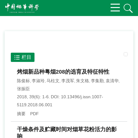
栏目
烤烟新品种粤烟208的选育及特征特性
陈俊标
李淑玲
马柱文
李茂军
朱文格
李集勤
袁清华
,
,
,
,
,
,
,
张振臣
2018, 39(6): 1-6.
DOI:
10.13496/j.issn.1007-
5119.2018.06.001
摘要
PDF
干燥条件及贮藏时间对烟草花粉活力的影
响