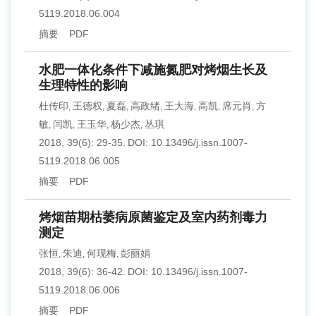
5119.2018.06.004
摘要
PDF
水肥一体化条件下减施氮肥对烤烟生长及
生理特性的影响
杜传印
王德权
夏磊
高政绪
王大海
高凯
席元肖
方
,
,
,
,
,
,
,
敏
闫凯
王玉华
杨少杰
丛琪
,
,
,
,
2018, 39(6): 29-35.
DOI:
10.13496/j.issn.1007-
5119.2018.06.005
摘要
PDF
烤烟苗期枯萎病原菌鉴定及室内药剂毒力
测定
张恒
朱迪
何现梅
彭丽娟
,
,
,
2018, 39(6): 36-42.
DOI:
10.13496/j.issn.1007-
5119.2018.06.006
摘要
PDF