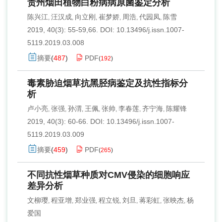
贵州烟田植物白粉病病原菌鉴定分析
陈兴江
汪汉成
向立刚
崔梦娇
周浩
代园凤
陈雪
,
,
,
,
,
,
2019, 40(3): 55-59,66.
DOI:
10.13496/j.issn.1007-
5119.2019.03.008
摘要
(
487
)
PDF
(
192
)
毒素胁迫烟草抗黑胫病鉴定及抗性指标分
析
卢小亮
张强
孙渭
王佩
张帅
李春莲
齐宁海
陈耀锋
,
,
,
,
,
,
,
2019, 40(3): 60-66.
DOI:
10.13496/j.issn.1007-
5119.2019.03.009
摘要
(
459
)
PDF
(
265
)
不同抗性烟草种质对CMV侵染的细胞响应
差异分析
文柳璎
程亚增
郑业强
程立锐
刘旦
蒋彩虹
张映杰
杨
,
,
,
,
,
,
,
爱国