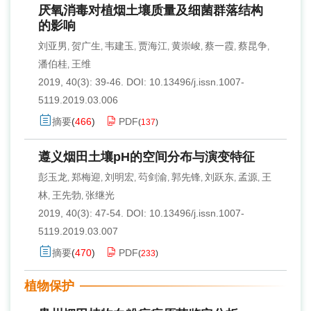
厌氧消毒对植烟土壤质量及细菌群落结构
的影响
刘亚男
贺广生
韦建玉
贾海江
黄崇峻
蔡一霞
蔡昆争
,
,
,
,
,
,
,
潘伯桂
王维
,
2019, 40(3): 39-46.
DOI:
10.13496/j.issn.1007-
5119.2019.03.006
摘要
(
466
)
PDF
(
137
)
遵义烟田土壤pH的空间分布与演变特征
彭玉龙
郑梅迎
刘明宏
芶剑渝
郭先锋
刘跃东
孟源
王
,
,
,
,
,
,
,
林
王先勃
张继光
,
,
2019, 40(3): 47-54.
DOI:
10.13496/j.issn.1007-
5119.2019.03.007
摘要
(
470
)
PDF
(
233
)
植物保护