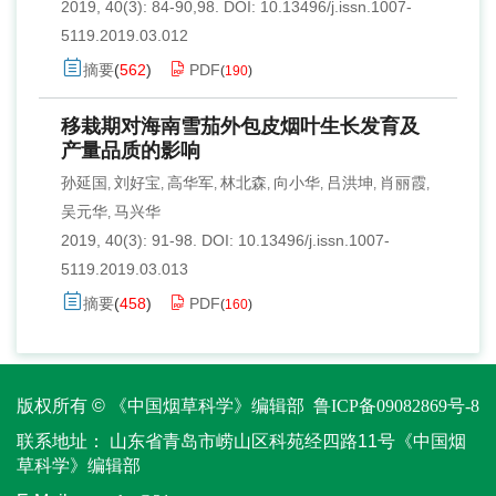
2019, 40(3): 84-90,98.
DOI:
10.13496/j.issn.1007-
5119.2019.03.012
摘要
(
562
)
PDF
(
190
)
移栽期对海南雪茄外包皮烟叶生长发育及
产量品质的影响
孙延国
刘好宝
高华军
林北森
向小华
吕洪坤
肖丽霞
,
,
,
,
,
,
,
吴元华
马兴华
,
2019, 40(3): 91-98.
DOI:
10.13496/j.issn.1007-
5119.2019.03.013
摘要
(
458
)
PDF
(
160
)
版权所有 © 《中国烟草科学》编辑部
鲁ICP备09082869号-8
联系地址：
山东省青岛市崂山区科苑经四路11号《中国烟
草科学》编辑部