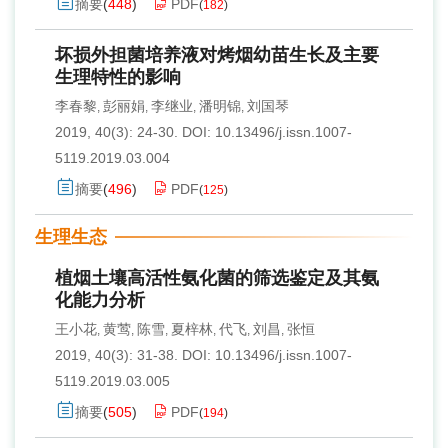
摘要
(
448
)
PDF
(
182
)
坏损外担菌培养液对烤烟幼苗生长及主要
生理特性的影响
李春黎
彭丽娟
李继业
潘明锦
刘国琴
,
,
,
,
2019, 40(3): 24-30.
DOI:
10.13496/j.issn.1007-
5119.2019.03.004
摘要
(
496
)
PDF
(
125
)
生理生态
植烟土壤高活性氨化菌的筛选鉴定及其氨
化能力分析
王小花
黄莺
陈雪
夏梓林
代飞
刘昌
张恒
,
,
,
,
,
,
2019, 40(3): 31-38.
DOI:
10.13496/j.issn.1007-
5119.2019.03.005
摘要
(
505
)
PDF
(
194
)