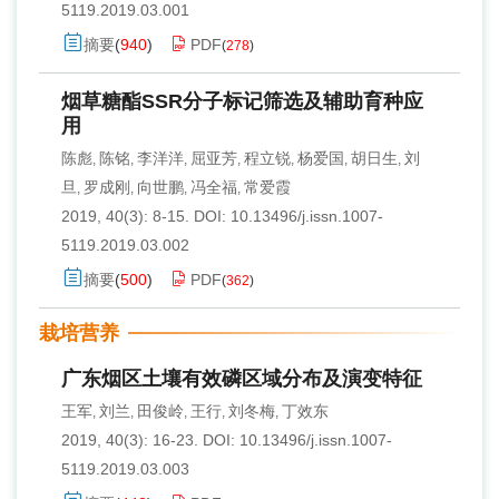
5119.2019.03.001
摘要
(
940
)
PDF
(
278
)
烟草糖酯SSR分子标记筛选及辅助育种应
用
陈彪
陈铭
李洋洋
屈亚芳
程立锐
杨爱国
胡日生
刘
,
,
,
,
,
,
,
旦
罗成刚
向世鹏
冯全福
常爱霞
,
,
,
,
2019, 40(3): 8-15.
DOI:
10.13496/j.issn.1007-
5119.2019.03.002
摘要
(
500
)
PDF
(
362
)
栽培营养
广东烟区土壤有效磷区域分布及演变特征
王军
刘兰
田俊岭
王行
刘冬梅
丁效东
,
,
,
,
,
2019, 40(3): 16-23.
DOI:
10.13496/j.issn.1007-
5119.2019.03.003