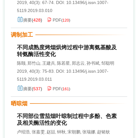
2019, 40(3): 67-74.
DOI:
10.13496/j.issn.1007-
5119.2019.03.010
摘要
(
428
)
PDF
(
120
)
调制加工
不同成熟度烤烟烘烤过程中游离氨基酸及
转氨酶活性变化
陈颐
郑竹山
王建兵
陈若星
郑志云
孙书斌
邹聪明
,
,
,
,
,
,
2019, 40(3): 75-83.
DOI:
10.13496/j.issn.1007-
5119.2019.03.011
摘要
(
537
)
PDF
(
161
)
晒晾烟
不同部位雪茄烟叶晾制过程中多酚、色素
及相关酶活性的变化
卢绍浩
张嘉雯
赵喆
钟秋
宋朝鹏
张瑞娜
赵铭钦
,
,
,
,
,
,