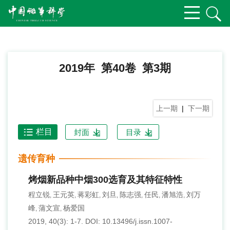
2019年 第40卷 第3期
上一期
|
下一期
栏目
封面
目录
遗传育种
烤烟新品种中烟300选育及其特征特性
程立锐
王元英
蒋彩虹
刘旦
陈志强
任民
潘旭浩
刘万
,
,
,
,
,
,
,
峰
蒲文宣
杨爱国
,
,
2019, 40(3): 1-7.
DOI:
10.13496/j.issn.1007-