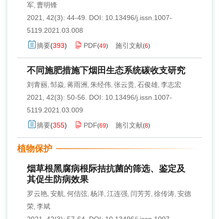
军
曹明锋
,
2021, 42(3): 44-49.
DOI:
10.13496/j.issn.1007-
5119.2021.03.008
摘要
(
393
)
PDF
施引文献
(
49
)
(
6
)
不同施肥措施下烟田生态系统碳收支研究
刘青丽
邹焱
蒋雨洲
朱经伟
张云贵
石俊雄
李志宏
,
,
,
,
,
,
2021, 42(3): 50-56.
DOI:
10.13496/j.issn.1007-
5119.2021.03.009
摘要
(
355
)
PDF
施引文献
(
69
)
(
8
)
植物保护
烟草根黑腐病根际拮抗菌的筛选、鉴定及
其促生防病效果
罗云艳
安航
何佶弦
杨洋
江连强
闫芳芳
徐传涛
安德
,
,
,
,
,
,
,
荣
李斌
,