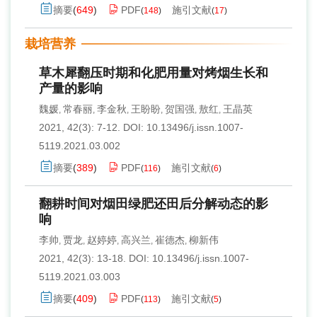
摘要
(
649
)
PDF
施引文献
(
148
)
(
17
)
栽培营养
草木犀翻压时期和化肥用量对烤烟生长和
产量的影响
魏媛
常春丽
李金秋
王盼盼
贺国强
敖红
王晶英
,
,
,
,
,
,
2021, 42(3): 7-12.
DOI:
10.13496/j.issn.1007-
5119.2021.03.002
摘要
(
389
)
PDF
施引文献
(
116
)
(
6
)
翻耕时间对烟田绿肥还田后分解动态的影
响
李帅
贾龙
赵婷婷
高兴兰
崔德杰
柳新伟
,
,
,
,
,
2021, 42(3): 13-18.
DOI:
10.13496/j.issn.1007-
5119.2021.03.003
摘要
(
409
)
PDF
施引文献
(
113
)
(
5
)