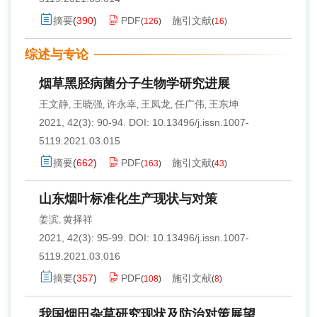
摘要
(
390
)
PDF
施引文献
(
126
)
(
16
)
综述与专论
烟草黑胫病菌分子生物学研究进展
王文静
王晓强
许永幸
王凤龙
任广伟
王东坤
,
,
,
,
,
2021, 42(3): 90-94.
DOI:
10.13496/j.issn.1007-
5119.2021.03.015
摘要
(
662
)
PDF
施引文献
(
163
)
(
43
)
山东烟叶标准化生产现状与对策
姜滨
黄择祥
,
2021, 42(3): 95-99.
DOI:
10.13496/j.issn.1007-
5119.2021.03.016
摘要
(
357
)
PDF
施引文献
(
108
)
(
8
)
我国烟田杂草研究现状及防治对策展望