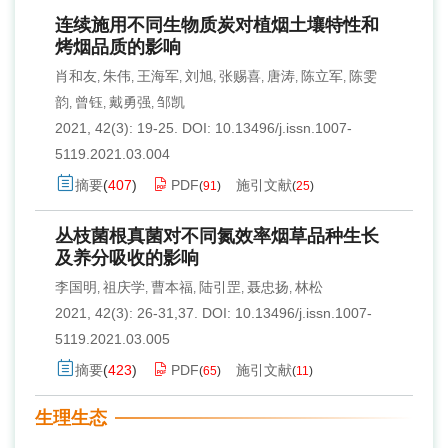
连续施用不同生物质炭对植烟土壤特性和
烤烟品质的影响
肖和友
朱伟
王海军
刘旭
张赐喜
唐涛
陈立军
陈雯
,
,
,
,
,
,
,
韵
曾钰
戴勇强
邹凯
,
,
,
2021, 42(3): 19-25.
DOI:
10.13496/j.issn.1007-
5119.2021.03.004
摘要
(
407
)
PDF
施引文献
(
91
)
(
25
)
丛枝菌根真菌对不同氮效率烟草品种生长
及养分吸收的影响
李国明
祖庆学
曹本福
陆引罡
聂忠扬
林松
,
,
,
,
,
2021, 42(3): 26-31,37.
DOI:
10.13496/j.issn.1007-
5119.2021.03.005
摘要
(
423
)
PDF
施引文献
(
65
)
(
11
)
生理生态