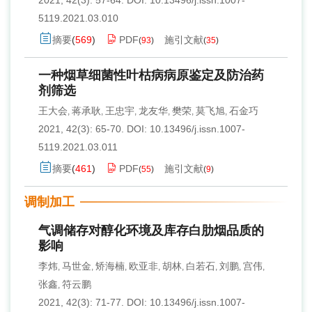
2021, 42(3): 57-64.
DOI:
10.13496/j.issn.1007-
5119.2021.03.010
摘要
(
569
)
PDF
施引文献
(
93
)
(
35
)
一种烟草细菌性叶枯病病原鉴定及防治药
剂筛选
王大会
蒋承耿
王忠宇
龙友华
樊荣
莫飞旭
石金巧
,
,
,
,
,
,
2021, 42(3): 65-70.
DOI:
10.13496/j.issn.1007-
5119.2021.03.011
摘要
(
461
)
PDF
施引文献
(
55
)
(
9
)
调制加工
气调储存对醇化环境及库存白肋烟品质的
影响
李炜
马世金
矫海楠
欧亚非
胡林
白若石
刘鹏
宫伟
,
,
,
,
,
,
,
,
张鑫
符云鹏
,
2021, 42(3): 71-77.
DOI:
10.13496/j.issn.1007-