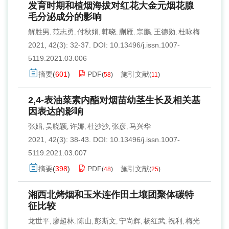
发育时期和植烟海拔对红花大金元烟花腺
毛分泌成分的影响
解胜男
范志勇
付秋娟
韩晓
蒯雁
宗鹏
王德勋
杜咏梅
,
,
,
,
,
,
,
2021, 42(3): 32-37.
DOI:
10.13496/j.issn.1007-
5119.2021.03.006
摘要
(
601
)
PDF
施引文献
(
58
)
(
11
)
2,4-表油菜素内酯对烟苗幼茎生长及相关基
因表达的影响
张娟
吴晓颖
许娜
杜沙沙
张彦
马兴华
,
,
,
,
,
2021, 42(3): 38-43.
DOI:
10.13496/j.issn.1007-
5119.2021.03.007
摘要
(
398
)
PDF
施引文献
(
48
)
(
25
)
湘西北烤烟和玉米连作田土壤团聚体碳特
征比较
龙世平
廖超林
陈山
彭斯文
宁尚辉
杨红武
祝利
梅光
,
,
,
,
,
,
,