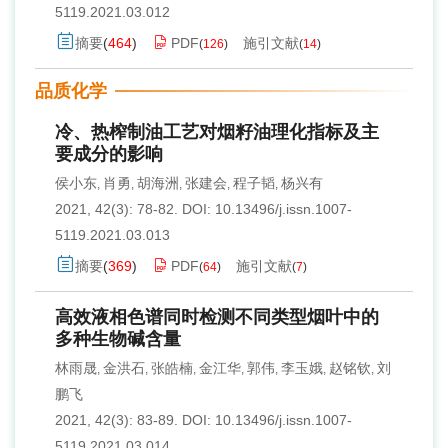
5119.2021.03.012
摘要
(
464
)
PDF
施引文献
(
126
)
(
14
)
品质化学
冷、热榨制油工艺对烟籽油理化指标及主
要成分的影响
侯小东
肖勇
胡海洲
张建会
程子韬
杨兴有
,
,
,
,
,
2021, 42(3): 78-82.
DOI:
10.13496/j.issn.1007-
5119.2021.03.013
摘要
(
369
)
PDF
施引文献
(
64
)
(
7
)
高效液相色谱同时检测不同类型烟叶中的
多种生物碱含量
林雨晟
金洪石
张皓楠
金江华
郭伟
李玉娥
赵铭钦
刘
,
,
,
,
,
,
,
鹏飞
2021, 42(3): 83-89.
DOI:
10.13496/j.issn.1007-
5119.2021.03.014