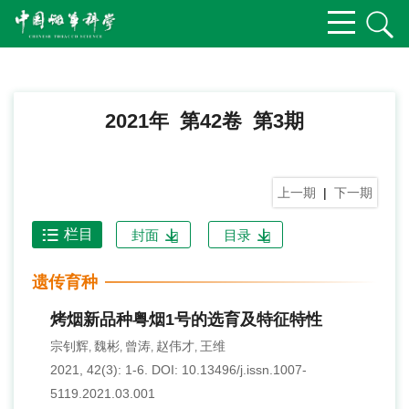
2021年 第42卷 第3期
上一期
|
下一期
栏目
封面
目录
遗传育种
烤烟新品种粤烟1号的选育及特征特性
宗钊辉
魏彬
曾涛
赵伟才
王维
,
,
,
,
2021, 42(3): 1-6.
DOI:
10.13496/j.issn.1007-
5119.2021.03.001