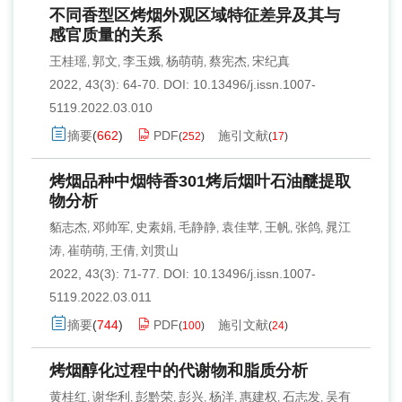
不同香型区烤烟外观区域特征差异及其与
感官质量的关系
王桂瑶
郭文
李玉娥
杨萌萌
蔡宪杰
宋纪真
,
,
,
,
,
2022, 43(3): 64-70.
DOI:
10.13496/j.issn.1007-
5119.2022.03.010
摘要
(
662
)
PDF
施引文献
(
252
)
(
17
)
烤烟品种中烟特香301烤后烟叶石油醚提取
物分析
貊志杰
邓帅军
史素娟
毛静静
袁佳苹
王帆
张鸽
晁江
,
,
,
,
,
,
,
涛
崔萌萌
王倩
刘贯山
,
,
,
2022, 43(3): 71-77.
DOI:
10.13496/j.issn.1007-
5119.2022.03.011
摘要
(
744
)
PDF
施引文献
(
100
)
(
24
)
烤烟醇化过程中的代谢物和脂质分析
黄桂红
谢华利
彭黔荣
彭兴
杨洋
惠建权
石志发
吴有
,
,
,
,
,
,
,