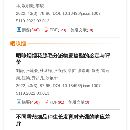
祥
欧明毅
李琰
,
,
2022, 43(3): 78-86.
DOI:
10.13496/j.issn.1007-
5119.2022.03.012
摘要
(
546
)
PDF
施引文献
(
123
)
(
18
)
晒晾烟
晒晾烟烟花腺毛分泌物蔗糖酯的鉴定与评
价
刘静
张建会
杜咏梅
张兴伟
绪扩
张瑞娜
肖勇
雷云
,
,
,
,
,
,
,
康
江鸿
亓超凡
刘艳华
,
,
,
2022, 43(3): 87-95.
DOI:
10.13496/j.issn.1007-
5119.2022.03.013
摘要
(
458
)
PDF
施引文献
(
91
)
(
3
)
不同雪茄烟品种生长发育对光强的响应差
异