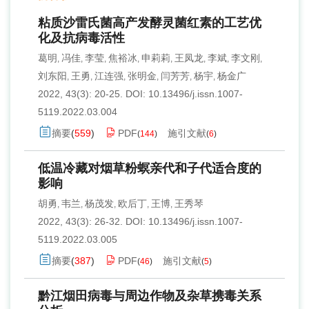
粘质沙雷氏菌高产发酵灵菌红素的工艺优
化及抗病毒活性
葛明
冯佳
李莹
焦裕冰
申莉莉
王凤龙
李斌
李文刚
,
,
,
,
,
,
,
,
刘东阳
王勇
江连强
张明金
闫芳芳
杨宇
杨金广
,
,
,
,
,
,
2022, 43(3): 20-25.
DOI:
10.13496/j.issn.1007-
5119.2022.03.004
摘要
(
559
)
PDF
施引文献
(
144
)
(
6
)
低温冷藏对烟草粉螟亲代和子代适合度的
影响
胡勇
韦兰
杨茂发
欧后丁
王博
王秀琴
,
,
,
,
,
2022, 43(3): 26-32.
DOI:
10.13496/j.issn.1007-
5119.2022.03.005
摘要
(
387
)
PDF
施引文献
(
46
)
(
5
)
黔江烟田病毒与周边作物及杂草携毒关系