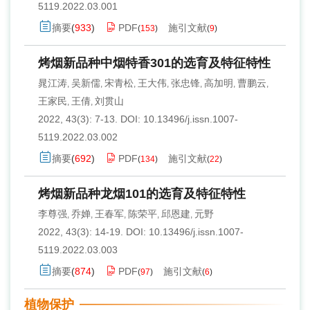
5119.2022.03.001
摘要
(
933
)
PDF
施引文献
(
153
)
(
9
)
烤烟新品种中烟特香301的选育及特征特性
晁江涛
吴新儒
宋青松
王大伟
张忠锋
高加明
曹鹏云
,
,
,
,
,
,
,
王家民
王倩
刘贯山
,
,
2022, 43(3): 7-13.
DOI:
10.13496/j.issn.1007-
5119.2022.03.002
摘要
(
692
)
PDF
施引文献
(
134
)
(
22
)
烤烟新品种龙烟101的选育及特征特性
李尊强
乔婵
王春军
陈荣平
邱恩建
元野
,
,
,
,
,
2022, 43(3): 14-19.
DOI:
10.13496/j.issn.1007-
5119.2022.03.003
摘要
(
874
)
PDF
施引文献
(
97
)
(
6
)
植物保护