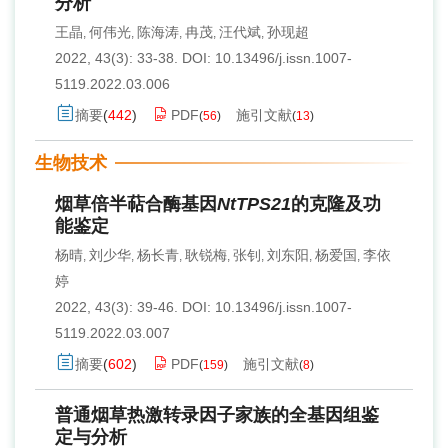
分析
王晶
何伟光
陈海涛
冉茂
汪代斌
孙现超
,
,
,
,
,
2022, 43(3): 33-38.
DOI:
10.13496/j.issn.1007-
5119.2022.03.006
摘要
(
442
)
PDF
施引文献
(
56
)
(
13
)
生物技术
烟草倍半萜合酶基因
NtTPS21
的克隆及功
能鉴定
杨晴
刘少华
杨长青
耿锐梅
张钊
刘东阳
杨爱国
李依
,
,
,
,
,
,
,
婷
2022, 43(3): 39-46.
DOI:
10.13496/j.issn.1007-
5119.2022.03.007
摘要
(
602
)
PDF
施引文献
(
159
)
(
8
)
普通烟草热激转录因子家族的全基因组鉴
定与分析