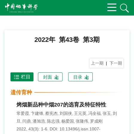
2022年 第43卷 第3期
上一期
|
下一期
栏目
封面
目录
遗传育种
烤烟新品种中烟207的选育及特征特性
常爱霞
卞建锋
蔡宪杰
刘国侠
王元英
冯全福
张玉
刘
,
,
,
,
,
,
,
旦
闫鼎
潘旭浩
陈志强
杨爱国
张隆伟
罗成刚
,
,
,
,
,
,
2022, 43(3): 1-6.
DOI:
10.13496/j.issn.1007-