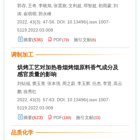
郭存
王奇
李晓旭
张震彪
文利超
邓智超
初雨蒙
刘
,
,
,
,
,
,
,
涛
崔萌萌
郭永峰
,
,
2022, 43(3): 47-56.
DOI:
10.13496/j.issn.1007-
5119.2022.03.008
摘要
(
536
)
PDF
施引文献
(
79
)
(
6
)
调制加工
烘烤工艺对加热卷烟烤烟原料香气成分及
感官质量的影响
刘钻福
窦玉青
张本强
周之蔚
李玉辉
任杰
李贤
高云
,
,
,
,
,
,
,
鹏
徐秀红
,
2022, 43(3): 57-63.
DOI:
10.13496/j.issn.1007-
5119.2022.03.009
摘要
(
623
)
PDF
施引文献
(
189
)
(
33
)
品质化学