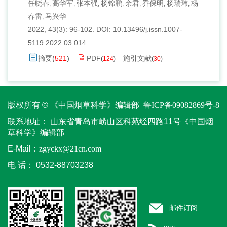
任晓春
高华军
张本强
杨锦鹏
余君
乔保明
杨瑞玮
杨
,
,
,
,
,
,
,
春雷
马兴华
,
2022, 43(3): 96-102.
DOI:
10.13496/j.issn.1007-
5119.2022.03.014
摘要
(
521
)
PDF
施引文献
(
124
)
(
30
)
版权所有 © 《中国烟草科学》编辑部
鲁ICP备09082869号-8
联系地址：
山东省青岛市崂山区科苑经四路11号《中国烟
草科学》编辑部
E-Mail：
zgyckx@21cn.com
电 话：
0532-88703238
邮件订阅