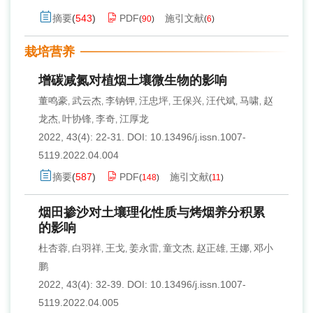
摘要
(
543
)
PDF
施引文献
(
90
)
(
6
)
栽培营养
增碳减氮对植烟土壤微生物的影响
董鸣豪
武云杰
李钠钾
汪忠坪
王保兴
汪代斌
马啸
赵
,
,
,
,
,
,
,
龙杰
叶协锋
李奇
江厚龙
,
,
,
2022, 43(4): 22-31.
DOI:
10.13496/j.issn.1007-
5119.2022.04.004
摘要
(
587
)
PDF
施引文献
(
148
)
(
11
)
烟田掺沙对土壤理化性质与烤烟养分积累
的影响
杜杏蓉
白羽祥
王戈
姜永雷
童文杰
赵正雄
王娜
邓小
,
,
,
,
,
,
,
鹏
2022, 43(4): 32-39.
DOI:
10.13496/j.issn.1007-
5119.2022.04.005