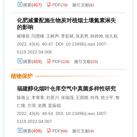
摘要
(
467
)
PDF
施引文献
(
78
)
(
6
)
化肥减量配施生物炭对植烟土壤氮素淋失
的影响
褚继登
闫慧峰
王树声
李彩斌
张若男
孙帅帅
张久权
,
,
,
,
,
,
2022, 43(4): 40-47.
DOI:
10.13496/j.issn.1007-
5119.2022.04.006
摘要
(
469
)
PDF
施引文献
(
118
)
(
20
)
植物保护
福建醇化烟叶仓库空气中真菌多样性研究
陈善义
李菁菁
刘景川
张瑞强
王雨晴
何伟
简少平
詹
,
,
,
,
,
,
,
仁锋
方璟
龙腾
姜振锟
,
,
,
2022, 43(4): 48-54.
DOI:
10.13496/j.issn.1007-
5119.2022.04.007
摘要
(
408
)
PDF
施引文献
(
66
)
(
4
)