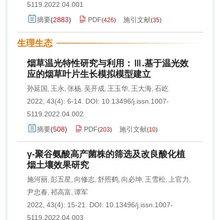
5119.2022.04.001
摘要
(
2883
)
PDF
施引文献
(
426
)
(
35
)
生理生态
烟草温光特性研究与利用：Ⅲ.基于温光效
应的烟草叶片生长模拟模型建立
孙延国
王永
张杨
吴开成
王玉华
王大海
石屹
,
,
,
,
,
,
2022, 43(4): 6-14.
DOI:
10.13496/j.issn.1007-
5119.2022.04.002
摘要
(
508
)
PDF
施引文献
(
203
)
(
10
)
γ-聚谷氨酸高产菌株的筛选及改良酸化植
烟土壤效果研究
施河丽
彭五星
向修志
舒照鹤
向必坤
王雪松
上官力
,
,
,
,
,
,
,
尹忠春
祁高富
谭军
,
,
2022, 43(4): 15-21.
DOI:
10.13496/j.issn.1007-
5119.2022.04.003