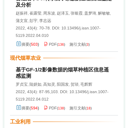
及分析
赵振祥
崔露莹
周东波
赵泽玉
张银霞
盖梦琦
解敏敏
,
,
,
,
,
,
,
蒲文宣
彭宇
李志远
,
,
2022, 43(4): 70-78.
DOI:
10.13496/j.issn.1007-
5119.2022.04.010
摘要
(
503
)
PDF
施引文献
(
136
)
(
3
)
现代烟草农业
基于GF-1/2影像数据的烟草种植区信息遥
感监测
罗贞宝
陆妍如
高知灵
阳国发
贺琰
毛辉辉
,
,
,
,
,
2022, 43(4): 87-95,103.
DOI:
10.13496/j.issn.1007-
5119.2022.04.012
摘要
(
594
)
PDF
施引文献
(
138
)
(
18
)
工业利用