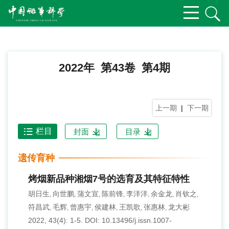
2022年 第43卷 第4期
上一期
|
下一期
栏目
封面
目录
遗传育种
烤烟新品种湘烟7号的选育及其特征特性
胡日生
向世鹏
蒲文宣
陈前锋
李洋洋
余金龙
肖钦之
,
,
,
,
,
,
,
符昌武
毛辉
曾惠宇
侯建林
王凯歌
张惠林
龙大彬
,
,
,
,
,
,
2022, 43(4): 1-5.
DOI:
10.13496/j.issn.1007-