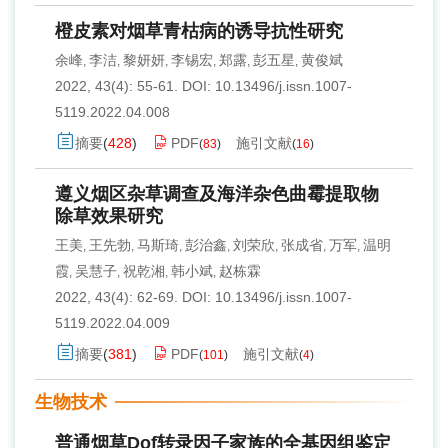
橙皮素对烟草青枯病的诱导抗性研究
余峰
李洁
黎妍妍
李锡宏
郑露
彭五星
黄俊斌
,
,
,
,
,
,
2022, 43(4): 55-61.
DOI:
10.13496/j.issn.1007-
5119.2022.04.008
摘要
(
428
)
PDF
施引文献
(
83
)
(
16
)
遵义烟区杂草调查及海洋杂色曲霉提取物
除草效果研究
王美
王先勃
马斯琦
彭治鑫
刘荣欣
张成省
万军
温明
,
,
,
,
,
,
,
霞
吴慧子
祝乾湘
韩小斌
赵栋霖
,
,
,
,
2022, 43(4): 62-69.
DOI:
10.13496/j.issn.1007-
5119.2022.04.009
摘要
(
381
)
PDF
施引文献
(
101
)
(
4
)
生物技术
普通烟草Dof转录因子家族的全基因组鉴定