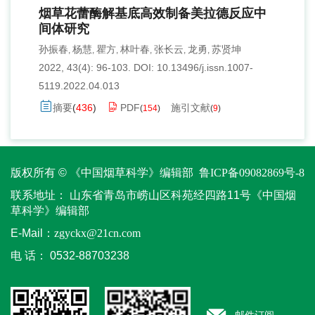
烟草花蕾酶解基底高效制备美拉德反应中
间体研究
孙振春
杨慧
瞿方
林叶春
张长云
龙勇
苏贤坤
,
,
,
,
,
,
2022, 43(4): 96-103.
DOI:
10.13496/j.issn.1007-
5119.2022.04.013
摘要
(
436
)
PDF
施引文献
(
154
)
(
9
)
版权所有 © 《中国烟草科学》编辑部
鲁ICP备09082869号-8
联系地址：
山东省青岛市崂山区科苑经四路11号《中国烟
草科学》编辑部
E-Mail：
zgyckx@21cn.com
电 话：
0532-88703238