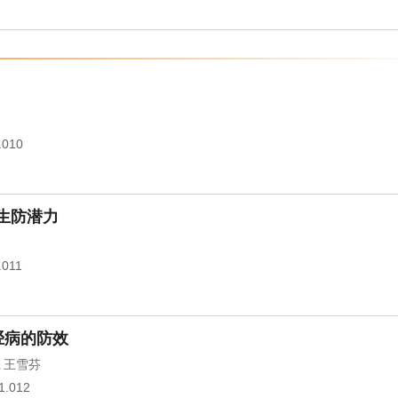
.010
的生防潜力
.011
胫病的防效
王雪芬
,
1.012