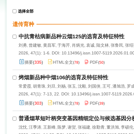
选择全部
遗传育种
中抗青枯病新品种云烟125的选育及特征特性
刘勇
曾建敏
黄昌军
于海芹
肖炳光
袁诚
陆文林
张鲁民
张绍
,
,
,
,
,
,
,
,
2026, 47(1): 1-6.
DOI:
10.13496/j.issn.1007-5119.2026.01.0
摘要
(
335
)
HTML全文
PDF
(
78
)
(
50
)
烤烟新品种中烟106的选育及特征特性
常爱霞
胡青珠
刘旦
刘杨
张玉
沈毅
刘国侠
王可
潘旭浩
罗
,
,
,
,
,
,
,
,
,
2026, 47(1): 7-13, 22.
DOI:
10.13496/j.issn.1007-5119.2026
摘要
(
303
)
HTML全文
PDF
(
78
)
(
39
)
普通烟草短叶柄突变基因精细定位与候选基因分
沈忱
汪季涛
王新峰
陈梦
谢贺
张福建
徐勤青
董洪旭
李硕伦
,
,
,
,
,
,
,
,