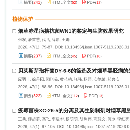
摘要
(
241
)
HTML全文
PDF
(
52
)
(
12
)
植物保护
烟草赤星病拮抗菌WN1的鉴定与生防效果研究
张权
潘首慧
代飞
薛原
王娜
,
,
,
,
2026, 47(1): 79-87.
DOI:
10.13496/j.issn.1007-5119.2026.01
摘要
(
237
)
HTML全文
PDF
(
45
)
(
10
)
贝莱斯芽孢杆菌DY-6-6的筛选及对烟草黑胫病
应羽丰
徐丹阳
闵琪茹
黄芯萌
张强
杨照
安德荣
郝兴安
,
,
,
,
,
,
,
2026, 47(1): 88-96.
DOI:
10.13496/j.issn.1007-5119.2026.01
摘要
(
322
)
HTML全文
PDF
(
112
)
(
13
)
疫霉菌株XC-26-5的分离及其生防制剂对烟草黑
王典
薛超群
高飞
李建华
杨萌萌
胡利伟
商慧文
何冰
李红亮
,
,
,
,
,
,
,
,
2026, 47(1): 97-105.
DOI:
10.13496/j.issn.1007-5119.2026.0