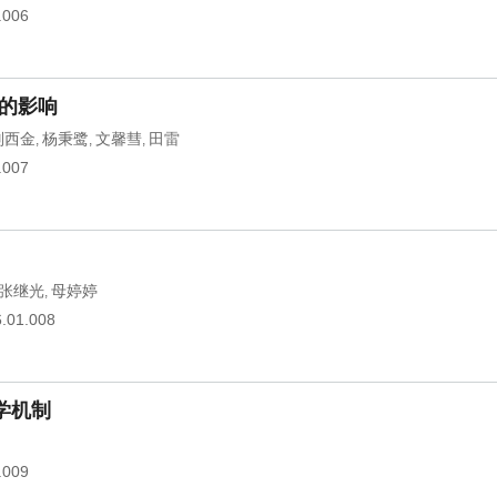
.006
的影响
刘西金
杨秉鹭
文馨彗
田雷
,
,
,
.007
张继光
母婷婷
,
6.01.008
学机制
.009