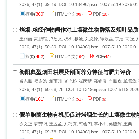
2026, 47(1): 39-49.
DOI:
10.13496/j.issn.1007-5119.2026.01
摘要
(
369
)
HTML全文
PDF
(
99
)
(
20
)
烤烟-粮经作物间作对土壤微生物群落及烟叶品质
王丽丽
高鹏程
卢溪文
杨杰
杨波
刘恩锋
谭效磊
宗浩
高强
,
,
,
,
,
,
,
,
,
2026, 47(1): 50-59.
DOI:
10.13496/j.issn.1007-5119.2026.01
摘要
(
482
)
HTML全文
PDF
(
196
)
(
45
)
衡阳典型烟田耕层及剖面养分特征与肥力评价
肖志鹏
侯永浩
相雨晴
肖艳松
崔丙慧
高睿康
向鹏华
单雪华
,
,
,
,
,
,
,
,
2026, 47(1): 60-68, 78.
DOI:
10.13496/j.issn.1007-5119.202
摘要
(
161
)
HTML全文
PDF
(
51
)
(
9
)
假单胞菌生物有机肥促进烤烟生长的土壤微生物
徐文正
郭芳阳
王孟孟
刘巧真
韩会阁
李小杰
吴照辉
王典
,
,
,
,
,
,
,
2026, 47(1): 69-78.
DOI:
10.13496/j.issn.1007-5119.2026.01