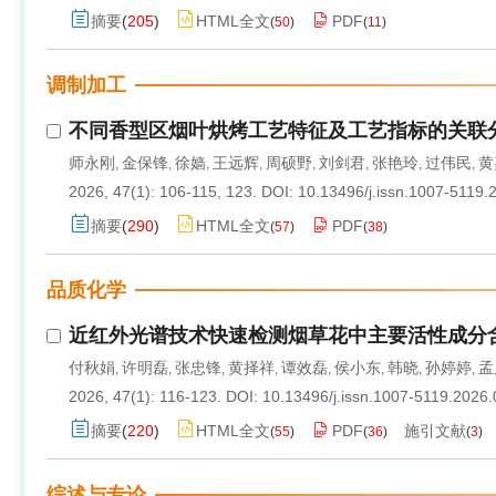
摘要
(
205
)
HTML全文
PDF
(
50
)
(
11
)
调制加工
不同香型区烟叶烘烤工艺特征及工艺指标的关联
师永刚
金保锋
徐嫱
王远辉
周硕野
刘剑君
张艳玲
过伟民
黄
,
,
,
,
,
,
,
,
2026, 47(1): 106-115, 123.
DOI:
10.13496/j.issn.1007-5119.
摘要
(
290
)
HTML全文
PDF
(
57
)
(
38
)
品质化学
近红外光谱技术快速检测烟草花中主要活性成分
付秋娟
许明磊
张忠锋
黄择祥
谭效磊
侯小东
韩晓
孙婷婷
孟
,
,
,
,
,
,
,
,
2026, 47(1): 116-123.
DOI:
10.13496/j.issn.1007-5119.2026
摘要
(
220
)
HTML全文
PDF
施引文献
(
55
)
(
36
)
(
3
)
综述与专论