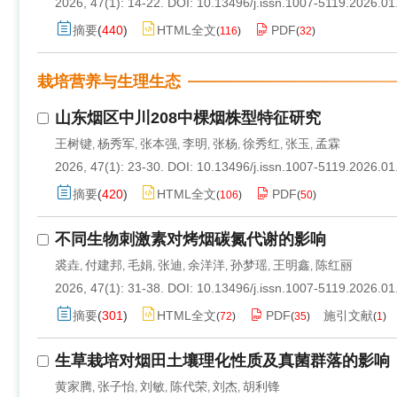
2026, 47(1): 14-22.
DOI:
10.13496/j.issn.1007-5119.2026.01
摘要
(
440
)
HTML全文
PDF
(
116
)
(
32
)
栽培营养与生理生态
山东烟区中川208中棵烟株型特征研究
王树键
杨秀军
张本强
李明
张杨
徐秀红
张玉
孟霖
,
,
,
,
,
,
,
2026, 47(1): 23-30.
DOI:
10.13496/j.issn.1007-5119.2026.01
摘要
(
420
)
HTML全文
PDF
(
106
)
(
50
)
不同生物刺激素对烤烟碳氮代谢的影响
裘垚
付建邦
毛娟
张迪
余洋洋
孙梦瑶
王明鑫
陈红丽
,
,
,
,
,
,
,
2026, 47(1): 31-38.
DOI:
10.13496/j.issn.1007-5119.2026.01
摘要
(
301
)
HTML全文
PDF
施引文献
(
72
)
(
35
)
(
1
)
生草栽培对烟田土壤理化性质及真菌群落的影响
黄家腾
张子怡
刘敏
陈代荣
刘杰
胡利锋
,
,
,
,
,