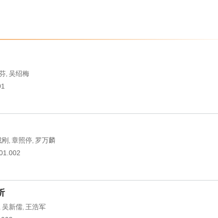
芬
吴绍梅
,
01
成刚
章照停
罗万麟
,
,
.01.002
析
吴新儒
王浩军
,
,