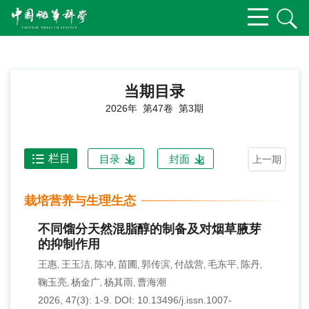
当期目录
2026年 第47卷 第3期
栏目
目录
封面
上一期
栽培营养与生理生态
不同馏分天然混脂醇的制备及对烟草腋芽
的抑制作用
王惠
王玉洁
陈冲
苗圃
郭传滨
付战营
毛东平
陈丹
,
,
,
,
,
,
,
,
鞠玉亮
杨金广
杨其雨
曹海潮
,
,
,
2026, 47(3): 1-9.
DOI:
10.13496/j.issn.1007-