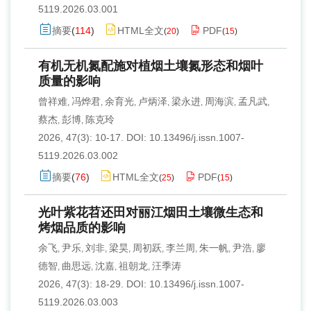
5119.2026.03.001
摘要
(
114
)
HTML全文
PDF
(
20
)
(
15
)
有机无机氮配施对植烟土壤氮形态和烟叶
质量的影响
曾祥难
冯烨君
余育光
卢炳泽
梁永进
周海滨
孟凡武
,
,
,
,
,
,
,
蔡杰
彭博
陈克玲
,
,
2026, 47(3): 10-17.
DOI:
10.13496/j.issn.1007-
5119.2026.03.002
摘要
(
76
)
HTML全文
PDF
(
25
)
(
15
)
光叶紫花苕还田对丽江烟田土壤微生态和
烤烟品质的影响
余飞
尹乐
刘非
梁昊
周初跃
李兰周
朱一帆
尹浩
廖
,
,
,
,
,
,
,
,
德智
曲思远
沈嘉
祖朝龙
汪季涛
,
,
,
,
2026, 47(3): 18-29.
DOI:
10.13496/j.issn.1007-
5119.2026.03.003