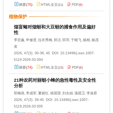
摘要
(
75
)
HTML全文
PDF
(
11
)
(
6
)
植物保护
烟盲蝽对烟蚜和大豆蚜的捕食作用及偏好
性
李宏鑫
申修贤
拉衣秀梅
郑洁
田羽
于晓飞
杨相
杨茂
,
,
,
,
,
,
,
发
2026, 47(3): 30-38, 45.
DOI:
10.13496/j.issn.1007-
5119.2026.03.004
摘要
(
74
)
HTML全文
PDF
(
15
)
(
6
)
21种农药对丽蚜小蜂的急性毒性及安全性
分析
郭梅燕
李成军
董丽红
侯国望
刘永娟
蒲团卫
李淑君
,
,
,
,
,
,
2026, 47(3): 39-45.
DOI:
10.13496/j.issn.1007-
5119.2026.03.005