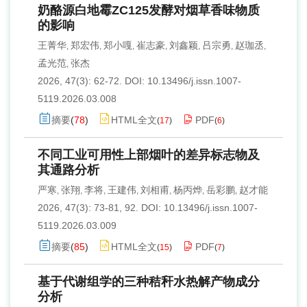
奶酪源白地霉ZC125发酵对烟草香味物质
的影响
王菁华
郑宏伟
郑小嘎
崔志豪
刘鑫颖
吕宗勇
赵珈丞
,
,
,
,
,
,
,
孟光范
张杰
,
2026, 47(3): 62-72.
DOI:
10.13496/j.issn.1007-
5119.2026.03.008
摘要
(
78
)
HTML全文
PDF
(
17
)
(
6
)
不同工业可用性上部烟叶的差异标志物及
其通路分析
严寒
张翔
李将
王建伟
刘相甫
杨丙烨
岳彩鹏
赵才能
,
,
,
,
,
,
,
2026, 47(3): 73-81, 92.
DOI:
10.13496/j.issn.1007-
5119.2026.03.009
摘要
(
85
)
HTML全文
PDF
(
15
)
(
7
)
基于代谢组学的三种秸秆水热解产物成分
分析