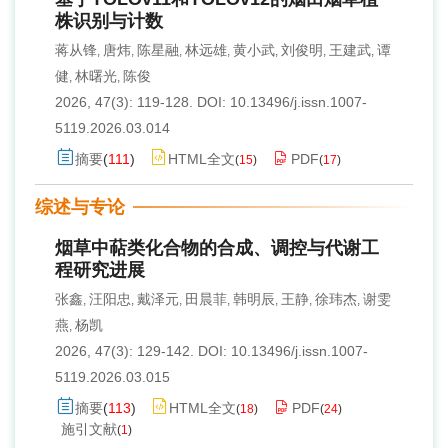
株识别与计数
蒋从锋
唐炜
陈星融
林远雄
黄小武
刘俊明
王建武
谭
,
,
,
,
,
,
,
健
林曙光
陈俊
,
,
2026, 47(3): 119-128.
DOI:
10.13496/j.issn.1007-
5119.2026.03.014
摘要
(
111
)
HTML全文
PDF
(
15
)
(
17
)
综述与专论
烟草中萜类化合物的合成、调控与代谢工
程研究进展
张鑫
汪阳忠
戴泽元
田晨菲
韩明辰
王静
徐玮杰
谢雯
,
,
,
,
,
,
,
燕
杨凯
,
2026, 47(3): 129-142.
DOI:
10.13496/j.issn.1007-
5119.2026.03.015
摘要
(
113
)
HTML全文
PDF
(
18
)
(
24
)
施引文献
(
1
)