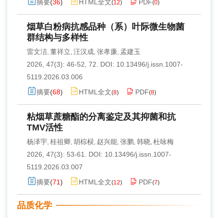
摘要
(
36
)
HTML全文
PDF
(
12
)
(
0
)
烟草白粉病抗感品种（系）叶际微生物菌
群结构与多样性
雷文洁
董祥立
汪汉成
张孝廉
孟建玉
,
,
,
,
2026, 47(3): 46-52, 72.
DOI:
10.13496/j.issn.1007-
5119.2026.03.006
摘要
(
68
)
HTML全文
PDF
(
8
)
(
8
)
粘烟草蔗糖酯的分离鉴定及其抑菌和抗
TMV活性
杨泽宇
桂祖卿
胡棕棂
赵兴能
张鹏
韩晓
杜咏梅
,
,
,
,
,
,
2026, 47(3): 53-61.
DOI:
10.13496/j.issn.1007-
5119.2026.03.007
摘要
(
71
)
HTML全文
PDF
(
12
)
(
7
)
品质化学