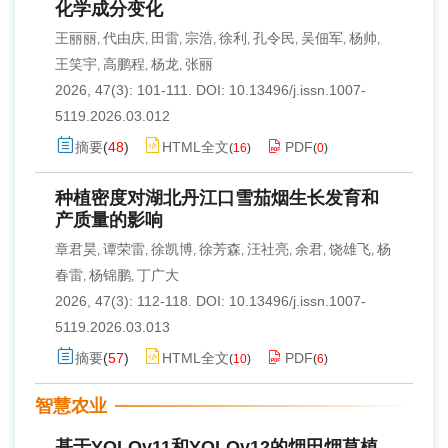
化学成分变化
王丽丽
代由庆
田雷
宗浩
徐利
孔令民
吴佃军
杨帅
,
,
,
,
,
,
,
,
王笑宇
高鹏程
杨龙
张丽
,
,
,
2026, 47(3): 101-111.
DOI:
10.13496/j.issn.1007-
5119.2026.03.012
摘要
(
48
)
HTML全文
PDF
(
16
)
(
0
)
种植密度对湖北丹江口雪茄烟生长发育和
产质量的影响
章君昊
谭荣雷
徐凯博
徐芳森
汪社亮
余君
饶雄飞
杨
,
,
,
,
,
,
,
春雷
杨锦鹏
丁广大
,
,
2026, 47(3): 112-118.
DOI:
10.13496/j.issn.1007-
5119.2026.03.013
摘要
(
57
)
HTML全文
PDF
(
10
)
(
6
)
智慧农业
基于YOLOv11和YOLOv12的烟田烟草植