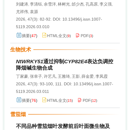
刘建涛
李清钰
余雪洋
林树光
邰少杰
孔高原
李义强
,
,
,
,
,
,
,
尤祥伟
袁源
,
2026, 47(3): 82-92.
DOI:
10.13496/j.issn.1007-
5119.2026.03.010
摘要
(
47
)
HTML全文
PDF
(
9
)
(
3
)
生物技术
NtWRKY51
通过抑制
CYP82E4
表达负调控
降烟碱生物合成
丁家豪
张幸子
许艺凡
王雅琦
王影
薛金爱
李凤霞
,
,
,
,
,
,
2026, 47(3): 93-100, 111.
DOI:
10.13496/j.issn.1007-
5119.2026.03.011
摘要
(
76
)
HTML全文
PDF
(
15
)
(
12
)
雪茄烟
不同品种雪茄烟叶发酵前后叶面微生物及