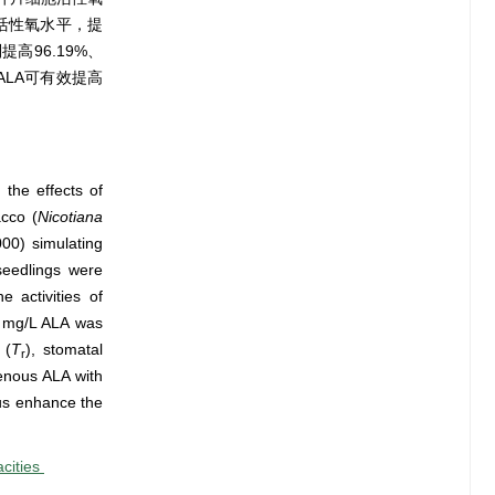
活性氧水平，提
提高96.19%、
源ALA可有效提高
 the effects of
acco (
Nicotiana
00) simulating
 seedlings were
e activities of
0 mg/L ALA was
 (
T
), stomatal
r
enous ALA with
hus enhance the
acities