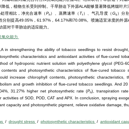
率降低，植物生长受到抑制。干旱胁迫下外源ALA能够显著降低烤烟叶片
EG处理相比，净光合速率（
P
）、蒸腾速率（
T
）、气孔导度（
G
）分别
n
r
s
活性分别提高49.05%，61.97%，64.17%和70.08%。喷施适宜浓度的外
幼苗对干旱胁迫的适应能力。
抗氧化能力
 in strengthening the ability of tobacco seedlings to resist drought,
ynthetic characteristics and antioxidant activities of flue-cured tob
od of hydroponic nutrient solution with polyethylene glycol (PEG-60
ll contents and photosynthetic characteristics of flue-cured tobacco
uld increase chlorophyll contents, photosynthetic characteristics, th
bolism and growth inhibition of flue-cured tobacco seedlings. And 2
.04%, 31.27% higher net photosynthetic rate (
P
), transpiration rate
n
 activities of SOD, POD, CAT and APX. In conclusion, spraying exog
dant capacity and photosynthetic pigment, relieve oxidative damage, t
ngs
/
drought stress
/
photosynthetic characteristics
/
antioxidant cap