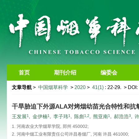
首页
期刊介绍
编委会
文章导航
>
中国烟草科学
>
2020
>
41(1)
: 22-29.
> DOI:
干旱胁迫下外源ALA对烤烟幼苗光合特性和抗
1
1
1
1,2
1
3
王发展
,
金伊楠
,
李子玮
,
陈彪
,
熊亚南
,
郝浩浩
,
1. 河南农业大学烟草学院, 郑州 450002;
2. 河南中烟工业有限责任公司许昌卷烟厂, 河南 许昌 461000;