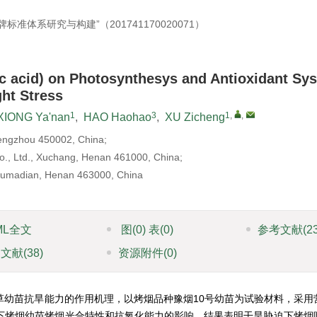
体系研究与构建”（201741170020071）
c acid) on Photosynthesys and Antioxidant Sy
ht Stress
1
3
1
,
,
XIONG Ya'nan
,
HAO Haohao
,
XU Zicheng
Zhengzhou 450002, China;
Co., Ltd., Xuchang, Henan 461000, China;
humadian, Henan 463000, China
ML全文
图
(0)
表
(0)
参考文献
(2
引文献
(38)
资源附件
(0)
烟草幼苗抗旱能力的作用机理，以烤烟品种豫烟10号幼苗为试验材料，采用
旱胁迫下烤烟幼苗烤烟光合特性和抗氧化能力的影响。结果表明干旱胁迫下烤