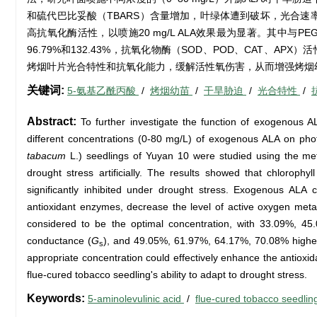
和硫代巴比妥酸（TBARS）含量增加，叶绿体遭到破坏，光合速
高抗氧化酶活性，以喷施20 mg/L ALA效果最为显著。其中与P
96.79%和132.43%，抗氧化物酶（SOD、POD、CAT、APX）
烤烟叶片光合特性和抗氧化能力，缓解活性氧伤害，从而增强烤烟
关键词:
5-氨基乙酰丙酸
/
烤烟幼苗
/
干旱胁迫
/
光合特性
/
Abstract:
To further investigate the function of exogenous ALA
different concentrations (0-80 mg/L) of exogenous ALA on photos
tabacum
L.) seedlings of Yuyan 10 were studied using the meth
drought stress artificially. The results showed that chlorophy
significantly inhibited under drought stress. Exogenous ALA co
antioxidant enzymes, decrease the level of active oxygen meta
considered to be the optimal concentration, with 33.09%, 45
conductance (
G
), and 49.05%, 61.97%, 64.17%, 70.08% higher
s
appropriate concentration could effectively enhance the antioxi
flue-cured tobacco seedling's ability to adapt to drought stress.
Keywords:
5-aminolevulinic acid
/
flue-cured tobacco seedli