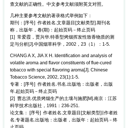
查文献的正确性。中文参考文献须附英文对照。
几种主要参考文献的著录格式举例如下：
期刊：[序号] 作者姓名.文章题目[文献类型].期刊名
称，出版年，卷(期)：起始页码－终止页码
[1] 常爱霞，贾兴华.特香型烤烟挥发性致香物质的测
定与分析[J].中国烟草科学，2002，23（1）：1-5.
CHANG A X, JIA X H. Identification and analysis of
volatile aroma and flavor constituents of flue-cured
tobacco with special flavoring aroma[J]. Chinese
Tobacco Science, 2002, 23(1):1-5.
专著：[序号] 作者姓名.书名.出版地：出版者，出版
年.起始页码－终止页码
[2] 曹志洪.优质烤烟生产的土壤与施肥[M].南京：江苏
科学技术出版社，1991：236-251.
论文集： [序号] 作者姓名.文章题目[文献类型]∥作者姓
名.专著题名.出版地：出版者，出版年：起始页码－终
止页码.