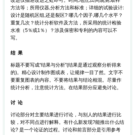
改进仅描述改进之处即可。时间,地点,田间观测,取样
方法等；所用仪器,分析方法和标准；详细的试验设计:
设计是随机区组,还是裂区? 哪几个因子,哪几个水平？
重复几次？统计分析软件及方法，所采用的统计检验
水准（5％或1％）？涉及保密和专利的内容可以不
写。
结 果
标题不要写成“结果与分析”(结果是通过观察分析得来
的)。精心设计制作图或表，让规律一目了然。文字不
要重复图表的内容。不要将结果与结论相混。尽量作
统计分析，注意统计方法。在结果部分应避免讨论。
讨 论
讨论部分对主要结果进行讨论，与别人的结果进行比
较，对不同点进行解释。有什么新发现?能推出什么结
论? 是一个论证的过程。讨论和前言部分是引用参考