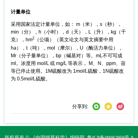
计量单位
采用国家法定计量单位，如： m（米），s（秒），
min（分），h（小时），d（天），L（升），kg（千
2
克），hm
（公顷）（英文论文与英文摘要中用
ha），t（吨），mol（摩尔），U（酶活力单位），
Mr（分子量单位），bp（碱基对）等。mL不可写成
ml。浓度用 mol/L 或 mg/L 等表示， M、N、ppm、亩
等已停止使用。1M硫酸改为 1mol/L硫酸，1N硫酸改
为 0.5mol/L硫酸。
分享到:
版权所有 © 《中国烟草科学》编辑部
鲁ICP备09082869号-8