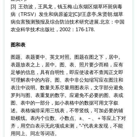
[3] 王劲波，王凤龙，钱玉梅.山东烟区烟草环斑病毒
病（TRSV）发生和病原鉴定[C]//王彦亭,朱贤朝.烟草
病虫害预测预报及综合防治技术研究进展.北京：中国
农业科学技术出版社，2002：176-178.
图和表
图题、表题要中、英文对照。图题在图之下，居中。
表题放表之上，居中。图、表、照片要少而精，应有
足够的信息，具有自明性，即应使读者不查阅正文即
可理解表中的内容。图、表中非公知缩写应在图注和
表注中说明。数量关系尽量用图表示，文字部分避免
罗列与图、表重复的数字。应避免不必要的图、表或
图、表中的一部分，如小表格中的数据可用文字叙
述。表格编排采用三线表，不带竖线，可加必要的辅
助横线。表内个位数、小数点、±、－、＋等应上下对
齐，用空白表示无此项或未测，“-”代表未发现，不能
用同上、同左等词语。