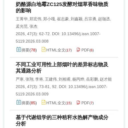
奶酪源白地霉ZC125发酵对烟草香味物质
的影响
王菁华
郑宏伟
郑小嘎
崔志豪
刘鑫颖
吕宗勇
赵珈丞
,
,
,
,
,
,
,
孟光范
张杰
,
2026, 47(3): 62-72.
DOI:
10.13496/j.issn.1007-
5119.2026.03.008
摘要
(
78
)
HTML全文
PDF
(
17
)
(
6
)
不同工业可用性上部烟叶的差异标志物及
其通路分析
严寒
张翔
李将
王建伟
刘相甫
杨丙烨
岳彩鹏
赵才能
,
,
,
,
,
,
,
2026, 47(3): 73-81, 92.
DOI:
10.13496/j.issn.1007-
5119.2026.03.009
摘要
(
85
)
HTML全文
PDF
(
15
)
(
7
)
基于代谢组学的三种秸秆水热解产物成分
分析