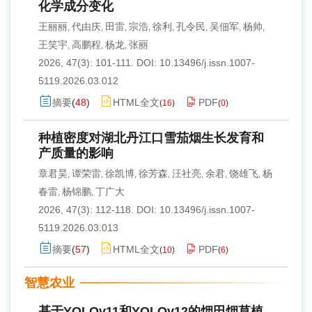
化学成分变化
王丽丽
代由庆
田雷
宗浩
徐利
孔令民
吴佃军
杨帅
,
,
,
,
,
,
,
,
王笑宇
高鹏程
杨龙
张丽
,
,
,
2026, 47(3): 101-111.
DOI:
10.13496/j.issn.1007-
5119.2026.03.012
摘要
(
48
)
HTML全文
PDF
(
16
)
(
0
)
种植密度对湖北丹江口雪茄烟生长发育和
产质量的影响
章君昊
谭荣雷
徐凯博
徐芳森
汪社亮
余君
饶雄飞
杨
,
,
,
,
,
,
,
春雷
杨锦鹏
丁广大
,
,
2026, 47(3): 112-118.
DOI:
10.13496/j.issn.1007-
5119.2026.03.013
摘要
(
57
)
HTML全文
PDF
(
10
)
(
6
)
智慧农业
基于YOLOv11和YOLOv12的烟田烟草植