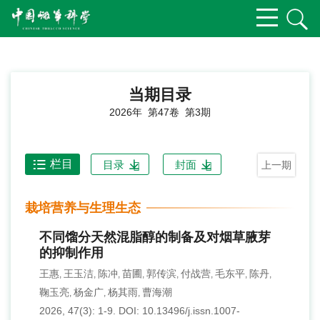
当期目录
2026年 第47卷 第3期
栏目
目录
封面
上一期
栽培营养与生理生态
不同馏分天然混脂醇的制备及对烟草腋芽
的抑制作用
王惠
王玉洁
陈冲
苗圃
郭传滨
付战营
毛东平
陈丹
,
,
,
,
,
,
,
,
鞠玉亮
杨金广
杨其雨
曹海潮
,
,
,
2026, 47(3): 1-9.
DOI:
10.13496/j.issn.1007-