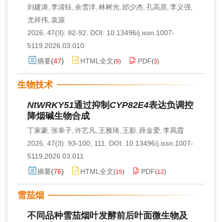
刘建涛
李清钰
余雪洋
林树光
邰少杰
孔高原
李义强
,
,
,
,
,
,
,
尤祥伟
袁源
,
2026, 47(3): 82-92.
DOI:
10.13496/j.issn.1007-
5119.2026.03.010
摘要
(
47
)
HTML全文
PDF
(
9
)
(
3
)
生物技术
NtWRKY51
通过抑制
CYP82E4
表达负调控
降烟碱生物合成
丁家豪
张幸子
许艺凡
王雅琦
王影
薛金爱
李凤霞
,
,
,
,
,
,
2026, 47(3): 93-100, 111.
DOI:
10.13496/j.issn.1007-
5119.2026.03.011
摘要
(
76
)
HTML全文
PDF
(
15
)
(
12
)
雪茄烟
不同品种雪茄烟叶发酵前后叶面微生物及