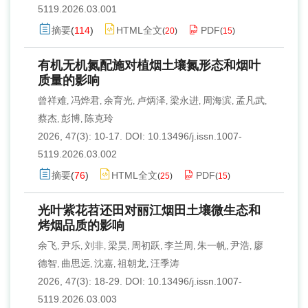
5119.2026.03.001
摘要
(
114
)
HTML全文
PDF
(
20
)
(
15
)
有机无机氮配施对植烟土壤氮形态和烟叶
质量的影响
曾祥难
冯烨君
余育光
卢炳泽
梁永进
周海滨
孟凡武
,
,
,
,
,
,
,
蔡杰
彭博
陈克玲
,
,
2026, 47(3): 10-17.
DOI:
10.13496/j.issn.1007-
5119.2026.03.002
摘要
(
76
)
HTML全文
PDF
(
25
)
(
15
)
光叶紫花苕还田对丽江烟田土壤微生态和
烤烟品质的影响
余飞
尹乐
刘非
梁昊
周初跃
李兰周
朱一帆
尹浩
廖
,
,
,
,
,
,
,
,
德智
曲思远
沈嘉
祖朝龙
汪季涛
,
,
,
,
2026, 47(3): 18-29.
DOI:
10.13496/j.issn.1007-
5119.2026.03.003