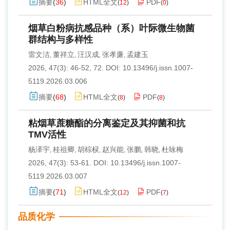
摘要
(
36
)
HTML全文
PDF
(
12
)
(
0
)
烟草白粉病抗感品种（系）叶际微生物菌
群结构与多样性
雷文洁
董祥立
汪汉成
张孝廉
孟建玉
,
,
,
,
2026, 47(3): 46-52, 72.
DOI:
10.13496/j.issn.1007-
5119.2026.03.006
摘要
(
68
)
HTML全文
PDF
(
8
)
(
8
)
粘烟草蔗糖酯的分离鉴定及其抑菌和抗
TMV活性
杨泽宇
桂祖卿
胡棕棂
赵兴能
张鹏
韩晓
杜咏梅
,
,
,
,
,
,
2026, 47(3): 53-61.
DOI:
10.13496/j.issn.1007-
5119.2026.03.007
摘要
(
71
)
HTML全文
PDF
(
12
)
(
7
)
品质化学