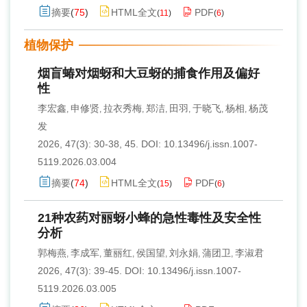
摘要
(
75
)
HTML全文
PDF
(
11
)
(
6
)
植物保护
烟盲蝽对烟蚜和大豆蚜的捕食作用及偏好
性
李宏鑫
申修贤
拉衣秀梅
郑洁
田羽
于晓飞
杨相
杨茂
,
,
,
,
,
,
,
发
2026, 47(3): 30-38, 45.
DOI:
10.13496/j.issn.1007-
5119.2026.03.004
摘要
(
74
)
HTML全文
PDF
(
15
)
(
6
)
21种农药对丽蚜小蜂的急性毒性及安全性
分析
郭梅燕
李成军
董丽红
侯国望
刘永娟
蒲团卫
李淑君
,
,
,
,
,
,
2026, 47(3): 39-45.
DOI:
10.13496/j.issn.1007-
5119.2026.03.005