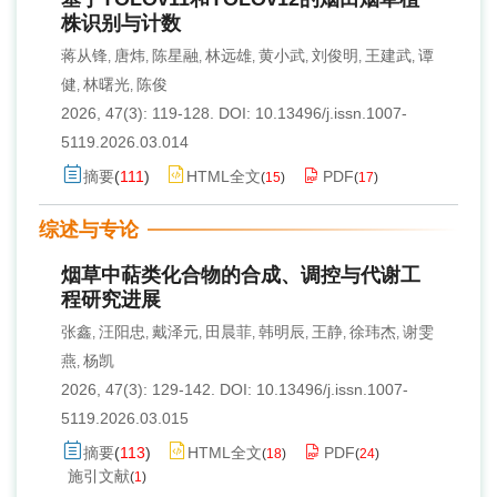
株识别与计数
蒋从锋
唐炜
陈星融
林远雄
黄小武
刘俊明
王建武
谭
,
,
,
,
,
,
,
健
林曙光
陈俊
,
,
2026, 47(3): 119-128.
DOI:
10.13496/j.issn.1007-
5119.2026.03.014
摘要
(
111
)
HTML全文
PDF
(
15
)
(
17
)
综述与专论
烟草中萜类化合物的合成、调控与代谢工
程研究进展
张鑫
汪阳忠
戴泽元
田晨菲
韩明辰
王静
徐玮杰
谢雯
,
,
,
,
,
,
,
燕
杨凯
,
2026, 47(3): 129-142.
DOI:
10.13496/j.issn.1007-
5119.2026.03.015
摘要
(
113
)
HTML全文
PDF
(
18
)
(
24
)
施引文献
(
1
)