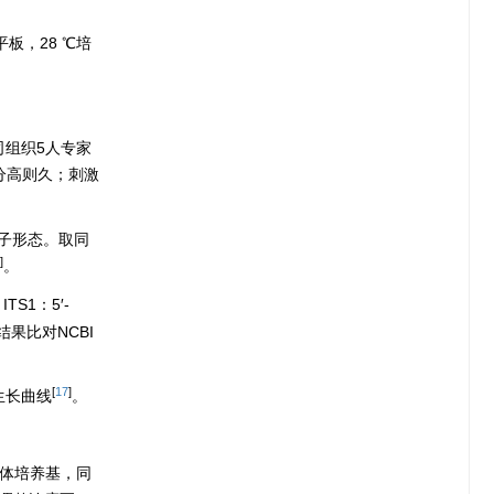
板，28 ℃培
司组织5人专家
分高则久；刺激
孢子形态。取同
]
。
TS1：5′-
序结果比对NCBI
[
17
]
胞生长曲线
。
D液体培养基，同