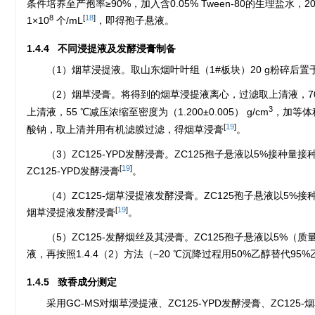
条件培养至产孢率≥90%，加入含0.05% Tween-80的生理盐水，
8
[
18
]
1×10
个/mL
，即得孢子悬液。
1.4.4 不同浸提液及发酵浸膏制备
（1）烟草浸提液。取山东烟叶叶组（1#板块）20 g粉碎后置于
（2）烟草浸膏。将得到的烟草浸提液离心，过滤取上清液，70 ℃减
3
上清液，55 ℃减压浓缩至密度为（1.200±0.005） g/cm
，加等体
[
19
]
酸钠，取上清并用有机滤膜过滤，得烟草浸膏
。
（3）ZC125-YPD发酵浸膏。ZC125孢子悬液以5%接种量接种于
[
19
]
ZC125-YPD发酵浸膏
。
（4）ZC125-烟草浸提液发酵浸膏。ZC125孢子悬液以5%接种量
[
19
]
烟草浸提液发酵浸膏
。
（5）ZC125-发酵烟丝及其浸膏。ZC125孢子悬液以5%（质
液，再按照1.4.4（2）方法（−20 ℃沉降过程用50%乙醇替代9
1.4.5 致香成分测定
采用GC-MS对烟草浸提液、ZC125-YPD发酵浸膏、ZC12