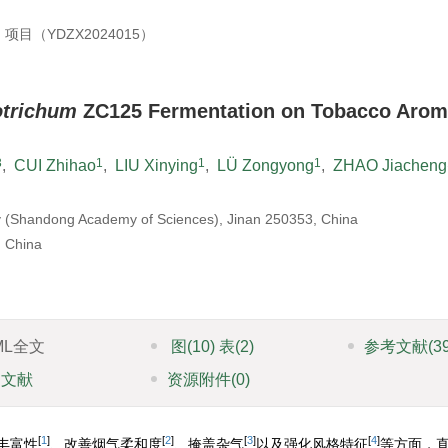
（YDZX2024015）
otrichum
ZC125 Fermentation on Tobacco Aro
3
1
1
1
,
CUI Zhihao
,
LIU Xinying
,
LÜ Zongyong
,
ZHAO Jiacheng
gy (Shandong Academy of Sciences), Jinan 250353, China
, China
ML全文
图
(10)
表
(2)
参考文献
(3
引文献
资源附件
(0)
[
1
]
[
2
]
[
3
]
[
4
]
丰富性
、改善烟气柔和度
、掩盖杂气
以及强化风格特征
等方面，