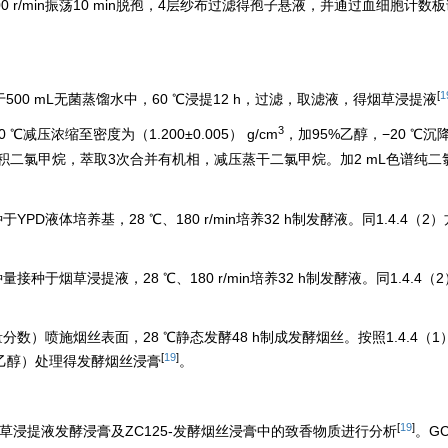
200 r/min振荡10 min脱孢，4层纱布过滤得孢子悬液，并通过血细胞计
[
1
500 mL无菌蒸馏水中，60 ℃浸提12 h，过滤，取滤液，得烟草浸提液
3
压浓缩至密度为（1.200±0.005） g/cm
，加95%乙醇，−20 ℃沉降
积二氯甲烷，萃取3次合并有机相，减压蒸干二氯甲烷。加2 mL色谱纯二
YPD液体培养基，28 ℃、180 r/min培养32 h制发酵液。同1.4.4（
接种于烟草浸提液，28 ℃、180 r/min培养32 h制发酵液。同1.4.4
量分数）喷施烟丝表面，28 ℃静态发酵48 h制成发酵烟丝。按照1.4.4（
[
19
]
5%乙醇）处理得发酵烟丝浸膏
。
[
19
]
5-烟草浸提液发酵浸膏及ZC125-发酵烟丝浸膏中的致香物质进行分析
。GC