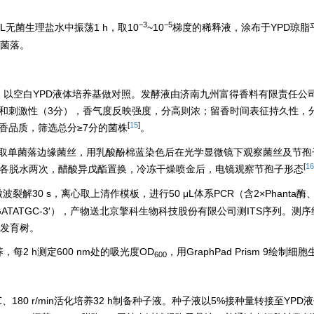
−3
−5
L无菌生理盐水中振荡1 h，取10
~10
梯度的稀释液，涂布于YPD琼脂平
菌落。
养48 h，以空白YPD液体培养基做对照。发酵液由济南九州富得香料有限责任公
）和刺激性（3分），香气度反映强度，分高则浓；留香时间表征持久性，
[
15
]
香品质，筛选总分≥7分的菌株
。
 h，取单菌落边缘菌丝，用乳酸酚棉蓝染色后在光学显微镜下观察菌丝及节
[
16
00%）各脱水两次，醋酸异戊酯置换，冷冻干燥喷金后，电镜观察节孢子形态
，微波裂解30 s，离心取上清作模板，进行50 μL体系PCR（含2×Phanta酶、I
TTATTGATATGC-3′），产物送北京擎科生物科技股份有限公司测ITS序列。测
统发育树。
养，每2 h测定600 nm处的吸光度OD
，用GraphPad Prism 9绘制细
600
 ℃、180 r/min活化培养32 h制备种子液。种子液以5%接种量转接至YP