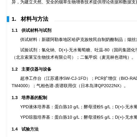
异，为建立天然、安全的烟草生物增香技术提供理论依据和数据支
1. 材料与方法
1.1 供试材料与试剂
供试材料：新疆阿勒泰地区哈萨克族牧民自制奶酪制品；烟丝
试验试剂：氯化钠、D(+)-无水葡萄糖、吐温-80（国药集
（北京索莱宝生物技术有限公司）；二氯甲烷（麦克林色谱纯）。
1.2 主要仪器与设备
超净工作台（江苏通净SW-CJ-1FD）；PCR扩增仪（BIO-RAD
TM4000）；气相色谱-质谱联用仪（日本岛津QP2022NX）。
1.3 培养基的配制
YPD液体培养基：蛋白胨10 g/L；酵母浸粉5 g/L；D(+)-无水葡萄
YPD琼脂培养基：蛋白胨10 g/L；酵母浸粉5 g/L；D(+)-无水葡萄糖
1.4 试验方法