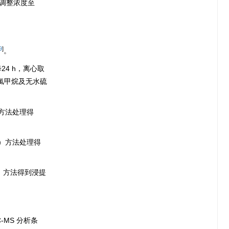
数板调整浓度至
9
]
。
24 h，离心取
氯甲烷及无水硫
2）方法处理得
（2）方法处理得
1）方法得到浸提
-MS 分析条