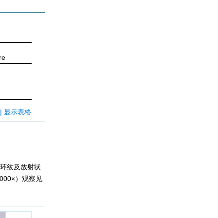
re
| 显示表格
环纹及放射状
000
×）观察见