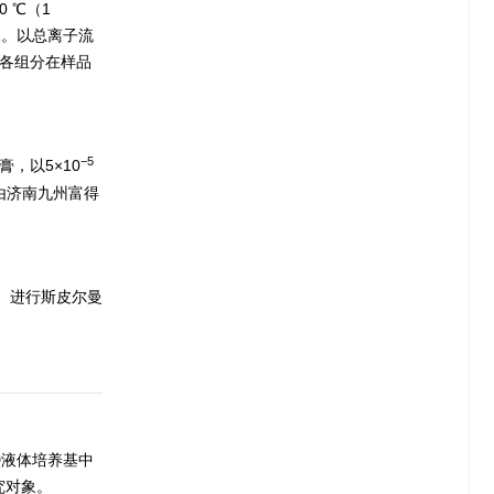
0 ℃（1
T11。以总离子流
表征各组分在样品
−5
膏，以5×10
，由济南九州富得
节）进行斯皮尔曼
PD液体培养基中
究对象。