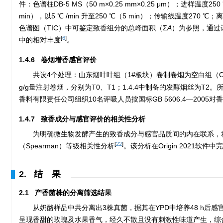
件：色谱柱DB-5 MS（50 m×0.25 mm×0.25 μm）；进样温度2
min），以5 ℃ /min 升至250 ℃（5 min）；传输线温度270 
色谱图（TIC）中可鉴定致香组分的总峰面积（Σ
A
）为参照，通过
[
6
]
中的相对丰度
。
1.4.6 卷烟增香感官评价
共设4个处理：山东烟叶叶组（1#板块）卷制卷烟为空白组（CK）；
g/g量注射卷烟，分别为T0、T1；1.4.4中制备的发酵烟丝为T2
香料有限责任公司组织10名评吸人员按国标GB 5606.4—2005
1.4.7 致香成分与感官评价的相关性分析
为明确微生物发酵产生的致香成分与感官品质间的内在联系，将GC
[
22
]
（Spearman）等级相关性分析
。该分析在Origin 2021软件中完
2. 结 果
2.1 产香菌株的分离筛选结果
从奶酪样品中共分离出3株真菌，据其在YPD中培养48 h后感
呈现香甜的玫瑰及水果香气，经久不散且没有刺激性味道产生，综合