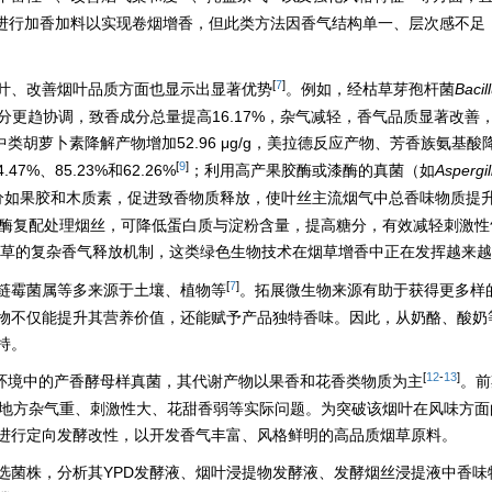
进行加香加料以实现卷烟增香，但此类方法因香气结构单一、层次感不足
[
7
]
叶、改善烟叶品质方面也显示出显著优势
。例如，经枯草芽孢杆菌
Bacill
分更趋协调，致香成分总量提高16.17%，杂气减轻，香气品质显著改善
中类胡萝卜素降解产物增加52.96 μg/g，美拉德反应产物、芳香族氨基
[
9
]
%、85.23%和62.26%
；利用高产果胶酶或漆酶的真菌（如
Aspergil
如果胶和木质素，促进致香物质释放，使叶丝主流烟气中总香味物质提升64
维素酶复配处理烟丝，可降低蛋白质与淀粉含量，提高糖分，有效减轻刺激
草的复杂香气释放机制，这类绿色生物技术在烟草增香中正在发挥越来越
[
7
]
链霉菌属等多来源于土壤、植物等
。拓展微生物来源有助于获得更多样
物不仅能提升其营养价值，还能赋予产品独特香味。因此，从奶酪、酸奶
持。
[
12
-
13
]
环境中的产香酵母样真菌，其代谢产物以果香和花香类物质为主
。前
在地方杂气重、刺激性大、花甜香弱等实际问题。为突破该烟叶在风味方面
进行定向发酵改性，以开发香气丰富、风格鲜明的高品质烟草原料。
选菌株，分析其YPD发酵液、烟叶浸提物发酵液、发酵烟丝浸提液中香味