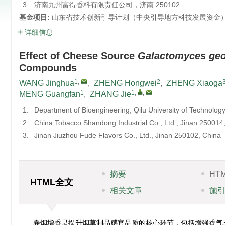
3.
济南九州富得香料有限责任公司，济南 250102
基金项目:
山东省技术创新引导计划（中央引导地方科技发展资金）项目
详细信息
Effect of Cheese Source
Galactomyces ge
Compounds
1
,
2
WANG Jinghua
,
ZHENG Hongwei
,
ZHENG Xiaoga
1
1
,
,
MENG Guangfan
,
ZHANG Jie
1.
Department of Bioengineering, Qilu University of Technolo
2.
China Tobacco Shandong Industrial Co., Ltd., Jinan 250014
3.
Jinan Jiuzhou Fude Flavors Co., Ltd., Jinan 250102, China
摘要
HT
HTML全文
相关文章
施
卷烟增香是提升烟草制品感官品质的核心环节，包括增强香气