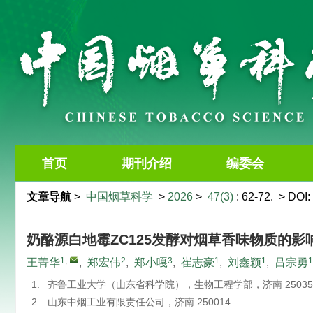
首页
期刊介绍
编委会
文章导航
>
中国烟草科学
>
2026
>
47(3)
: 62-72.
> DOI:
奶酪源白地霉ZC125发酵对烟草香味物质的影
1
,
2
3
1
1
1
王菁华
,
郑宏伟
,
郑小嘎
,
崔志豪
,
刘鑫颖
,
吕宗勇
1.
齐鲁工业大学（山东省科学院），生物工程学部，济南 25035
2.
山东中烟工业有限责任公司，济南 250014