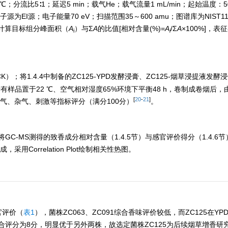
50 ℃；分流比5∶1；延迟5 min；载气He；载气流量1 mL/min；起始温度：5
℃；离子源为EI源；电子能量70 eV；扫描范围35～600 amu；图谱库为NIS
计算目标组分峰面积（
A
）与Σ
A
的比值[相对含量(%)=
A
/Σ
A
×100%]，
i
i
将1.4.4中制备的ZC125-YPD发酵浸膏、ZC125-烟草浸提液发酵浸
。所有样品置于22 ℃、空气相对湿度65%环境下平衡48 h，卷制成卷烟后
[
20
-
21
]
对香气、杂气、刺激等指标评分（满分100分）
。
-MS测得的致香成分相对含量（1.4.5节）与感官评价得分（1.4.6
成，采用Correlation Plot绘制相关性热图。
官评价（
表1
），菌株ZC063、ZC091综合香味评价较低，而ZC125在Y
评分为8分，明显优于另外两株，故选定菌株ZC125为后续烟草增香研