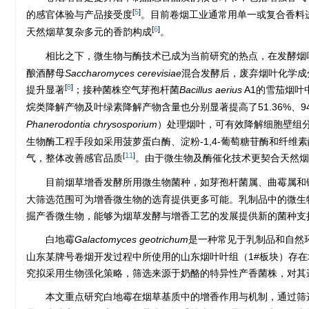
[
5
]
的感官体验与产品接受度
。目前卷烟工业通常用单一或复合香料
[
6
]
天然烟草复杂多元的香韵构成
。
相比之下，微生物与酶技术已成为当前研究的热点，在发酵烟
酿酒酵母
Saccharomyces cerevisiae
混合发酵后，废弃烟叶化学成
[
8
]
提升显著
；接种菌株空气芽孢杆菌
Bacillus aerius
A1的雪茄烟叶
烷类降解产物及叶绿素降解产物含量也分别显著提高了51.36%、94.47
Phanerodontia chrysosporium
）处理烟叶，可有效降解细胞壁组分
生物酶工程手段如采用菠萝蛋白酶、淀粉-1,4-葡萄糖苷酶和纤
[
11
]
气，整体改善感官品质
。由于微生物及酶催化技术更契合天然烟
目前烟草增香发酵所用微生物菌种，如芽孢杆菌属、曲霉属和
大筛选范围可为增香微生物的选育提供更多可能。乳制品中的微生
掘产香微生物，能够为烟草发酵与增香工艺的发展提供新的菌种支
白地霉
Galactomyces geotrichum
是一种常见于乳制品和自然
山东某牌号卷烟开发过程中所使用的山东烟叶叶组（1#板块）存
究拟采用生物强化策略，筛选来源于奶酪的特异性产香菌株，对其
本文重点研究白地霉在烟草基质中的增香作用与机制，通过筛