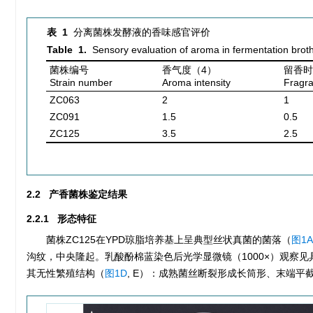
表 1
分离菌株发酵液的香味感官评价
Table 1.
Sensory evaluation of aroma in fermentation broth 
菌株编号
香气度（4）
留香时
Strain number
Aroma intensity
Fragra
ZC063
2
1
ZC091
1.5
0.5
ZC125
3.5
2.5
2.2 产香菌株鉴定结果
2.2.1 形态特征
菌株ZC125在YPD琼脂培养基上呈典型丝状真菌的菌落（
图1A
沟纹，中央隆起。乳酸酚棉蓝染色后光学显微镜（
1000
×）观察见
其无性繁殖结构（
图1D
, E）：成熟菌丝断裂形成长筒形、末端平截的节孢子