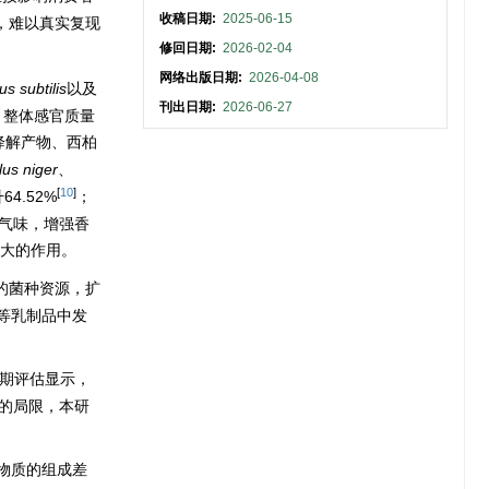
收稿日期:
2025-06-15
，难以真实复现
修回日期:
2026-02-04
网络出版日期:
2026-04-08
us subtilis
以及
刊出日期:
2026-06-27
，整体感官质量
酸降解产物、西柏
lus niger
、
[
10
]
.52%
；
性气味，增强香
大的作用。
的菌种资源，扩
等乳制品中发
期评估显示，
的局限，本研
物质的组成差