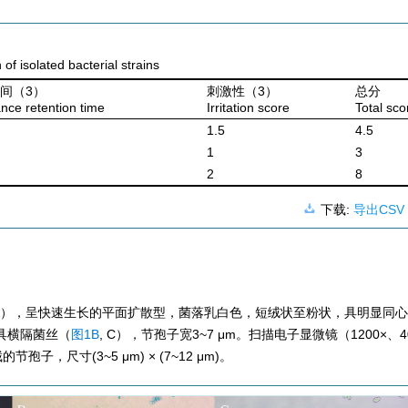
of isolated bacterial strains
间（3）
刺激性（3）
总分
nce retention time
Irritation score
Total sco
1.5
4.5
1
3
2
8
下载:
导出CSV
），呈快速生长的平面扩散型，菌落乳白色，短绒状至粉状，具明显同心
具横隔菌丝（
图1B
, C），节孢子宽3~7 μm。扫描电子显微镜（
1200
×、
4
，尺寸(3~5 μm) × (7~12 μm)。