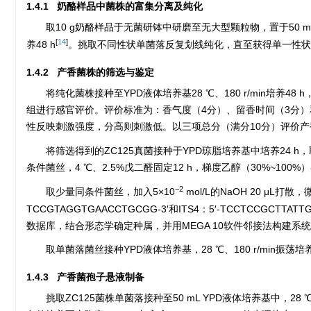
1.4.1 奶酪样品中菌株的富集分离及纯化
取10 g奶酪样品于无菌研钵中研磨至无大型颗粒物，置于50 m
[
14
]
养48 h
。挑取不同性状单菌落反复划线纯化，直至获得单一性状
1.4.2 产香菌株的筛选与鉴定
将纯化菌株接种至YPD液体培养基28 ℃、180 r/min培
组进行感官评价。评价标准为：香气度（4分）、留香时间（3分
性反映刺激强度，分高则刺激低。以三项总分（满分10分）评价产
将筛选得到的ZC125真菌接种于YPD琼脂培养基中培养24
条件菌丝，4 ℃、2.5%戊二醛固定12 h，梯度乙醇（30%~1
−2
取少量同条件菌丝，加入5×10
mol/L的NaOH 20 μL打散
TCCGTAGGTGAACCTGCGG-3′和ITS4：5′-TCCTCCGC
数据库，结合形态学确定种属，并用MEGA 10软件邻接法构建系
取单菌落菌丝接种YPD液体培养基，28 ℃、180 r/min振荡培
1.4.3 产香菌孢子悬液制备
挑取ZC125菌株单菌落接种至50 mL YPD液体培养基中，28