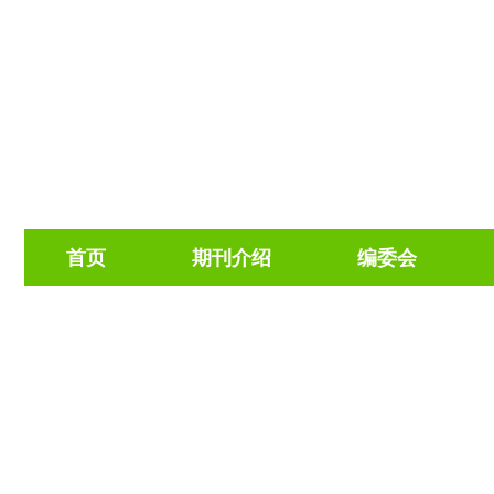
首页
期刊介绍
编委会
文章导航
>
中国烟草科学
>
2026
>
47(3)
: 73-81, 92.
> D