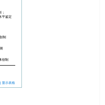
析；
水平鉴定
创制
测
体创制
| 显示表格