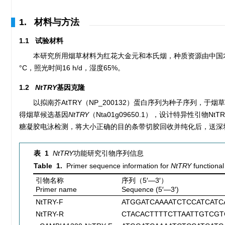
1. 材料与方法
1.1 试验材料
本研究所用烟草材料为红花大金元和本氏烟，种质资源由中国
°C，照光时间16 h/d，湿度65%。
1.2
NtTRY
基因克隆
以拟南芥AtTRY（NP_200132）蛋白序列为种子序列，于
得烟草候选基因
NtTRY
（Nta01g09650.1），设计特异性引物NtTR
糖凝胶电泳检测，将大小正确的目的条带切胶回收并纯化后，送深
表 1
NtTRY
功能研究引物序列信息
Table 1.
Primer sequence information for
NtTRY
functional
引物名称
序列（5′—3′）
Primer name
Sequence (5′—3′)
NtTRY-F
ATGGATCAAAATCTCCATCATC
NtTRY-R
CTACACTTTTCTTAATTGTCGT