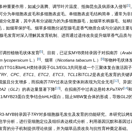
[
1
]
多种重要作用，如减少蒸腾、调节叶片温度、抵御昆虫及病原体入侵等
可分为单细胞表皮毛和多细胞表皮毛。单细胞表皮毛结构简单，通常为非
能分化显著，其中具有分泌能力的为多细胞腺毛，如烟草长柄腺毛、短柄
毛，如烟草保护毛。烟草多细胞分泌型腺毛是香气物质合成与分泌的主要
腺毛发育对深入理解其发育机制、进而通过遗传改良提升烟草香气品质与
[
5
]
因子可调控植物毛状体发育
。目前，已证实MYB类转录因子对拟南芥（
Arabi
[
8
]
[
9
]
m lycopersicum
L.）
、烟草（
Nicotiana tabacum
L.）
等物种毛状体
白TTG1和bHLH类转录因子GL3/EGL3共同形成一个三聚体复合激活因
TRY
、
CPC
、
ETC1
、
ETC2
、
ETC3
、
TCL1
和
TCL2
是表皮毛发育的关键
[
12
]
成簇且分支增多，而拟南芥
TRY
过表达突变体则表现为完全无毛
。异源
[
13
]
[
14
]
RA2
（
GL2
）的表达量显著下降
。在拟南芥中过表达悬铃木
PaTRY
L1/MYB23蛋白竞争结合bHLH蛋白，阻止MBW复合体的形成，导致
GL2
-MYB转录因子
TRY
对多细胞腺毛发生及发育的功能研究。本研究以烤
息学分析，进行亚细胞定位及组织表达模式分析，利用基因沉默和基因过
发育的分子机制提供理论依据，并为烟草品质改良与抗性育种奠定基础。