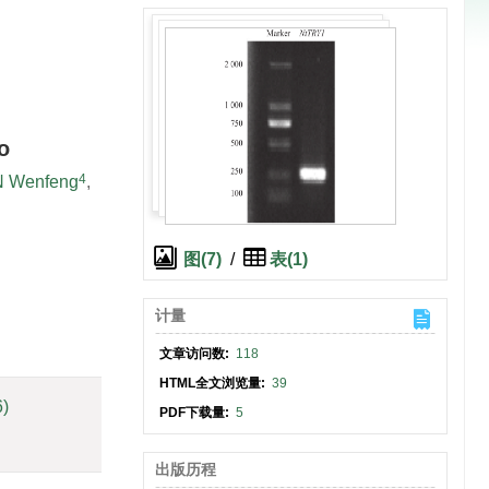
o
4
N Wenfeng
,
图(7)
/
表(1)
计量
文章访问数:
118
HTML全文浏览量:
39
6)
PDF下载量:
5
出版历程