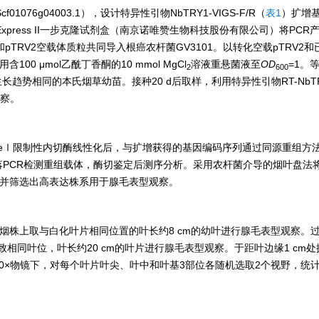
Scf01076g04003.1），设计特异性引物NbTRY1-VIGS-F/R（
表1
）扩增
lonExpress II一步克隆试剂盒（南京诺唯赞生物科技股份有限公司）将PCR
pTRV2空载体质粒共同导入根癌农杆菌GV3101。以转化空载pTRV2和
 μmol乙酰丁香酮的10 mmol MgCl
溶液重悬菌液至
OD
=1。
2
600
且生长趋势相同的本氏烟草幼苗。接种20 d后取样，利用特异性引物RT-NbTR
观察。
经SpeⅠ限制性内切酶线性化后，与扩增获得的基因编码序列通过同源重组方
落PCR检测重组载体，酶切鉴定后测序分析。采用农杆菌介导的烟叶盘法
并筛选出高表达株系用于腺毛表型观察。
默烟株上取与白化叶片相同位置的叶长约8 cm的幼叶进行腺毛表型观察。
同叶位，叶长约20 cm的叶片进行腺毛表型观察。于距叶边缘1 cm
）于20×物镜下，对每个叶片叶尖、叶中和叶基3部位各随机选取2个视野，统