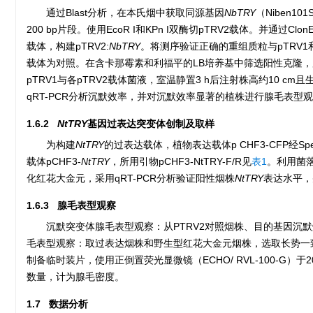
通过Blast分析，在本氏烟中获取同源基因
NbTRY
（Niben101
200 bp片段。使用EcoR I和KPn I双酶切pTRV2载体。并通过C
载体，构建pTRV2:
NbTRY
。将测序验证正确的重组质粒与pTRV1和
载体为对照。在含卡那霉素和利福平的LB培养基中筛选阳性克隆，用含100
pTRV1与各pTRV2载体菌液，室温静置3 h后注射株高约10 cm
qRT-PCR分析沉默效率，并对沉默效率显著的植株进行腺毛表型
1.6.2
NtTRY
基因过表达突变体创制及取样
为构建
NtTRY
的过表达载体，植物表达载体p CHF3-CFP
载体pCHF3-
NtTRY
，所用引物pCHF3-NtTRY-F/R见
表1
。利用菌
化红花大金元，采用qRT-PCR分析验证阳性烟株
NtTRY
表达水平，
1.6.3 腺毛表型观察
沉默突变体腺毛表型观察：从PTRV2对照烟株、目的基因沉
毛表型观察：取过表达烟株和野生型红花大金元烟株，选取长势一致相
制备临时装片，使用正倒置荧光显微镜（ECHO/ RVL-100-G
数量，计为腺毛密度。
1.7 数据分析