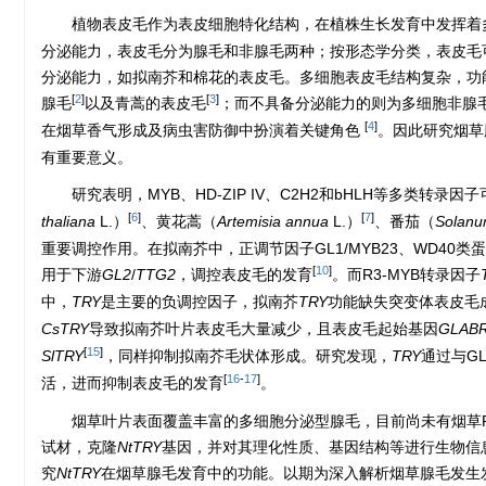
植物表皮毛作为表皮细胞特化结构，在植株生长发育中发挥着
分泌能力，表皮毛分为腺毛和非腺毛两种；按形态学分类，表皮毛
分泌能力，如拟南芥和棉花的表皮毛。多细胞表皮毛结构复杂，功
[
2
]
[
3
]
腺毛
以及青蒿的表皮毛
；而不具备分泌能力的则为多细胞非腺
[
4
]
在烟草香气形成及病虫害防御中扮演着关键角色
。因此研究烟草
有重要意义。
研究表明，MYB、HD-ZIP IV、C2H2和bHLH等多类转录
[
6
]
[
7
]
thaliana
L.）
、黄花蒿（
Artemisia annua
L.）
、番茄（
Solanu
重要调控作用。在拟南芥中，正调节因子GL1/MYB23、WD40类蛋
[
10
]
用于下游
GL2
/
TTG2
，调控表皮毛的发育
。而R3-MYB转录因子
中，
TRY
是主要的负调控因子，拟南芥
TRY
功能缺失突变体表皮毛
CsTRY
导致拟南芥叶片表皮毛大量减少，且表皮毛起始基因
GLAB
[
15
]
SlTRY
，同样抑制拟南芥毛状体形成。研究发现，
TRY
通过与G
[
16
-
17
]
活，进而抑制表皮毛的发育
。
烟草叶片表面覆盖丰富的多细胞分泌型腺毛，目前尚未有烟草R3
试材，克隆
NtTRY
基因，并对其理化性质、基因结构等进行生物信
究
NtTRY
在烟草腺毛发育中的功能。以期为深入解析烟草腺毛发生