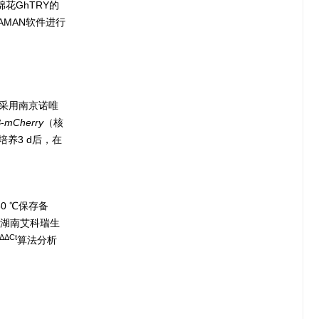
、棉花GhTRY的
AMAN软件进行
采用南京诺唯
B
-
mCherry
（核
养3 d后，在
0 ℃保存备
用湖南艾科瑞生
ΔΔCt
算法分析