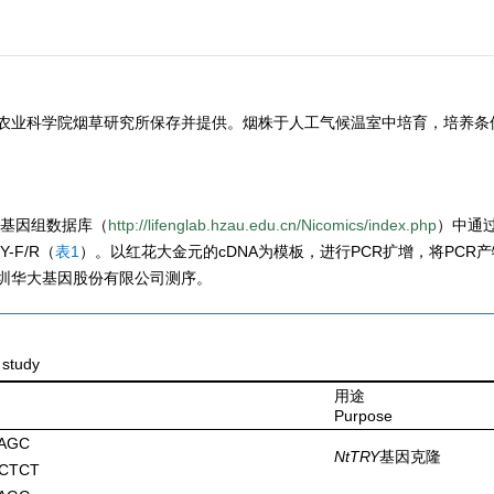
农业科学院烟草研究所保存并提供。烟株于人工气候温室中培育，培养条件
烟草基因组数据库（
http://lifenglab.hzau.edu.cn/Nicomics/index.php
）中通过
Y-F/R（
表1
）。以红花大金元的cDNA为模板，进行PCR扩增，将PCR产
圳华大基因股份有限公司测序。
 study
用途
Purpose
AGC
NtTRY
基因克隆
CTCT