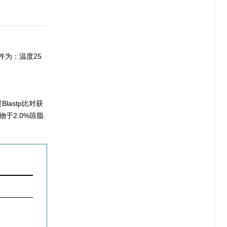
为：温度25
Blastp比对获
物于2.0%琼脂