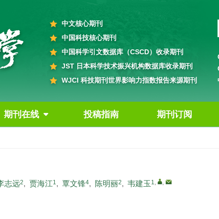
中文核心期刊
中国科技核心期刊
中国科学引文数据库（CSCD）收录期刊
JST 日本科学技术振兴机构数据库收录期刊
WJCI 科技期刊世界影响力指数报告来源期刊
期刊在线
投稿指南
期刊订阅
2
1
4
2
1
,
,
李志远
,
贾海江
,
覃文锋
,
陈明丽
,
韦建玉