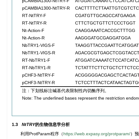
pCAMBIA1300-NtTRY-F
ATGGATCAAAATCTCCATCATC
pCAMBIA1300-NtTRY-R
CACTTTTCTTAATTGTCGTCT
RT-NtTRY-F
CGATGTTGCAGCCATGAAGA
RT-NtTRY-R
CTTCTGCTGTTCTCCCTGGT
Nt-Action-F
CAAGGAAATCACCGCTTTGG
Nt-Action-R
AAGGGATGCGAGGATGGA
NbTRY1-VIGS-F
TAAGGTTACCGAATTCATGGAT
NbTRY1-VIGS-R
AGACGCGTGAGCTCGGTACCT
RT-NbTRY1-F
ATGGATCAAAATCTCCATCATC
RT-NbTRY1-R
TCTATTTCTTCTGCTCTTCTC
pCHF3-NtTRY-F
ACGGGGGACGAGCTCACTAGT
pCHF3-NtTRY-R
TCTCCTTTACTCATAACTAGTG
注：下划线标注碱基代表限制性内切酶序列。
Note: The underlined bases represent the restriction endo
1.3
NtTRY
的生物信息学分析
利用ProtParam程序（
https://web.expasy.org/protparam/
）预