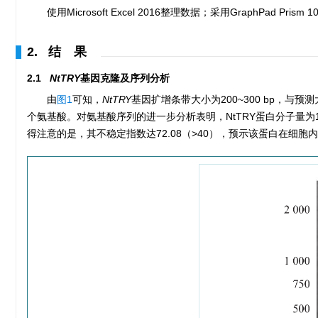
使用Microsoft Excel 2016整理数据；采用GraphPad Prism 1
2. 结 果
2.1
NtTRY
基因克隆及序列分析
由
图1
可知，
NtTRY
基因扩增条带大小为200~300 bp，与
个氨基酸。对氨基酸序列的进一步分析表明，NtTRY蛋白分子量为10.
得注意的是，其不稳定指数达72.08（>40），预示该蛋白在细