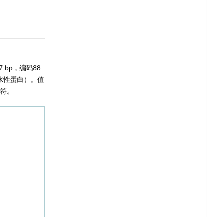
 bp，编码88
亲水性蛋白）。值
相符。