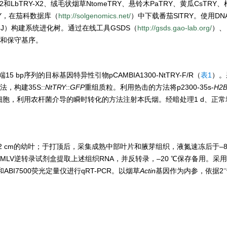
-X2和LbTRY-X2、绒毛状烟草NtomeTRY、悬铃木PaTRY、黄瓜CsTRY
RY，在茄科数据库（
http://solgenomics.net/
）中下载番茄SlTRY。使用DN
ng，NJ）构建系统进化树。通过在线工具GSDS（
http://gsds.gao-lab.org/
）、
和保守基序。
5 bp序列的目标基因特异性引物pCAMBIA1300-NtTRY-F/R（
表1
）。
t方法，构建35S::
NtTRY
::
GFP
重组质粒。利用热击的方法将p2300-35s-
H2
态细胞，利用农杆菌介导的瞬时转化的方法注射本氏烟。经暗处理1 d、正常培
 cm的幼叶；于打顶后，采集成熟中部叶片和腋芽组织，液氮速冻后于–8
-MLV逆转录试剂盒提取上述组织RNA，并反转录，–20 ℃保存备用。采
−
盒和ABI7500荧光定量仪进行qRT-PCR。以烟草
Actin
基因作为内参，依据2