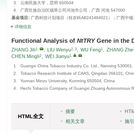
3.
云南民族大学，昆明 650504
4.
广西壮族自治区烟草公司河池市公司，广西 河池 547000
基金项目:
广西科技计划项目（桂农科AB241484021）；广西中烟工
详细信息
Functional Analysis of
NtTRY
Gene in the 
1
,
2, 3
1
ZHANG Jili
,
LIU Wenyu
,
WU Feng
,
ZHANG Zhe
2
1
,
,
CHEN Mingli
,
WEI Jianyu
1.
Guangxi China Tobacco Industry Co. Ltd., Nanning 530001,
2.
Tobacco Research Institute of CAAS, Qingdao 266101, Chi
3.
Yunnan Minzu University, Kunming 650504, China
4.
Hechi Tobacco Company of Guangxi Zhuang Autonomous Re
摘要
HT
HTML全文
相关文章
施