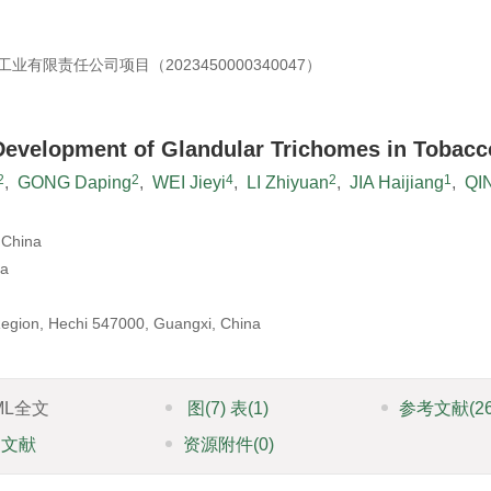
业有限责任公司项目（2023450000340047）
Development of Glandular Trichomes in Tobacc
2
2
4
2
1
,
GONG Daping
,
WEI Jieyi
,
LI Zhiyuan
,
JIA Haijiang
,
QI
 China
na
gion, Hechi 547000, Guangxi, China
ML全文
图
(7)
表
(1)
参考文献
(2
引文献
资源附件
(0)