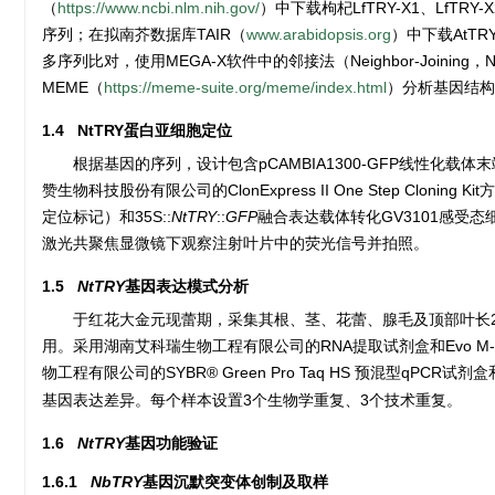
（
https://www.ncbi.nlm.nih.gov/
）中下载枸杞LfTRY-X1、LfTRY
序列；在拟南芥数据库TAIR（
www.arabidopsis.org
）中下载AtT
多序列比对，使用MEGA-X软件中的邻接法（Neighbor-Joini
MEME（
https://meme-suite.org/meme/index.html
）分析基因结构
1.4 NtTRY蛋白亚细胞定位
根据基因的序列，设计包含pCAMBIA1300-GFP线性化载体末端1
赞生物科技股份有限公司的ClonExpress II One Step Cloning Ki
定位标记）和35S::
NtTRY
::
GFP
融合表达载体转化GV3101感受
激光共聚焦显微镜下观察注射叶片中的荧光信号并拍照。
1.5
NtTRY
基因表达模式分析
于红花大金元现蕾期，采集其根、茎、花蕾、腺毛及顶部叶长2
用。采用湖南艾科瑞生物工程有限公司的RNA提取试剂盒和Evo M
物工程有限公司的SYBR® Green Pro Taq HS 预混型qPCR试剂
基因表达差异。每个样本设置3个生物学重复、3个技术重复。
1.6
NtTRY
基因功能验证
1.6.1
NbTRY
基因沉默突变体创制及取样