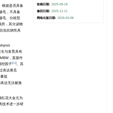
收稿日期:
2025-09-18
。根据是否具备
修回日期:
2025-11-11
腺毛，不具备
腺毛、分枝型
网络出版日期:
2026-04-08
场所，其分泌物
抗虫抗病性具
dopsis
发生与发育具有
子MBW，直接作
[
11
]
调控因子
。其
过表达黄瓜
和番茄
的表达无法被激
烟红花大金元为
表技术进一步研