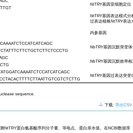
AGC
NtTRY
基因亚细胞定位
CTTGT
NtTRY
基因表达模式分
过表达植株
NtTRY
表达
内参基因
CAAAATCTCCATCATCAGC
NbTRY
基因沉默突变体
CTATTTCTTCTGCTCTTCTCCCTG
AGC
NbTRY
基因沉默效率检
CCTG
ATGGATCAAAATCTCCATCATCAGC
NtTRY
基因过表达突变
CCTACACTTTTCTTAATTGTCGTCTCTTG
nuclease sequence.
下载:
导出CSV
测NtTRY蛋白氨基酸序列分子量、等电点、蛋白亲水值。在NCBI数据库