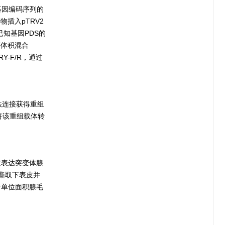
基因编码序列的
产物插入pTRV2
已知基因PDS的
等体积混合
Y-F/R，通过
法连接获得重组
将该重组载体转
过表达突变体腺
处撕取下表皮并
计单位面积腺毛