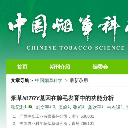
首页
期刊介绍
编委会
文章导航
>
中国烟草科学
> 最新录用
烟草
NtTRY
基因在腺毛发育中的功能分析
1
,
2, 3
1
2
2
4
张纪利
,
刘文宇
,
吴峰
,
张哲
,
龚达平
,
韦杰译
,
1.
广西中烟工业有限责任公司，南宁 530001
2.
中国农业科学院烟草研究所，青岛 266101