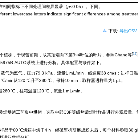
在相同指标下不同处理间差异显著（
p
<0.05）。下同。
erent lowercase letters indicate significant differences among treatmen
下载:
导出CSV
[
11
]
植株，于现蕾前期，取其顶端向下第3~4叶位的叶片，参照Chang等
5975B-AUTO系统上进行分析。具体配置与条件如下。
µm)，载气为氦气，压力79.3 kPa，流量1 mL/min，线速度38 cm/s；进样口
 ℃/min从120 ℃升至280 ℃，保持10 min；取样器进样量为1 µL。
0 ℃，柱箱温度120 ℃，流量1 mL/min。
质烟烘烤工艺集中烘烤，选取中部C3F等级烤后烟叶样品进行外观质量、
叶样品于60 ℃烘箱中烘干4 h，经破壁机研磨成粉末后，每个材料称取30 
型进行数据分析。