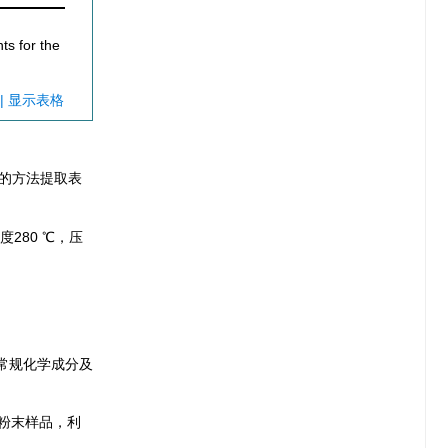
ts for the
| 显示表格
的方法提取表
温度280 ℃，压
常规化学成分及
g粉末样品，利