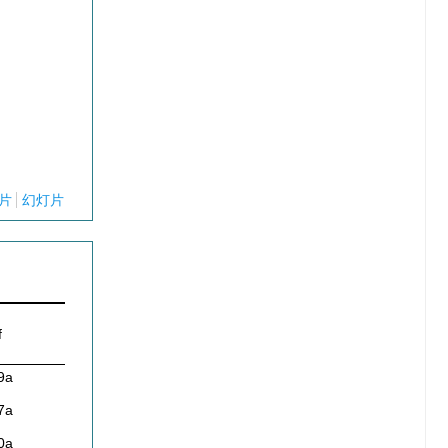
片
幻灯片
f
9a
7a
0a