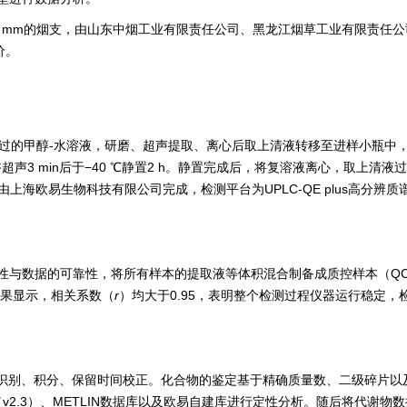
.5 mm的烟支，由山东中烟工业有限责任公司、黑龙江烟草工业有限责任
价。
预冷过的甲醇-水溶液，研磨、超声提取、离心后取上清液转移至进样小瓶中
浴超声3 min后于−40 ℃静置2 h。静置完成后，将复溶液离心，取上清
由上海欧易生物科技有限公司完成，检测平台为UPLC-QE plus高分辨
性与数据的可靠性，将所有样本的提取液等体积混合制备成质控样本（Q
结果显示，相关系数（
r
）均大于0.95，表明整个检测过程仪器运行稳定，
滤、峰识别、积分、保留时间校正。化合物的鉴定基于精确质量数、二级碎片
ipidmaps（v2.3）、METLIN数据库以及欧易自建库进行定性分析。随后将代谢