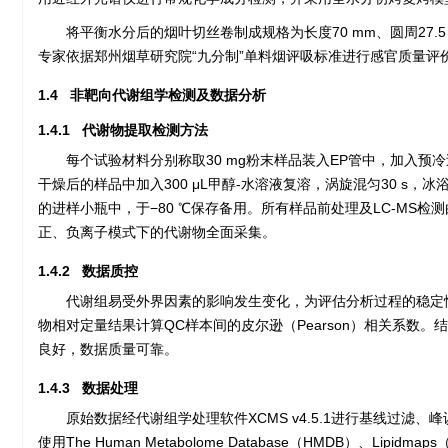
将平衡水分后的烟叶切丝卷制成规格为长度70 mm、圆周27
专家依据郑州烟草研究院“九分制”单料烟评吸标准进行感官质量评
1.4 非靶向代谢组学检测及数据分析
1.4.1 代谢物提取检测方法
每个试验材料分别称取30 mg粉末样品装入EP管中，加入
干燥后的样品中加入300 μL甲醇-水溶液复溶，涡旋混匀30 s，冰
的进样小瓶中，于−80 ℃保存备用。所有样品前处理及LC-MS检测
正、负离子模式下的代谢物全面采集。
1.4.2 数据质控
代谢组易受外界因素的影响发生变化，为评估分析过程的稳定
物相对定量结果计算QC样本间的皮尔逊（Pearson）相关系数。
良好，数据质量可靠。
1.4.3 数据处理
原始数据经代谢组学处理软件XCMS v4.5.1进行基线过
使用The Human Metabolome Database（HMDB）、L