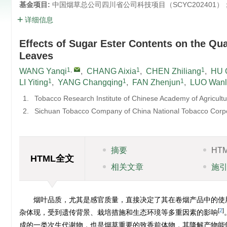
基金项目:
中国烟草总公司四川省公司科技项目（SCYC202401）；
详细信息
Effects of Sugar Ester Contents on the Qu
Leaves
1
,
1
1
WANG Yanqi
,
CHANG Aixia
,
CHEN Zhiliang
,
HU 
1
1
1
LI Yiting
,
YANG Changqing
,
FAN Zhenjun
,
LUO Wanl
1.
Tobacco Research Institute of Chinese Academy of Agricult
2.
Sichuan Tobacco Company of China National Tobacco Corp
摘要
HT
HTML全文
相关文章
施
烟叶品质，尤其是感官质量，直接决定了其在卷烟产品中的使
[
2
]
杂体现，受到遗传背景、栽培措施和生态环璄等多重因素的影响
成的一类次生代谢物，也是烟草重要的致香前体物，其降解产物能