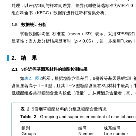
处理，以评估组间与样本间差异。差异代谢物筛选标准为VIP>1.0，FC
组百科全书（KEGG）数据库进行注释和富集分析。
1.5 数据统计分析
试验数据以均值±标准差（mean ±
SD
）表示。采用SPSS软件
显著性；当方差分析结果显著时（
p
< 0.05），进一步采用Tuk
2. 结 果
2.1 9份近等基因系材料的糖酯检测结果
如
表2
、
图2
所示，根据糖酯含量差异，9份近等基因系鲜烟叶
含量显著高于Ⅰ~Ⅱ型，且其Ⅲ~Ⅴ型糖酯含量在3组材料中最高；
低糖酯组各类型糖酯含量均较低（痕量）。从糖酯总含量看，高、
表 2
9份烟草糖酯材料的分组及糖酯含量情况
Table 2.
Grouping and sugar ester content of nine tobacco 
组别
编号
株系编号
Groups
Number
Line number