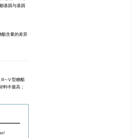
京都基因与基因
间糖酯含量的差异
。
Ⅲ~Ⅴ型糖酯
材料中最高；
er/