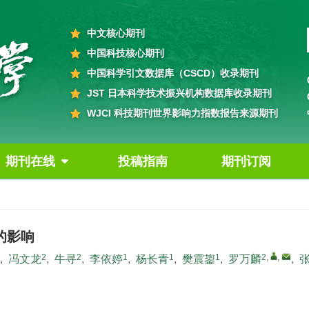
中文核心期刊
中国科技核心期刊
中国科学引文数据库（CSCD）收录期刊
JST 日本科学技术振兴机构数据库收录期刊
WJCI 科技期刊世界影响力指数报告来源期刊
期刊在线
投稿指南
期刊订阅
的影响
2
2
1
1
1
2
,
,
,
冯文龙
,
牛寻
,
李依婷
,
杨长青
,
樊震鋆
,
罗万麟
,