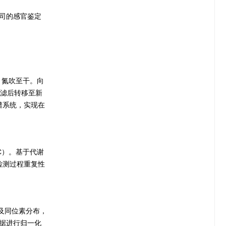
公司的感官鉴定
，氮吹至干。向
液过滤后转移至新
质谱系统，实现在
C）。基于代谢
检测过程重复性
以及同位素分布，
物数据进行归一化