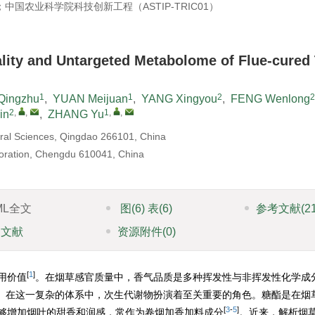
中国农业科学院科技创新工程（ASTIP-TRIC01）
ality and Untargeted Metabolome of Flue-cured
1
1
2
2
Qingzhu
,
YUAN Meijuan
,
YANG Xingyou
,
FENG Wenlong
2
,
,
1
,
,
in
,
ZHANG Yu
ural Sciences, Qingdao 266101, China
oration, Chengdu 610041, China
ML全文
图
(6)
表
(6)
参考文献
(2
引文献
资源附件
(0)
[
1
]
用价值
。在烟草感官质量中，香气品质是多种挥发性与非挥发性化学成
。在这一复杂的体系中，次生代谢物扮演着至关重要的角色。糖酯是在烟
[
3
-
5
]
够增加烟叶的甜香和润感，常作为卷烟加香加料成分
。近来，解析烟