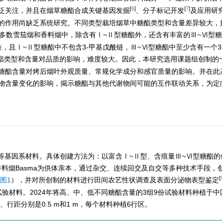
[
6
]
[
7
]
泛关注，并且在烟草糖酯合成关键基因发掘
、分子标记开发
及应用研
的作用尚缺乏系统研究。不同类型栽培烟草中糖酯类型和含量差异较大，
多数雪茄烟和香料烟中，除含有Ⅰ~Ⅱ型糖酯外，还含有丰富的Ⅲ~Ⅵ型
，且Ⅰ~Ⅱ型糖酯中不包含3-甲基戊酰链，Ⅲ~Ⅵ型糖酯中至少含有一个3
酯类型和含量对品质的影响，难度较大。因此，本研究选用课题组创制的
糖酯含量对烤后烟叶外观质量、常规化学成分和感官质量的影响。并在此
物含量变化的影响，揭示糖酯与其他代谢物间可能的互作联动关系，为定
近等基因系材料。具体创建方法为：以富含Ⅰ~Ⅱ型、含痕量Ⅲ~Ⅵ型糖酯
香料烟Basma为供体亲本，通过杂交、连续回交及自交等多种技术手段，创
[
图1
），并对所创制的材料进行田间农艺性状调查及表面分泌物表型鉴定
验材料。2024年将高、中、低不同糖酯含量的3组9份试验材料种植于中
行距分别是0.5 m和1 m，每个材料种植6行区。