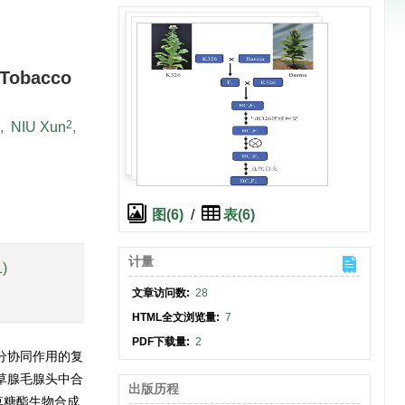
 Tobacco
2
,
NIU Xun
,
图(6)
/
表(6)
计量
1)
文章访问数:
28
HTML全文浏览量:
7
PDF下载量:
2
分协同作用的复
草腺毛腺头中合
出版历程
草糖酯生物合成