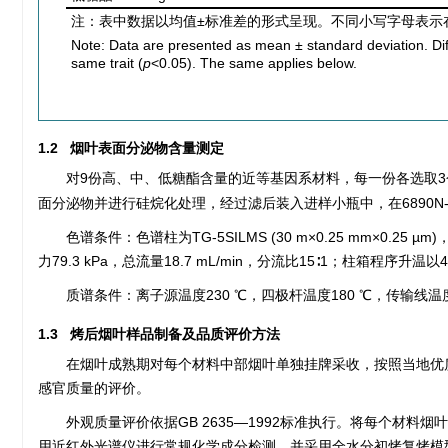
注：表中数据以均值±标准差的形式呈现。不同小写字母表示
Note: Data are presented as mean ± standard deviation. Diff
same trait (
p
<0.05). The same applies below.
1.2 烟叶表面分泌物含量测定
对9份高、中、低糖酯含量的近等基因系材料，每一份各选取3个
面分泌物并进行硅烷化处理，经过滤后装入进样小瓶中，在6890N-
色谱条件：色谱柱为TG-5SILMS (30 m×0.25 mm×0.25 
力79.3 kPa，总流量18.7 mL/min，分流比15∶1；柱箱程序升温以4
质谱条件：离子源温度230 ℃，四极杆温度180 ℃，传输线温度28
1.3 烤后烟叶样品制备及品质评价方法
在烟叶成熟期对每个材料中部烟叶单独挂牌采收，按照当地优
感官质量的评价。
外观质量评价依据GB 2635—1992标准执行。将每个材料烟
用近红外光谱仪进行常规化学成分检测，并采用全水分初烤复烤模