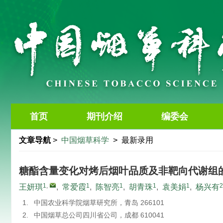
首页
期刊介绍
编委会
文章导航
>
中国烟草科学
> 最新录用
糖酯含量变化对烤后烟叶品质及非靶向代谢组
1
,
1
1
1
1
2
王妍琪
,
常爱霞
,
陈智亮
,
胡青珠
,
袁美娟
,
杨兴有
1.
中国农业科学院烟草研究所，青岛 266101
2.
中国烟草总公司四川省公司，成都 610041