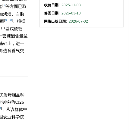
收稿日期:
2025-11-03
[
8
]
究
等方面已取
修回日期:
2026-03-18
如烤烟、白肋
[
9
-
10
]
糖酯
。根据
网络出版日期:
2026-07-02
-甲基戊酰链
一套糖酯含量呈
基础上，进一
向选育香气突
的优质烤烟品种
制获得K326
9
]
，从该群体中
国农业科学院