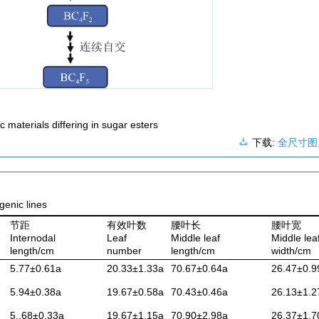
 materials differing in sugar esters
下载:
全尺寸图
genic lines
节距
有效叶数
腰叶长
腰叶宽
Internodal
Leaf
Middle leaf
Middle lea
length/cm
number
length/cm
width/cm
5.77±0.61a
20.33±1.33a
70.67±0.64a
26.47±0.9
5.94±0.38a
19.67±0.58a
70.43±0.46a
26.13±1.2
5..68±0.33a
19.67±1.15a
70.90±2.98a
26.37±1.7