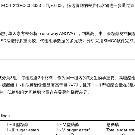
>1.2或FC<
0.8333
，且
p
<0.05。筛选得到的差异代谢物进一步通过
进行单因素方差分析（one-way ANOVA），判断高、中、低糖酯材料
ey HSD法进行多重比较。代谢组学数据的多元统计分析采用SIMCA软件完成
被分为3组，每组包含3个材料，作为同一组内的3次生物学重复。高糖酯组
中糖酯组Ⅰ~Ⅱ型糖酯含量显著高于Ⅲ~Ⅴ型，且其Ⅰ~Ⅱ型糖酯含量在3组
中、低糖酯组之间糖酯含量存在显著的梯度差异。
lines
Ⅰ~Ⅱ型糖酯
Ⅲ~Ⅴ型糖酯
总糖酯
Ⅰ-Ⅱ sugar ester/
Ⅲ-Ⅴ sugar ester/
Total sugar est
−2
−2
−2