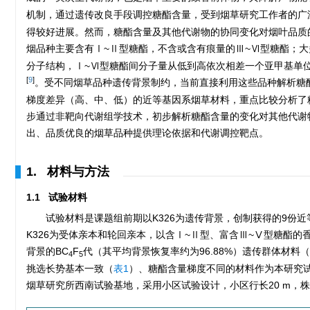
机制，通过遗传改良手段调控糖酯含量，受到烟草研究工作者的广
得较好进展。然而，糖酯含量及其他代谢物的协同变化对烟叶品质
烟品种主要含有Ⅰ~Ⅱ型糖酯，不含或含有痕量的Ⅲ~Ⅵ型糖酯；大
分子结构，Ⅰ~Ⅵ型糖酯间分子量从低到高依次相差一个亚甲基单位
[
9
]
。受不同烟草品种遗传背景制约，当前直接利用这些品种解析糖
梯度差异（高、中、低）的近等基因系烟草材料，重点比较分析了
步通过非靶向代谢组学技术，初步解析糖酯含量的变化对其他代谢
出、品质优良的烟草品种提供理论依据和代谢调控靶点。
1. 材料与方法
1.1 试验材料
试验材料是课题组前期以K326为遗传背景，创制获得的9份
K326为受体亲本和轮回亲本，以含Ⅰ~Ⅱ型、富含Ⅲ~Ⅴ型糖酯的
背景的BC
F
代（其平均背景恢复率约为96.88%）遗传群体材料（
4
5
挑选长势基本一致（
表1
）、糖酯含量梯度不同的材料作为本研究试
烟草研究所西南试验基地，采用小区试验设计，小区行长20 m，株、