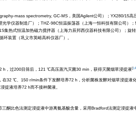
graphy-mass spectrometry, GC-MS，美国Agilent公司）；YX280/
学仪器制造厂）；THZ-98C恒温振荡器（上海一恒科技有限公司）；50/
DF-101S集热式恒温加热磁力搅拌器（上海力辰邦西仪器科技有限公司）；旋
型冷却水循环装置（巩义市英峪高科仪器厂）。
[
1
2 h，过200目筛后，121 ℃高压蒸汽灭菌30 min，获得灭菌烟草浸提液
32 ℃、150 r/min条件下发酵培养72 h，分析菌株发酵对烟草浸提
浸提液培养72 h而不接种菌液。
茚三酮比色法测定浸提液中游离氨基酸含量，采用Bradford法测定浸提液
[
1