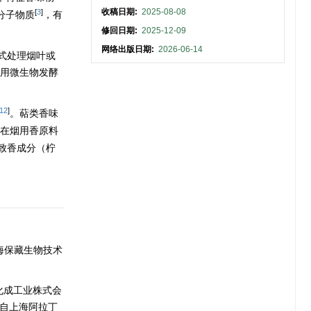
收稿日期:
2025-08-08
[
3
]
分子物质
，有
修回日期:
2025-12-09
网络出版日期:
2026-06-14
式处理烟叶或
用微生物发酵
12
]
。萜类香味
在烟用香原料
致香成分（柠
上海保藏生物技术
化成工业株式会
自上海阿拉丁