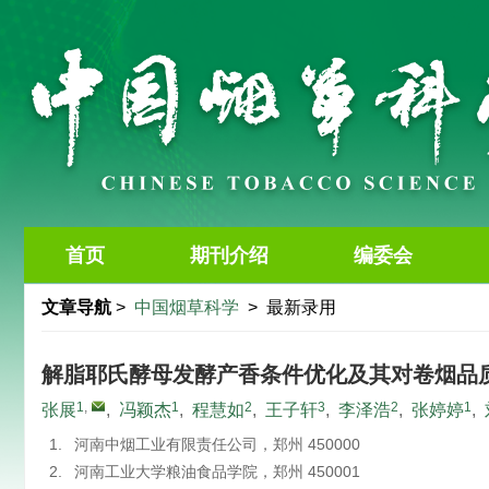
首页
期刊介绍
编委会
文章导航
>
中国烟草科学
> 最新录用
解脂耶氏酵母发酵产香条件优化及其对卷烟品
1
,
1
2
3
2
1
张展
,
冯颖杰
,
程慧如
,
王子轩
,
李泽浩
,
张婷婷
,
1.
河南中烟工业有限责任公司，郑州 450000
2.
河南工业大学粮油食品学院，郑州 450001