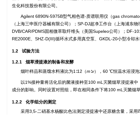
生化科技股份有限公司。
Agilent 6890N-5975B型气相色谱-质谱联用仪（gas chromato
（上海三申医疗器械有限公司）；SP-DJ超净工作台（上海浦东物理光
DVB/CAR/PDMS固相微萃取纤维头（美国Supeleo公司）；
RE2000E、SHZ-D(III)循环水式多用真空泵、GKDL-20小
1.2 试验方法
1.2.1 烟草浸提液的制备和发酵
烟叶样品和蒸馏水料液比为1∶12（
m
∶
v
），60 ℃恒温水浴浸泡
以1%接种量将活化后的菌液接种至100 mL灭菌烟草浸提液中，在
成分的影响。同时设置对照组，即在相同条件下将100 mL灭菌烟草
1.2.2 化学组分的测定
采用3,5-二硝基水杨酸比色法测定浸提液中还原糖含量，采用
[
3
,
15
]
。
1.2.3 香味成分的测定