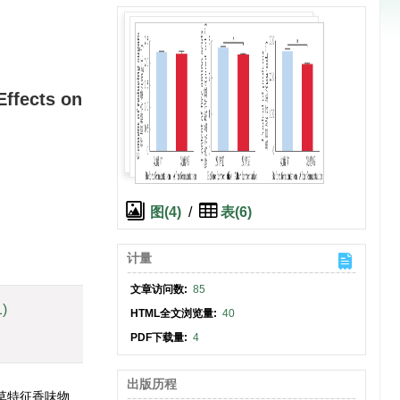
Effects on
图(4)
/
表(6)
计量
文章访问数:
85
1)
HTML全文浏览量:
40
PDF下载量:
4
出版历程
草特征香味物