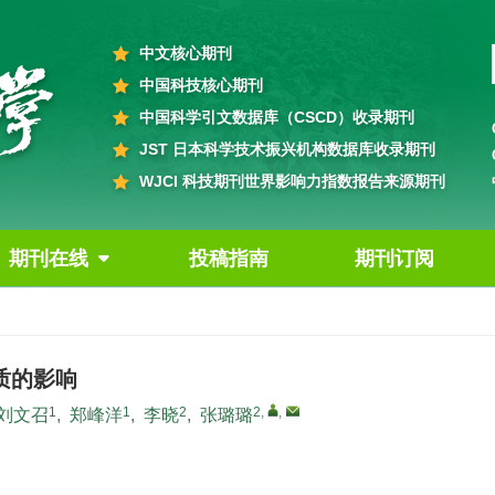
中文核心期刊
中国科技核心期刊
中国科学引文数据库（CSCD）收录期刊
JST 日本科学技术振兴机构数据库收录期刊
WJCI 科技期刊世界影响力指数报告来源期刊
期刊在线
投稿指南
期刊订阅
质的影响
1
1
2
2
,
,
刘文召
,
郑峰洋
,
李晓
,
张璐璐