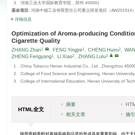
3.
河南工业大学国际教育学院，郑州 450001
基金项目:
河南中烟工业有限责任公司重点研发项目（AW201914
详细信息
Optimization of Aroma-producing Conditi
Cigarette Quality
1
,
1
2
ZHANG Zhan
,
FENG Yingjie
,
CHENG Huiru
,
WAN
1
2
2
,
,
ZHENG Fengyang
,
LI Xiao
,
ZHANG Lulu
1.
China Tobacco Henan Industrial Co., Ltd., Zhengzhou 4500
2.
College of Food Science and Engineering, Henan Universit
3.
College of International Education, Henan University of T
摘要
HT
HTML全文
相关文章
施
烟用香精香料对卷烟风格和品质的形成具有重要影响。由于天