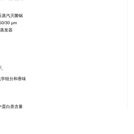
15高压蒸汽灭菌锅
30 μm
转蒸发器
4
]
。
液化学组分和香味
中蛋白质含量
6
]