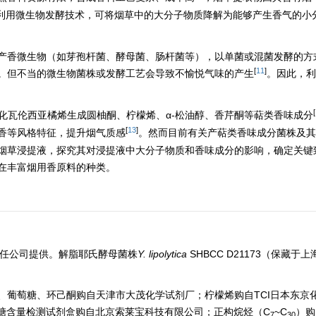
利用微生物发酵技术，可将烟草中的大分子物质降解为能够产生香气的小
产香微生物（如芽孢杆菌、酵母菌、肠杆菌等），以单菌或混菌发酵的方
[
11
]
。但不当的微生物菌株或发酵工艺会导致不愉悦气味的产生
。因此，利
[
化瓦伦西亚橘烯生成圆柚酮、柠檬烯、α-松油醇、香芹酮等萜类香味成分
[
13
]
香等风格特征，提升烟气质感
。然而目前有关产萜类香味成分菌株及其
烟草浸提液，探究其对浸提液中大分子物质和香味成分的影响，确定关键
在丰富烟用香原料的种类。
责任公司提供。解脂耶氏酵母菌株
Y. lipolytica
SHBCC D21173（保藏于
、葡萄糖、环己酮购自天津市大茂化学试剂厂；柠檬烯购自TCI日本东京
还原糖含量检测试剂盒购自北京索莱宝科技有限公司；正构烷烃（C
~C
）购
7
30