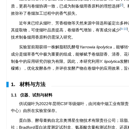
[
2
]
质，更易与卷烟协调一致，已成为制备烟用香原料的理想选择
。
效弥补了卷烟加工过程中的香气损失。
近年来已经从烟叶、芳香植物等天然来源中筛选和鉴定出多种
[
4
-
10
]
其提取物，可使烟叶品质提高，卷烟香气增加，有害成分减少
技术制备烟用香原料仍需深入研究。
实验室前期获得一株解脂耶氏酵母
Yarrowia lipolytica
，能够转
成分是烟草香气中极为重要的组成，能够赋予卷烟甜香、清香、花
制备中的应用研究仍较为有限。因此，本研究利用
Y. lipolytica
发酵
檬烯），优化发酵条件，并评价发酵产物在卷烟中的应用效果，旨
1. 材料与方法
1.1 仪器、试剂与材料
供试烟叶为2022年昆明C3F等级烟叶，由河南中烟工业有限
中心）由所在实验室保存。
蛋白胨、酵母膏购自北京奥博星生物技术有限责任公司；琼脂
社；Bradford蛋白浓度测定试剂盒、氨基酸含量检测试剂盒、