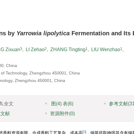
）
ons by
Yarrowia lipolytica
Fermentation and Its 
3
2
1
1
G Zixuan
,
LI Zehao
,
ZHANG Tingting
,
LIU Wenzhao
,
00, China
y of Technology, Zhengzhou 450001, China
echnology, Zhengzhou 450001, China
ML全文
图
(4)
表
(6)
参考文献
(3
引文献
资源附件
(0)
[
1
]
然香料资源有限，合成香料工艺复杂、成本高
，烟草提取物因其含有烟