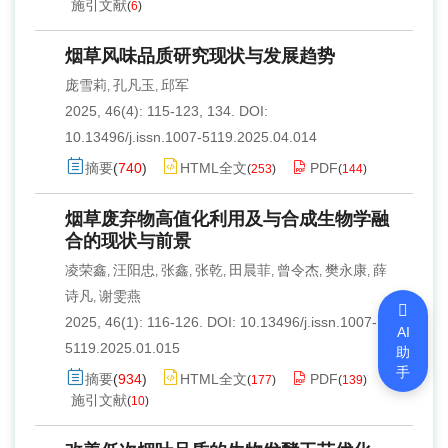
施引文献
(
6
)
烟草风味品质研究现状与发展趋势
庞雪莉
孔凡玉
邱军
,
,
2025, 46(4): 115-123, 134.
DOI:
10.13496/j.issn.1007-5119.2025.04.014
摘要
(
740
)
HTML全文
PDF
(
253
)
(
144
)
烟草废弃物高值化利用及与合成生物学融
合的现状与前景
凌荣鑫
汪阳忠
张鑫
张乾
田晨菲
曾令杰
樊永康
薛
,
,
,
,
,
,
,
诗凡
谢雯燕
,
2025, 46(1): 116-126.
DOI:
10.13496/j.issn.1007-
AI
5119.2025.01.015
助
手
摘要
(
934
)
HTML全文
PDF
(
177
)
(
139
)
施引文献
(
10
)