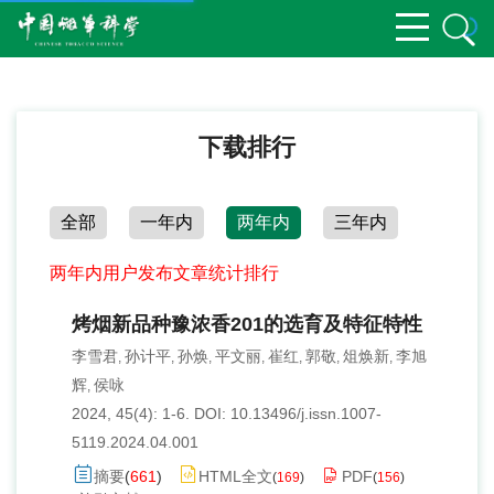
下载排行
全部
一年内
两年内
三年内
两年内用户发布文章统计排行
烤烟新品种豫浓香201的选育及特征特性
李雪君
孙计平
孙焕
平文丽
崔红
郭敬
俎焕新
李旭
,
,
,
,
,
,
,
辉
侯咏
,
2024, 45(4): 1-6.
DOI:
10.13496/j.issn.1007-
5119.2024.04.001
摘要
(
661
)
HTML全文
PDF
(
169
)
(
156
)