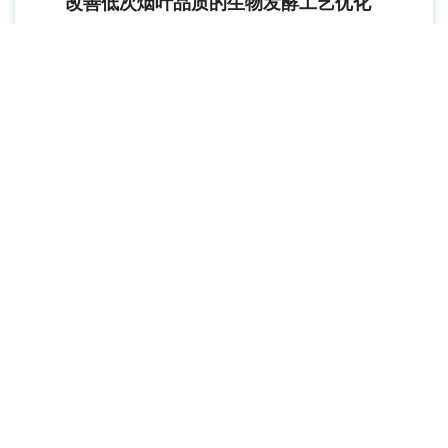
改善低次烟叶品质的生物发酵工艺优化
刘洪坤
毛文龙
游敏
潘高伟
郭春生
乔学义
吴嘉楠
,
,
,
,
,
,
,
刘海龙
韩云龙
付金存
,
,
2024, 45(2): 99-107.
DOI:
10.13496/j.issn.1007-
5119.2024.02.012
摘要
(
969
)
HTML全文
PDF
(
473
)
(
126
)
施引文献
(
12
)
田间成熟度对烟叶机械采收效果的影响
王鹏
龚达平
管恩森
解敏敏
孙玉军
任杰
刘自畅
徐
,
,
,
,
,
,
,
秀红
2025, 46(2): 1-8.
DOI:
10.13496/j.issn.1007-
5119.2025.02.001
摘要
(
589
)
HTML全文
PDF
(
117
)
(
120
)
施引文献
(
2
)
烟草瞬时表达技术的多途径应用研究进展